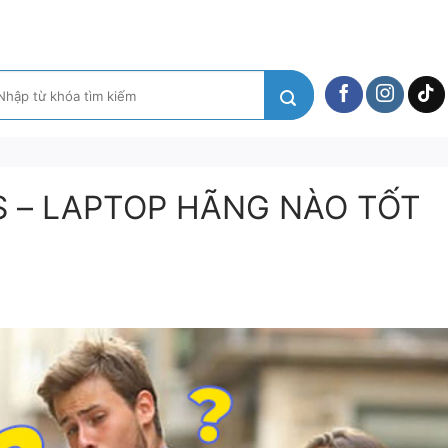
m
ếm:
S – LAPTOP HÃNG NÀO TỐT