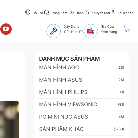
Hỗ Trợ
Trung Tâm Bảo Hành
Khuyến Mãi
Tài Khoản
Xây Dựng
Tra Cứu
Cấu Hình PC
Đơn Hàng
DANH MỤC SẢN PHẨM
MÀN HÌNH AOC
(33)
MÀN HÌNH ASUS
(26)
MÀN HÌNH PHILIPS
(1)
MÀN HÌNH VIEWSONIC
(91)
PC MINI NUC ASUS
(48)
SẢN PHẨM KHÁC
(1269)