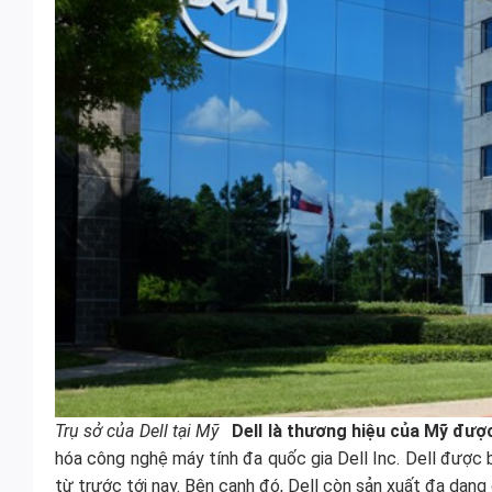
Trụ sở của Dell tại Mỹ
Dell là thương hiệu của Mỹ đư
hóa công nghệ máy tính đa quốc gia Dell Inc. Dell được b
từ trước tới nay. Bên cạnh đó, Dell còn sản xuất đa dạng