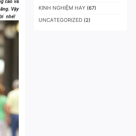
ng cao và
là
Mỏng
KINH NGHIỆM HAY
lựa
(67)
hãng. Vậy
hơn
chọn
mong
ời nhé!
UNCATEGORIZED
tốt
(2)
đợi,
nhất?
laptop
gaming
2
màn
hình