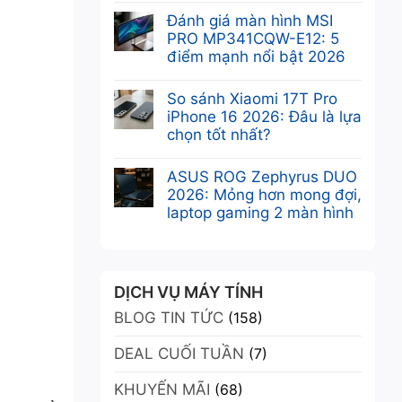
Không
Sức
Khám
có
Đánh giá màn hình MSI
Mạnh
phá
bình
PRO MP341CQW-E12: 5
Chuyên
VGA
luận
điểm mạnh nổi bật 2026
Nghiệp
Leadtek
ở
Tối
Không
RTX
Card
Ưu
có
So sánh Xiaomi 17T Pro
A400
màn
bình
iPhone 16 2026: Đâu là lựa
4GB:
hình
luận
chọn tốt nhất?
Sức
NVIDIA
ở
mạnh
Không
RTX
Đánh
Ampere
có
ASUS ROG Zephyrus DUO
A400:
giá
trong
bình
2026: Mỏng hơn mong đợi,
Ampere
màn
thiết
luận
laptop gaming 2 màn hình
mạnh
hình
kế
ở
mẽ,
Không
MSI
nhỏ
So
nhỏ
có
PRO
gọn
sánh
gọn,
bình
MP341CQW-
Xiaomi
giá
luận
DỊCH VỤ MÁY TÍNH
E12:
17T
ưu
ở
5
BLOG TIN TỨC
Pro
(158)
đãi
ASUS
điểm
iPhone
ROG
mạnh
DEAL CUỐI TUẦN
16
(7)
Zephyrus
nổi
2026:
DUO
bật
KHUYẾN MÃI
Đâu
(68)
2026:
2026