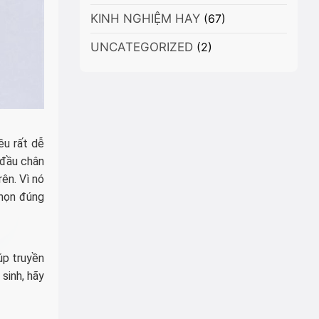
là
Mỏng
KINH NGHIỆM HAY
lựa
(67)
hơn
chọn
mong
UNCATEGORIZED
tốt
(2)
đợi,
nhất?
laptop
gaming
2
màn
hình
ều rất dễ
 đầu chân
ên. Vì nó
chọn đúng
úp truyền
sinh, hãy