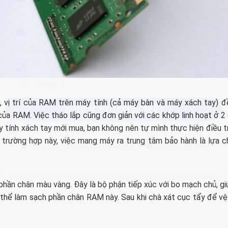
, vị trí của RAM trên máy tính (cả máy bàn và máy xách tay) đ
í của RAM. Việc tháo lắp cũng đơn giản với các khớp linh hoạt ở 2
 tính xách tay mới mua, bạn không nên tự mình thực hiện điều tr
trường hợp này, việc mang máy ra trung tâm bảo hành là lựa 
Thông tin của bạn được bảo mật
•
Chỉ mất 30 giây
phần chân màu vàng. Đây là bộ phận tiếp xúc với bo mạch chủ, gi
có thể làm sạch phần chân RAM này. Sau khi chà xát cục tẩy để vệ 