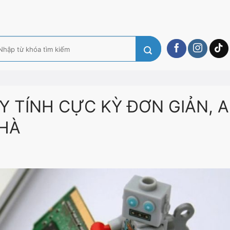
m
ếm:
Y TÍNH CỰC KỲ ĐƠN GIẢN, A
NHÀ