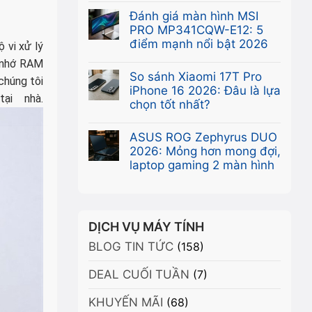
Không
Sức
Khám
có
Đánh giá màn hình MSI
Mạnh
phá
bình
PRO MP341CQW-E12: 5
Chuyên
VGA
luận
điểm mạnh nổi bật 2026
Nghiệp
 vi xử lý
Leadtek
ở
Tối
Không
ộ nhớ RAM
RTX
Card
Ưu
có
So sánh Xiaomi 17T Pro
A400
chúng tôi
màn
bình
iPhone 16 2026: Đâu là lựa
4GB:
hình
ại nhà.
luận
chọn tốt nhất?
Sức
NVIDIA
ở
mạnh
Không
RTX
Đánh
Ampere
có
ASUS ROG Zephyrus DUO
A400:
giá
trong
bình
2026: Mỏng hơn mong đợi,
×
Ampere
màn
thiết
luận
laptop gaming 2 màn hình
mạnh
hình
kế
ở
mẽ,
Không
MSI
nhỏ
So
nhỏ
có
PRO
gọn
sánh
gọn,
bình
MP341CQW-
Xiaomi
giá
luận
DỊCH VỤ MÁY TÍNH
E12:
17T
ưu
ở
5
BLOG TIN TỨC
Pro
(158)
đãi
ASUS
điểm
iPhone
ROG
mạnh
DEAL CUỐI TUẦN
16
(7)
Zephyrus
nổi
2026:
DUO
bật
KHUYẾN MÃI
Đâu
(68)
2026:
2026