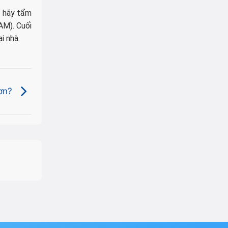
à hãy tẩm
AM). Cuối
i nhà.
hơn?