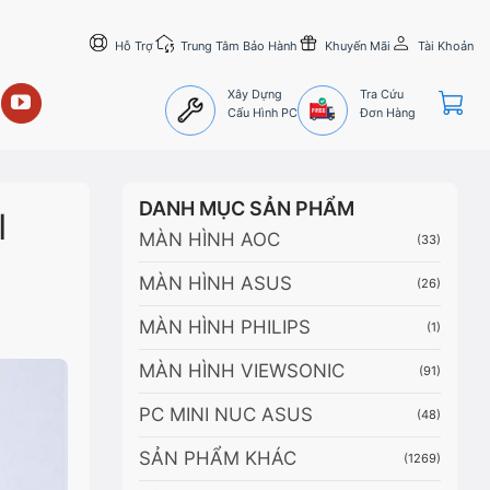
Hỗ Trợ
Trung Tâm Bảo Hành
Khuyến Mãi
Tài Khoản
Xây Dựng
Tra Cứu
Cấu Hình PC
Đơn Hàng
DANH MỤC SẢN PHẨM
I
MÀN HÌNH AOC
(33)
MÀN HÌNH ASUS
(26)
MÀN HÌNH PHILIPS
(1)
MÀN HÌNH VIEWSONIC
(91)
PC MINI NUC ASUS
(48)
SẢN PHẨM KHÁC
(1269)