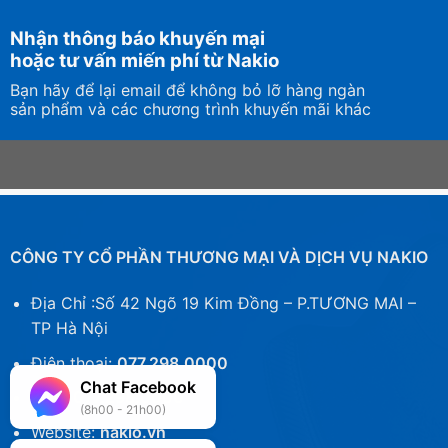
Nhận thông báo khuyến mại
hoặc tư vấn miến phí từ Nakio
Bạn hãy để lại email để không bỏ lỡ hàng ngàn
sản phẩm và các chương trình khuyến mãi khác
CÔNG TY CỔ PHẦN THƯƠNG MẠI VÀ DỊCH VỤ NAKIO
Địa Chỉ :Số 42 Ngõ 19 Kim Đồng – P.TƯƠNG MAI –
TP Hà Nội
Điện thoại:
077.298.0000
Chat Facebook
Zalo:
077.298.0000
(8h00 - 21h00)
Website:
nakio.vn