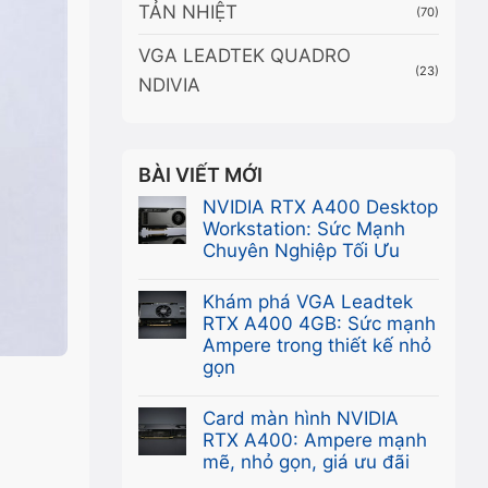
TẢN NHIỆT
(70)
VGA LEADTEK QUADRO
(23)
NDIVIA
BÀI VIẾT MỚI
NVIDIA RTX A400 Desktop
Workstation: Sức Mạnh
Chuyên Nghiệp Tối Ưu
Không
có
Khám phá VGA Leadtek
bình
RTX A400 4GB: Sức mạnh
luận
Ampere trong thiết kế nhỏ
ở
gọn
NVIDIA
Không
RTX
có
Card màn hình NVIDIA
A400
bình
RTX A400: Ampere mạnh
Desktop
luận
mẽ, nhỏ gọn, giá ưu đãi
Workstation:
ở