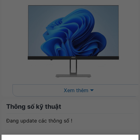
Xem thêm
Hiệu Năng Ổn Định & Lưu Trữ Nhanh:
Nền Tảng Cho Công Việc Liền Mạch
Thông số kỹ thuật
Sức mạnh của AOC A24A33 đến từ sự kết hợp cân
Đang update các thông số !
đối giữa bộ vi xử lý Intel N95 tiết kiệm điện và bộ
nhớ DDR4 8GB. Bộ xử lý này mang lại hiệu năng đủ
mạnh để xử lý mượt mà các tác vụ văn phòng