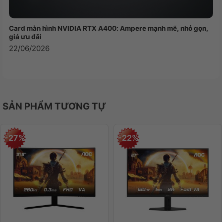
Card màn hình NVIDIA RTX A400: Ampere mạnh mẽ, nhỏ gọn,
giá ưu đãi
22/06/2026
Màn Hình Chuẩn IPS 23.8 Inch: Hình
SẢN PHẨM TƯƠNG TỰ
Ảnh Rõ Nét, Làm Việc Thoải Mái
Trải nghiệm hình ảnh được nâng tầm nhờ màn hình
-27%
-22%
23.8 inch Full HD (1920×1080) sử dụng tấm nền
IPS tiêu chuẩn. Công nghệ IPS mang đến góc nhìn
cực rộng lên đến 178 độ, đảm bảo màu sắc và độ
tương phản không thay đổi dù bạn ngồi ở bất kỳ vị
trí nào. Màn hình chống lóa (Matte) giúp giảm
thiểu phản xạ ánh sáng, bảo vệ mắt trong suốt thời