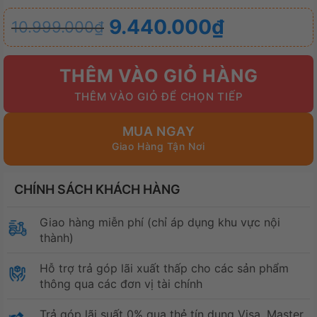
Giá
Giá
9.440.000
₫
10.999.000
₫
gốc
hiện
là:
tại
THÊM VÀO GIỎ HÀNG
10.999.000₫.
là:
9.440.000₫.
MUA NGAY
CHÍNH SÁCH KHÁCH HÀNG
Giao hàng miễn phí (chỉ áp dụng khu vực nội
thành)
Hỗ trợ trả góp lãi xuất thấp cho các sản phẩm
thông qua các đơn vị tài chính
Trả góp lãi suất 0% qua thẻ tín dụng Visa, Master,