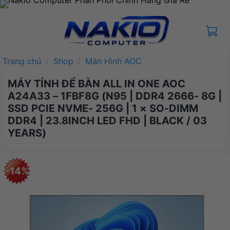
Bỏ
qua
nội
dung
Trang chủ
/
Shop
/
Màn Hình AOC
MÁY TÍNH ĐỂ BÀN ALL IN ONE AOC
A24A33 – 1FBF8G (N95 | DDR4 2666- 8G |
SSD PCIE NVME- 256G | 1 × SO-DIMM
DDR4 | 23.8INCH LED FHD | BLACK / 03
YEARS)
-14%