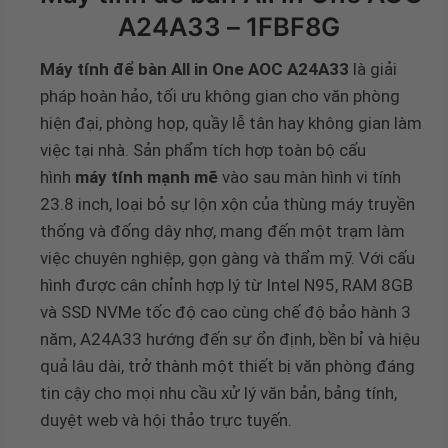
A24A33 – 1FBF8G
Máy tính để bàn All in One AOC A24A33
là giải
pháp hoàn hảo, tối ưu không gian cho văn phòng
hiện đại, phòng họp, quầy lễ tân hay không gian làm
việc tại nhà. Sản phẩm tích hợp toàn bộ cấu
hình
máy tính mạnh mẽ
vào sau màn hình vi tính
23.8 inch, loại bỏ sự lộn xộn của thùng máy truyền
thống và đống dây nhợ, mang đến một trạm làm
việc chuyên nghiệp, gọn gàng và thẩm mỹ. Với cấu
hình được cân chỉnh hợp lý từ Intel N95, RAM 8GB
và SSD NVMe tốc độ cao cùng chế độ bảo hành 3
năm, A24A33 hướng đến sự ổn định, bền bỉ và hiệu
quả lâu dài, trở thành một thiết bị văn phòng đáng
tin cậy cho mọi nhu cầu xử lý văn bản, bảng tính,
duyệt web và hội thảo trực tuyến.