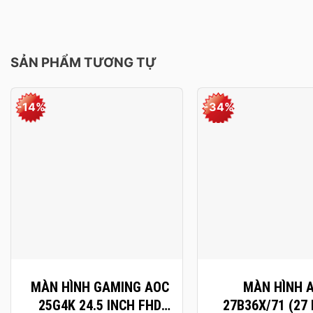
SẢN PHẨM TƯƠNG TỰ
-14%
-34%
+
+
MÀN HÌNH GAMING AOC
MÀN HÌNH 
25G4K 24.5 INCH FHD
27B36X/71 (27 