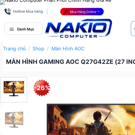
Bỏ
qua
Hotline Mua hàng
Mua Hàng Online
nội
Tì
dung
ki
Danh Mục
Trang chủ
/
Shop
/
Màn Hình AOC
MÀN HÌNH GAMING AOC Q27G42ZE (27 INCH 
-26%