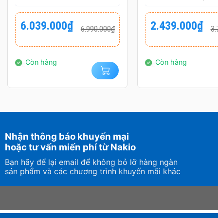
FAST IPS 420HZ 0.3MS
FHD – IPS – 1
0.5MS)
Giá
Giá
Giá
Giá
6.039.000
₫
2.439.000
₫
6.990.000
₫
3.
gốc
hiện
gốc
hiện
là:
tại
là:
tại
6.990.000₫.
là:
3.700.000₫.
là:
6.039.000₫.
2.439.000₫.
Còn hàng
Còn hàng
Nhận thông báo khuyến mại
hoặc tư vấn miến phí từ Nakio
Bạn hãy để lại email để không bỏ lỡ hàng ngàn
sản phẩm và các chương trình khuyến mãi khác