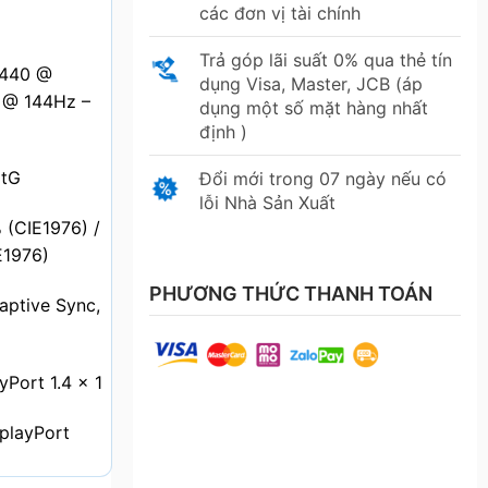
các đơn vị tài chính
Trả góp lãi suất 0% qua thẻ tín
1440 @
dụng Visa, Master, JCB (áp
 @ 144Hz –
dụng một số mặt hàng nhất
định )
GtG
Đổi mới trong 07 ngày nếu có
lỗi Nhà Sản Xuất
 (CIE1976) /
E1976)
PHƯƠNG THỨC THANH TOÁN
aptive Sync,
yPort 1.4 × 1
playPort