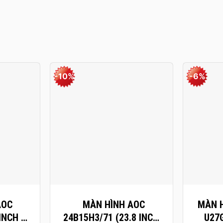
-10%
-6%
+
+
AOC
MÀN HÌNH AOC
MÀN 
INCH –
24B15H3/71 (23.8 INCH /
U27