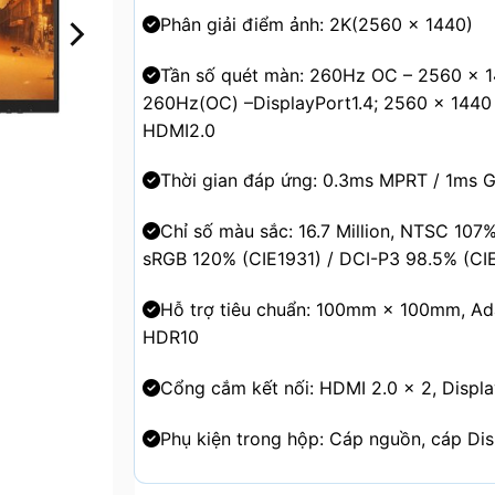
Phân giải điểm ảnh: 2K(2560 × 1440)
Tần số quét màn: 260Hz OC – 2560 × 
260Hz(OC) –DisplayPort1.4; 2560 × 1440
HDMI2.0
Thời gian đáp ứng: 0.3ms MPRT / 1ms 
Chỉ số màu sắc: 16.7 Million, NTSC 107%
sRGB 120% (CIE1931) / DCI-P3 98.5% (CI
Hỗ trợ tiêu chuẩn: 100mm × 100mm, Ad
HDR10
Cổng cắm kết nối: HDMI 2.0 × 2, Displa
Phụ kiện trong hộp: Cáp nguồn, cáp Dis