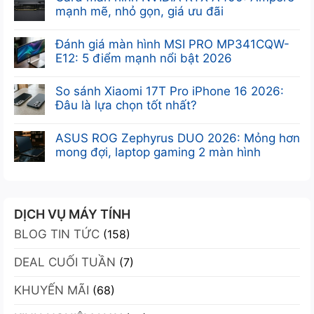
NVIDIA
bình
mạnh mẽ, nhỏ gọn, giá ưu đãi
RTX
luận
Không
A400
ở
có
Đánh giá màn hình MSI PRO MP341CQW-
Desktop
Khám
bình
E12: 5 điểm mạnh nổi bật 2026
Workstation:
phá
luận
Sức
Không
VGA
ở
Mạnh
có
So sánh Xiaomi 17T Pro iPhone 16 2026:
Leadtek
Card
Chuyên
bình
Đâu là lựa chọn tốt nhất?
RTX
màn
Nghiệp
luận
A400
Không
hình
Tối
ở
4GB:
có
ASUS ROG Zephyrus DUO 2026: Mỏng hơn
NVIDIA
Ưu
Đánh
Sức
bình
mong đợi, laptop gaming 2 màn hình
RTX
giá
mạnh
luận
A400:
Không
màn
Ampere
ở
Ampere
có
hình
trong
So
mạnh
bình
MSI
thiết
sánh
mẽ,
luận
DỊCH VỤ MÁY TÍNH
PRO
kế
Xiaomi
nhỏ
ở
MP341CQW-
nhỏ
BLOG TIN TỨC
17T
(158)
gọn,
ASUS
E12:
gọn
Pro
giá
ROG
5
DEAL CUỐI TUẦN
iPhone
(7)
ưu
Zephyrus
điểm
16
đãi
DUO
mạnh
KHUYẾN MÃI
2026:
(68)
2026:
nổi
Đâu
Mỏng
bật