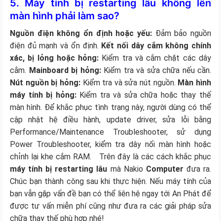
5. Máy tính bị restarting lâu không lên
màn hình phải làm sao?
Nguồn điện không ổn định hoặc yếu:
Đảm bảo nguồn
điện đủ mạnh và ổn định.
Kết nối dây cắm không chính
xác, bị lỏng hoặc hỏng:
Kiểm tra và cắm chặt các dây
cắm.
Mainboard bị hỏng:
Kiểm tra và sửa chữa nếu cần.
Nút nguồn bị hỏng:
Kiểm tra và sửa nút nguồn.
Màn hình
máy tính bị hỏng:
Kiểm tra và sửa chữa hoặc thay thế
màn hình. Để khắc phục tình trạng này, người dùng có thể
cập nhật hệ điều hành, update driver, sửa lỗi bằng
Performance/Maintenance Troubleshooter, sử dụng
Power Troubleshooter, kiểm tra dây nối màn hình hoặc
chỉnh lại khe cắm RAM. Trên đây là các cách khắc phục
máy tính bị restarting lâu
mà Nakio
Computer
đưa ra.
Chúc bạn thành công sau khi thực hiện. Nếu máy tính của
bạn vẫn gặp vấn đề bạn có thể liên hệ ngay tới An Phát để
được tư vấn miễn phí cũng như đưa ra các giải pháp sửa
chữa thay thế phù hợp nhé!