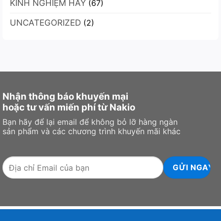
KINH NGHIỆM HAY
là
(67)
hơn
2026
lựa
mong
UNCATEGORIZED
chọn
(2)
đợi,
tốt
laptop
nhất?
gaming
2
màn
hình
Nhận thông báo khuyến mại
hoặc tư vấn miến phí từ Nakio
Bạn hãy để lại email để không bỏ lỡ hàng ngàn
sản phẩm và các chương trình khuyến mãi khác