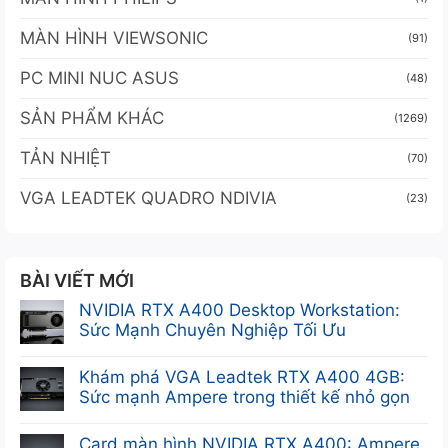
MÀN HÌNH VIEWSONIC
(91)
PC MINI NUC ASUS
(48)
SẢN PHẨM KHÁC
(1269)
TẢN NHIỆT
(70)
VGA LEADTEK QUADRO NDIVIA
(23)
BÀI VIẾT MỚI
NVIDIA RTX A400 Desktop Workstation:
Sức Mạnh Chuyên Nghiệp Tối Ưu
Không
có
Khám phá VGA Leadtek RTX A400 4GB:
bình
Sức mạnh Ampere trong thiết kế nhỏ gọn
luận
Không
ở
có
Card màn hình NVIDIA RTX A400: Ampere