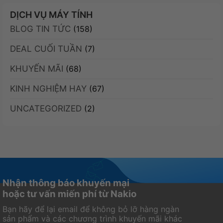
mạnh
bình
MSI
thiết
sánh
mẽ,
luận
DỊCH VỤ MÁY TÍNH
PRO
kế
Xiaomi
nhỏ
ở
MP341CQW-
nhỏ
BLOG TIN TỨC
17T
(158)
gọn,
ASUS
E12:
gọn
Pro
giá
ROG
5
DEAL CUỐI TUẦN
iPhone
(7)
ưu
Zephyrus
điểm
16
đãi
DUO
mạnh
KHUYẾN MÃI
2026:
(68)
2026:
nổi
Đâu
Mỏng
bật
KINH NGHIỆM HAY
là
(67)
hơn
2026
lựa
mong
UNCATEGORIZED
chọn
(2)
đợi,
tốt
laptop
nhất?
gaming
2
màn
hình
Nhận thông báo khuyến mại
hoặc tư vấn miến phí từ Nakio
Bạn hãy để lại email để không bỏ lỡ hàng ngàn
sản phẩm và các chương trình khuyến mãi khác