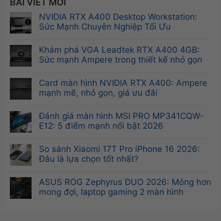
BÀI VIẾT MỚI
NVIDIA RTX A400 Desktop Workstation:
Sức Mạnh Chuyên Nghiệp Tối Ưu
Không
có
Khám phá VGA Leadtek RTX A400 4GB:
bình
Sức mạnh Ampere trong thiết kế nhỏ gọn
luận
Không
ở
có
Card màn hình NVIDIA RTX A400: Ampere
NVIDIA
bình
mạnh mẽ, nhỏ gọn, giá ưu đãi
RTX
luận
Không
A400
ở
có
Đánh giá màn hình MSI PRO MP341CQW-
Desktop
Khám
bình
E12: 5 điểm mạnh nổi bật 2026
Workstation:
phá
luận
Sức
Không
VGA
ở
Mạnh
có
So sánh Xiaomi 17T Pro iPhone 16 2026:
Leadtek
Card
Chuyên
bình
Đâu là lựa chọn tốt nhất?
RTX
màn
Nghiệp
luận
A400
Không
hình
Tối
ở
4GB:
có
ASUS ROG Zephyrus DUO 2026: Mỏng hơn
NVIDIA
Ưu
Đánh
Sức
bình
mong đợi, laptop gaming 2 màn hình
RTX
giá
mạnh
luận
A400:
Không
màn
Ampere
ở
Ampere
có
hình
trong
So