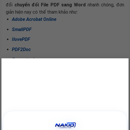
đổi
chuyển đổi File PDF sang Word
nhanh chóng, đơn
giản hiện nay có thể tham khảo như:
Adobe Acrobat Online
SmallPDF
IlovePDF
PDF2Doc
Converter.io
×