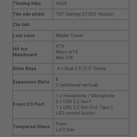
Thương hiệu
ASUS
Tên sản phẩm
TUF Gaming GT502 Horizon
Chi tiết
Loại case
Middle Tower
ATX
Hỗ trợ
Micro-ATX
Mainboard
Mini-ITX
Drive Bays
4 x Dual 2.5″/3.5″ Drives
8
Expansion Slots
3 (additional vertical)
1 x Headphone / Microphone
2 x USB 3.2 Gen1
Front I/O Port
1 x UBS 3.2 Gen 2×2 Type C
LED control button
Front
Tempered Glass
Left Side