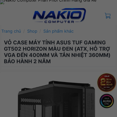
Bỏ
qua
nội
dung
Trang chủ
/
Shop
/
Sản phẩm khác
VỎ CASE MÁY TÍNH ASUS TUF GAMING
GT502 HORIZON MÀU ĐEN (ATX, HỖ TRỢ
VGA ĐẾN 400MM VÀ TẢN NHIỆT 360MM)
BẢO HÀNH 2 NĂM