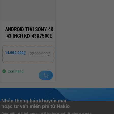
ANDROID TIVI SONY 4K
43 INCH KD-43X7500E
Giá
Giá
14.000.000
₫
22.000.000
₫
gốc
hiện
là:
tại
22.000.000₫.
là:
14.000.000₫.
Còn hàng
Nhận thông báo khuyến mại
hoặc tư vấn miến phí từ Nakio
Bạn hãy để lại email để không bỏ lỡ hàng ngàn