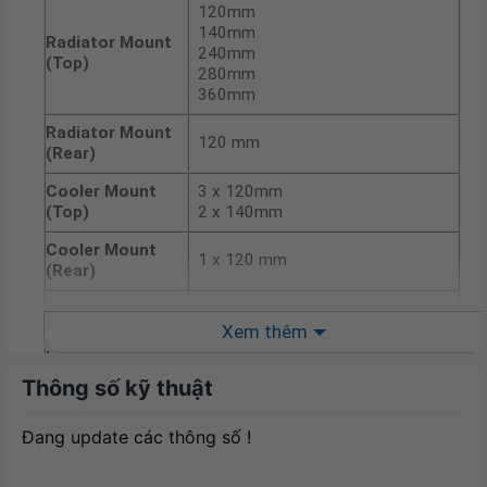
120mm
140mm
Radiator Mount
240mm
(Top)
280mm
360mm
Radiator Mount
120 mm
(Rear)
Cooler Mount
3 x 120mm
(Top)
2 x 140mm
Cooler Mount
1 x 120 mm
(Rear)
CPU heatsink
maximum
163 mm
Xem thêm
height
Thông số kỹ thuật
Maximum GPU
400 mm
Length
Đang update các thông số !
Maximum PSU
200 mm
Length