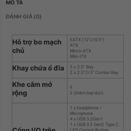
MÔ TẢ
ĐÁNH GIÁ (0)
EATX (12″x10.9″)
Hỗ trợ bo mạch
ATX
chủ
Micro-ATX
Mini-ITX
Khay chứa ổ đĩa
5 x 2.5″ Bay
2 x 2.5″/3.5″ Combo Bay
Khe cắm mở
9
rộng
3 (thêm loại dọc)
1 x headphone /
Microphone
4 x USB 3.2Gen1
1 x USB 3.2 Gen2 Type C
Cổng I/O trên
LED Control Button