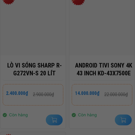
LÒ VI SÓNG SHARP R-
ANDROID TIVI SONY 4K
G272VN-S 20 LÍT
43 INCH KD-43X7500E
Giá
Giá
Giá
Giá
2.400.000
₫
14.000.000
₫
2.900.000
₫
22.000.000
₫
gốc
hiện
gốc
hiện
là:
tại
là:
tại
2.900.000₫.
là:
22.000.000₫.
là:
2.400.000₫.
14.000.000₫.
Còn hàng
Còn hàng