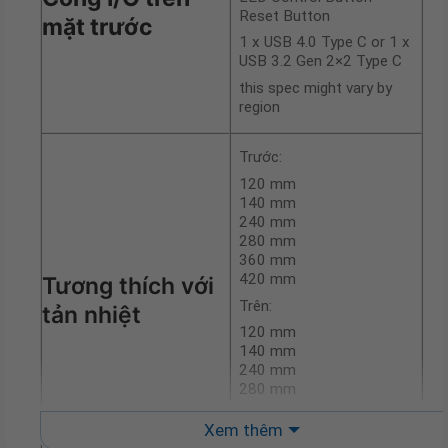
Reset Button
mặt trước
1 x USB 4.0 Type C or 1 x
USB 3.2 Gen 2×2 Type C
this spec might vary by
region
Trước:
120 mm
140 mm
240 mm
280 mm
360 mm
420 mm
Tương thích với
Trên:
tản nhiệt
120 mm
140 mm
240 mm
280 mm
360 mm
420 mm
Xem thêm