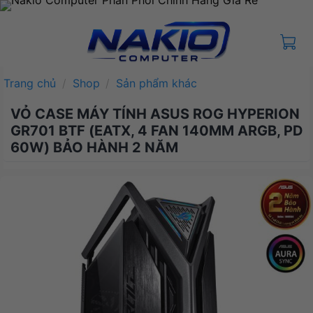
Bỏ
qua
nội
dung
Trang chủ
/
Shop
/
Sản phẩm khác
VỎ CASE MÁY TÍNH ASUS ROG HYPERION
GR701 BTF (EATX, 4 FAN 140MM ARGB, PD
60W) BẢO HÀNH 2 NĂM