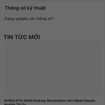
Sau: 120/140 mm
Thông số kỹ thuật
Trước:
Đang update các thông số !
3 x 120 mm
3 x 140 mm
Trên:
Hỗ trợ tản nhiệt
TIN TỨC MỚI
3 x 120 mm
3 x 140 mm
Sau:
1 x 120 mm
1 x 140 mm
Front: 3 x 140
mm
Pre-installed
PWM
Fans
Rear:
1 x 140 mm
PWM
NVIDIA RTX A400 Desktop Workstation: Sức Mạnh Chuyên
Nghiệp Tối Ưu