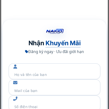
Kích thước
268 * 639 * 659 mm
Weight
21.3 Kg
Nhận
Khuyến Mãi
Card màn hình NVIDIA RTX A400: Ampere mạnh mẽ, nhỏ gọn,
Đăng ký ngay · Ưu đãi giới hạn
giá ưu đãi
22/06/2026
SẢN PHẨM TƯƠNG TỰ
-36%
-17%