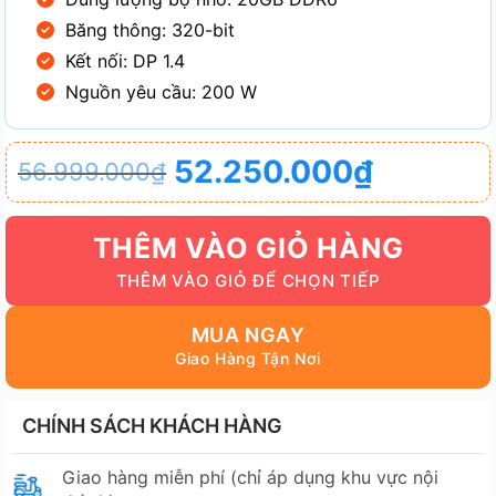
Băng thông: 320-bit
Kết nối: DP 1.4
Nguồn yêu cầu: 200 W
Giá
Giá
52.250.000
₫
56.999.000
₫
gốc
hiện
là:
tại
THÊM VÀO GIỎ HÀNG
56.999.000₫.
là:
52.250.000₫.
MUA NGAY
CHÍNH SÁCH KHÁCH HÀNG
Giao hàng miễn phí (chỉ áp dụng khu vực nội