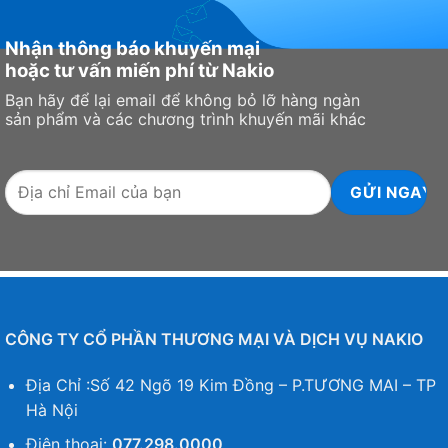
Mã sửa lỗi (ECC) trên bộ nhớ đồ họa
Nhận thông báo khuyến mại
hoặc tư vấn miến phí từ Nakio
Đáp ứng các yêu cầu nghiêm ngặt về tính toàn vẹn
Bạn hãy để lại email để không bỏ lỡ hàng ngàn
của dữ liệu cho các ứng dụng quan trọng với độ
sản phẩm và các chương trình khuyến mãi khác
chính xác và độ tin cậy của máy tính không bị giới
hạn cho các máy trạm.
Công cụ NVDEC thế hệ thứ 5
NVDEC rất thích hợp cho các ứng dụng chuyển mã
và phát lại video để giải mã thời gian thực. Các
code video sau được hỗ trợ để giải mã tăng tốc
phần cứng: MPEG-2, VC-1, H.264 (AVCHD), H.265
CÔNG TY CỔ PHẦN THƯƠNG MẠI VÀ DỊCH VỤ NAKIO
(HEVC), VP8, VP9 và AV1.
Địa Chỉ :Số 42 Ngõ 19 Kim Đồng – P.TƯƠNG MAI – TP
Công cụ NVENC thế hệ thứ 7
Hà Nội
Điện thoại:
077.298.0000