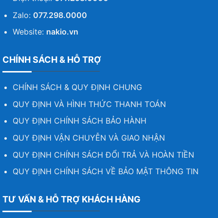
NVENC có thể đảm nhận các tác vụ mã hóa video
4K hoặc 8K khắt khe nhất để giải phóng công cụ
Zalo:
077.298.0000
đồ họa và CPU cho các hoạt động khác.
VGA
Website:
nakio.vn
Leadtek NVIDIA RTX A4500 20GB DDR6
cung cấp
chất lượng mã hóa tốt hơn so với các bộ mã hóa
CHÍNH SÁCH & HỖ TRỢ
x264 dựa trên phần mềm.
CHÍNH SÁCH & QUY ĐỊNH CHUNG
Đồ họa Preemption
QUY ĐỊNH VÀ HÌNH THỨC THANH TOÁN
Ưu tiên cấp độ pixel cung cấp khả năng kiểm soát
QUY ĐỊNH CHÍNH SÁCH BẢO HÀNH
chi tiết hơn để hỗ trợ tốt hơn các tác vụ nhạy cảm
với thời gian như theo dõi chuyển động VR.
QUY ĐỊNH VẬN CHUYỄN VÀ GIAO NHẬN
QUY ĐỊNH CHÍNH SÁCH ĐỔI TRẢ VÀ HOÀN TIỀN
Compute Preemption
QUY ĐỊNH CHÍNH SÁCH VỀ BẢO MẬT THÔNG TIN
Preemption ở cấp hướng dẫn cung cấp khả năng
kiểm soát hạt tốt hơn đối với các tác vụ tính toán,
TƯ VẤN & HỖ TRỢ KHÁCH HÀNG
để ngăn các ứng dụng đang chạy lâu từ việc độc