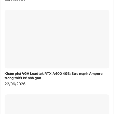
tạo vào ngày mai, hôm nay. Và khi việc áp dụng
công nghệ RTX tiếp tục phát triển, với hơn 70 ứng
dụng chuyên nghiệp hàng đầu thế giới hiện được
tăng tốc bởi công nghệ RTX, các chuyên gia được
trao quyền để thiết kế, xây dựng và giải trí không
giống như trước đây.
Các tính năng hiệu suất
Kiến trúc NVIDIA Ampere
Khám phá VGA Leadtek RTX A400 4GB: Sức mạnh Ampere
trong thiết kế nhỏ gọn
VGA Leadtek NVIDIA RTX A4500 20GB DDR6
22/06/2026
cung cấp khả năng theo dõi tia thời gian thực hiệu
suất cao, máy tính được tăng tốc bởi AI và kết
xuất đồ họa chuyên nghiệp trong một phong bì
năng lượng được tối ưu hóa. Dựa trên những cải