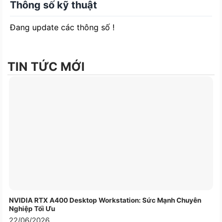
Thông số kỹ thuật
Đang update các thông số !
VGA Leadtek NVIDIA RTX A4500 20GB DDR6
TIN TỨC MỚI
Hiệu suất mạnh mẽ cho các
chuyên gia
Với việc giới thiệu kiến ​​trúc NVIDIA Ampere,
Leadtek đã mang thế hệ NVIDIA RTX tiếp theo đến
với hàng triệu chuyên gia. Với tính năng theo dõi
tia theo thời gian thực được nâng cao, AI được
tăng tốc cũng như khả năng tính toán và đồ họa
tiên tiến, kiến ​​trúc NVIDIA Ampere cho phép các
NVIDIA RTX A400 Desktop Workstation: Sức Mạnh Chuyên
Nghiệp Tối Ưu
nghệ sĩ, nhà thiết kế, kỹ sư và nhà khoa học sáng
22/06/2026