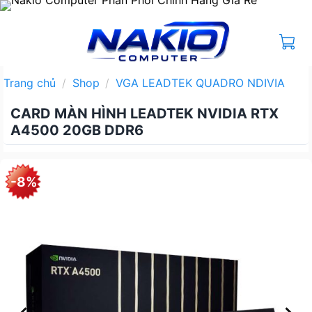
Bỏ
qua
nội
dung
Trang chủ
/
Shop
/
VGA LEADTEK QUADRO NDIVIA
CARD MÀN HÌNH LEADTEK NVIDIA RTX
A4500 20GB DDR6
-8%