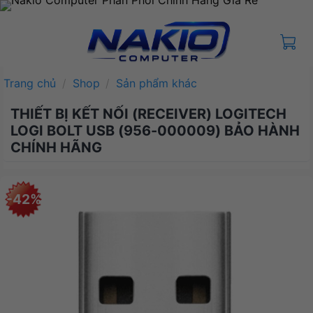
Bỏ
qua
nội
dung
Trang chủ
/
Shop
/
Sản phẩm khác
THIẾT BỊ KẾT NỐI (RECEIVER) LOGITECH
LOGI BOLT USB (956-000009) BẢO HÀNH
CHÍNH HÃNG
-42%