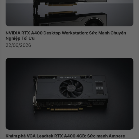
NVIDIA RTX A400 Desktop Workstation: Sức Mạnh Chuyên
Nghiệp Tối Ưu
22/06/2026
Một đầu thu – đa thiết bị
USB Receiver Logitech Logi Bolt hỗ trợ lên đến 6
thiết bị không dây logi bolt lên một máy tính, vừa
tiết kiệm cổng kết nối, vừa gọn gàng không gian
làm việc của bạn.
Thông số sản phẩm:
Nhà sản xuất
Logitech
Khám phá VGA Leadtek RTX A400 4GB: Sức mạnh Ampere