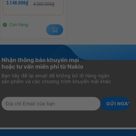
3.140.000
₫
4.300.000
₫
gốc
hiện
HÀNH CHÍNH HÃNG 36
là:
tại
THÁNG
4.300.000₫.
là:
3.140.000₫.
Còn hàng
Nhận thông báo khuyến mại
hoặc tư vấn miến phí từ Nakio
Bạn hãy để lại email để không bỏ lỡ hàng ngàn
sản phẩm và các chương trình khuyến mãi khác