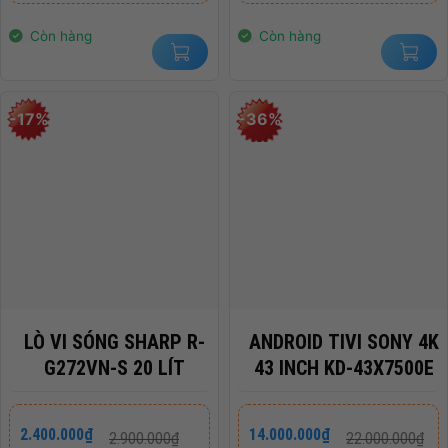
1.250.000₫.
là:
11.800.000₫.
là:
1.100.000₫.
10.550.000₫.
Còn hàng
Còn hàng
-17%
-36%
LÒ VI SÓNG SHARP R-
ANDROID TIVI SONY 4K
G272VN-S 20 LÍT
43 INCH KD-43X7500E
Giá
Giá
Giá
Giá
2.400.000
₫
14.000.000
₫
2.900.000
₫
22.000.000
₫
gốc
hiện
gốc
hiện