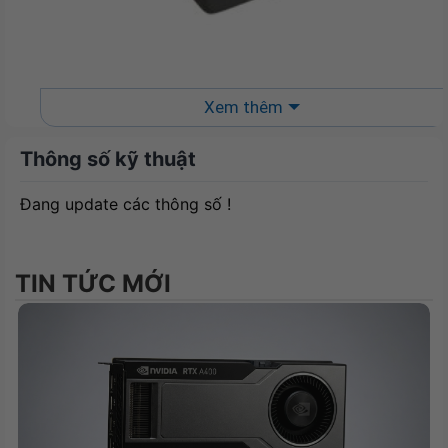
Kết nối không dây ổn định
Xem thêm
USB Receiver Logitech Logi Bolt được thiết kế để
Thông số kỹ thuật
đem lại tính bảo mật và hiệu suất cao với kết nối
mạnh mẽ và ổn định, không bị rớt mạng ở khoảng
Đang update các thông số !
cách lên tới 10m.
TIN TỨC MỚI