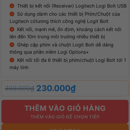
Thiết bị kết nối (Receiver) Logitech Logi Bolt USB
Sử dụng dành cho các thiết bị Phím/Chuột của
Logitech cótương thích công nghệ Logit Bolt
Kết nối, mạnh mẽ, ổn định, khoảng cách kết nối
lên đến 10m trong môi trường nhiều thiết bị
Ghép cặp phím và chuột Logit Bolt dễ dàng
thông qua phần mềm Logi Options+
Kết nối tối đa 6 thiết bị phím/chuột Logi Bolt tới 1
máy tính
Giá
Giá
230.000
₫
399.000
₫
gốc
hiện
là:
tại
THÊM VÀO GIỎ HÀNG
399.000₫.
là:
230.000₫.