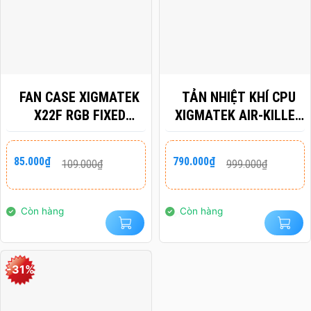
FAN CASE XIGMATEK
TẢN NHIỆT KHÍ CPU
X22F RGB FIXED
XIGMATEK AIR-KILLER
EN48441
PRO (BLACK/WHITRE)
Giá
Giá
Giá
Giá
85.000
₫
790.000
₫
109.000
₫
999.000
₫
gốc
hiện
gốc
hiện
là:
tại
là:
tại
109.000₫.
là:
999.000₫.
là:
85.000₫.
790.000₫.
Còn hàng
Còn hàng
-31%