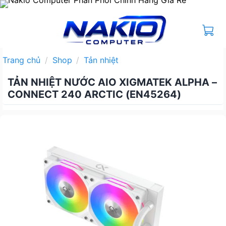
Bỏ
qua
nội
dung
Trang chủ
/
Shop
/
Tản nhiệt
TẢN NHIỆT NƯỚC AIO XIGMATEK ALPHA –
CONNECT 240 ARCTIC (EN45264)