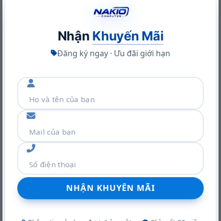
Nhận
Khuyến Mãi
Đăng ký ngay · Ưu đãi giới hạn
Khám phá VGA Leadtek RTX A400 4GB: Sức mạnh Ampere
trong thiết kế nhỏ gọn
22/06/2026