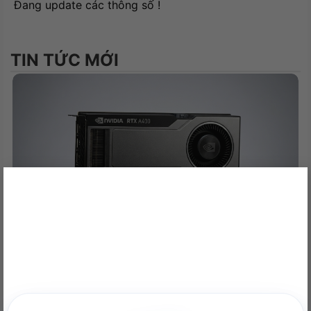
Đang update các thông số !
TIN TỨC MỚI
×
NVIDIA RTX A400 Desktop Workstation: Sức Mạnh Chuyên
Nghiệp Tối Ưu
22/06/2026