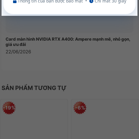
Thông tin của bạn được bảo mật
•
Chỉ mất 30 giây
Card màn hình NVIDIA RTX A400: Ampere mạnh mẽ, nhỏ gọn,
giá ưu đãi
22/06/2026
SẢN PHẨM TƯƠNG TỰ
-19%
-6%