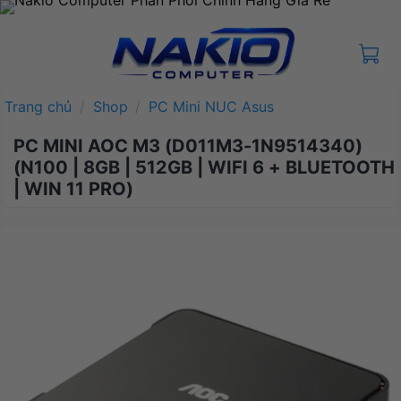
Bỏ
qua
nội
dung
Trang chủ
/
Shop
/
PC Mini NUC Asus
PC MINI AOC M3 (D011M3-1N9514340)
(N100 | 8GB | 512GB | WIFI 6 + BLUETOOTH
| WIN 11 PRO)