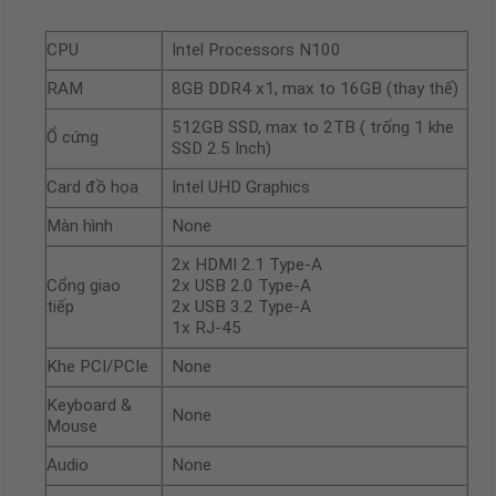
CPU
Intel Processors N100
RAM
8GB DDR4 x1, max to 16GB (thay thế)
512GB SSD, max to 2TB ( trống 1 khe
Ổ cứng
SSD 2.5 Inch)
Card đồ họa
Intel UHD Graphics
Màn hình
None
2x HDMI 2.1 Type-A
Cổng giao
2x USB 2.0 Type-A
tiếp
2x USB 3.2 Type-A
1x RJ-45
Khe PCI/PCIe
None
Keyboard &
None
Mouse
Audio
None