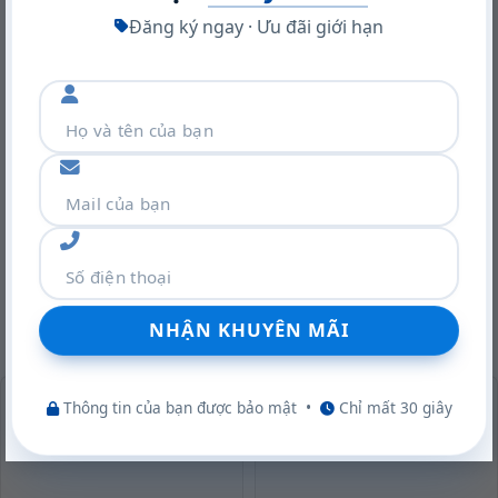
Đăng ký ngay · Ưu đãi giới hạn
Card màn hình NVIDIA RTX A400: Ampere mạnh mẽ, nhỏ gọn,
giá ưu đãi
22/06/2026
SẢN PHẨM TƯƠNG TỰ
-36%
-36%
Thông tin của bạn được bảo mật
•
Chỉ mất 30 giây