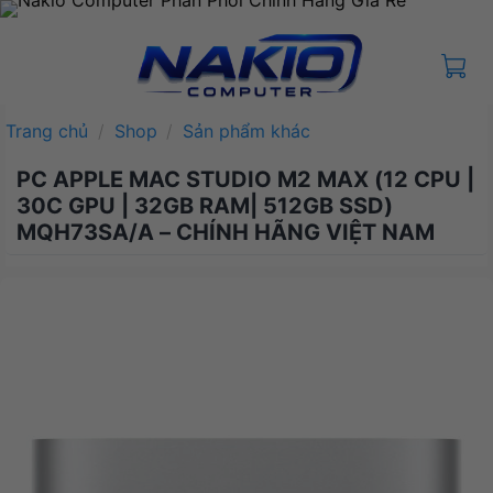
Bỏ
qua
nội
dung
Trang chủ
/
Shop
/
Sản phẩm khác
PC APPLE MAC STUDIO M2 MAX (12 CPU |
30C GPU | 32GB RAM| 512GB SSD)
MQH73SA/A – CHÍNH HÃNG VIỆT NAM