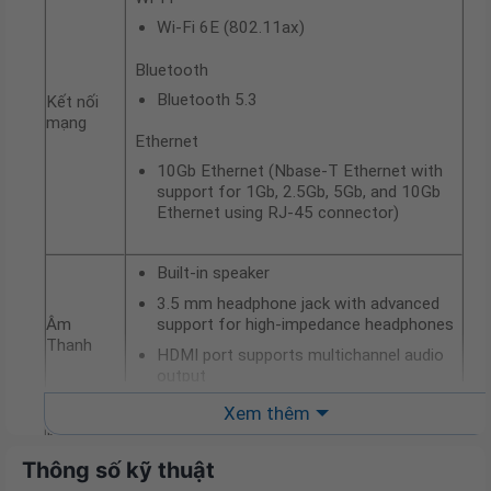
Wi-Fi 6E (802.11ax)
Bluetooth
Bluetooth 5.3
Kết nối
mạng
Ethernet
10Gb Ethernet (Nbase-T Ethernet with
support for 1Gb, 2.5Gb, 5Gb, and 10Gb
Ethernet using RJ-45 connector)
Built-in speaker
3.5 mm headphone jack with advanced
Âm
support for high-impedance headphones
Thanh
HDMI port supports multichannel audio
output
Xem thêm
Keyboard
& Mouse
Thông số kỹ thuật