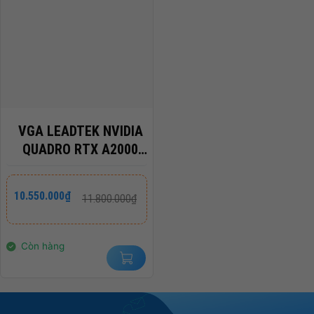
VGA LEADTEK NVIDIA
QUADRO RTX A2000
6GB DDR6
Giá
Giá
10.550.000
₫
11.800.000
₫
gốc
hiện
là:
tại
11.800.000₫.
là:
10.550.000₫.
Còn hàng