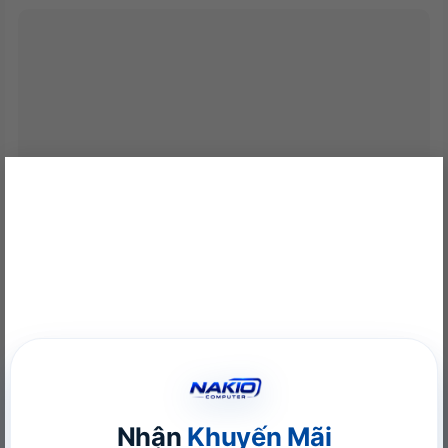
Height:
3.7 inches (9.5 cm)
Kích
Width:
7.7 inches (19.7 cm)
thước
Depth:
7.7 inches (19.7 cm)
Cân nặng
2.7 kg
Bảo hành
12 tháng
×
Khám phá VGA Leadtek RTX A400 4GB: Sức mạnh Ampere
trong thiết kế nhỏ gọn
22/06/2026
Nhận
Khuyến Mãi