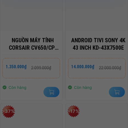
NGUỒN MÁY TÍNH
ANDROID TIVI SONY 4K
CORSAIR CV650/CP-
43 INCH KD-43X7500E
9020236-NA
Giá
Giá
Giá
Giá
1.350.000
₫
14.000.000
₫
2.099.000
₫
22.000.000
₫
gốc
hiện
gốc
hiện
là:
tại
là:
tại
2.099.000₫.
là:
22.000.000₫.
là:
1.350.000₫.
14.000.000₫.
Còn hàng
Còn hàng
-37%
-17%