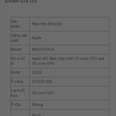
ĐÁNH GIÁ (0)
Sản
Máy tính đồng bộ
phẩm
Hãng sản
Apple
xuất
Model
MQH73SA/A
Bộ vi xử
Apple M2 Max chip with 12-core CPU and
lý
30-core GPU
RAM
32GB
Ổ cứng
512GB SSD
Card đồ
30-core GPU
họa
Ô đĩa
Không
Wi-Fi