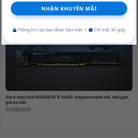
22/06/2026
Thông tin của bạn được bảo mật
•
Chỉ mất 30 giây
Card màn hình NVIDIA RTX A400: Ampere mạnh mẽ, nhỏ gọn,
giá ưu đãi
22/06/2026