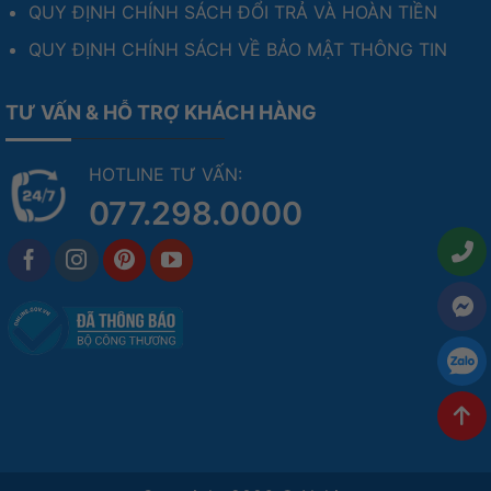
QUY ĐỊNH CHÍNH SÁCH ĐỔI TRẢ VÀ HOÀN TIỀN
QUY ĐỊNH CHÍNH SÁCH VỀ BẢO MẬT THÔNG TIN
TƯ VẤN & HỖ TRỢ KHÁCH HÀNG
HOTLINE TƯ VẤN:
077.298.0000