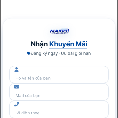
NVIDIA RTX A400 Desktop Workstation: Sức Mạnh Chuyên
Nghiệp Tối Ưu
22/06/2026
Nhận
Khuyến Mãi
Đăng ký ngay · Ưu đãi giới hạn
Khám phá VGA Leadtek RTX A400 4GB: Sức mạnh Ampere
trong thiết kế nhỏ gọn