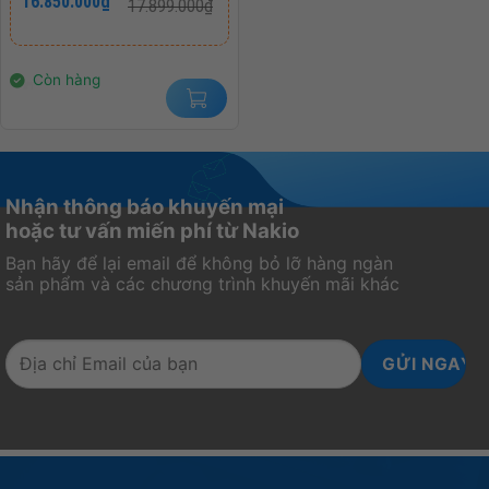
16.850.000
₫
17.899.000
₫
gốc
hiện
HDMI 2.1/2X DP 1.4A/
là:
tại
VESA MOUNT/ WHITE)
17.899.000₫.
là:
16.850.000₫.
BẢO HÀNH CHÍNH
Còn hàng
HÃNG 36 THÁNG
Nhận thông báo khuyến mại
hoặc tư vấn miến phí từ Nakio
Bạn hãy để lại email để không bỏ lỡ hàng ngàn
sản phẩm và các chương trình khuyến mãi khác