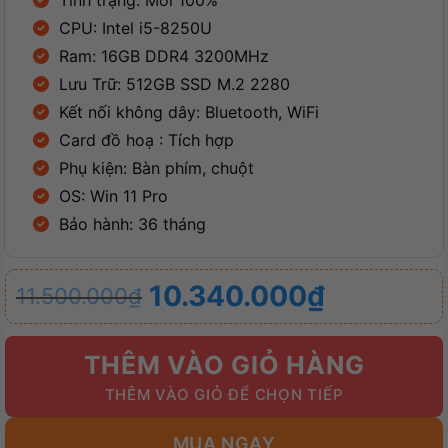
CPU: Intel i5-8250U
Ram: 16GB DDR4 3200MHz
Lưu Trữ: 512GB SSD M.2 2280
Kết nối không dây: Bluetooth, WiFi
Card đồ hoạ : Tích hợp
Phụ kiện: Bàn phím, chuột
OS: Win 11 Pro
Bảo hành: 36 tháng
Giá
Giá
10.340.000
₫
11.500.000
₫
gốc
hiện
là:
tại
THÊM VÀO GIỎ HÀNG
11.500.000₫.
là:
10.340.000₫.
MUA NGAY