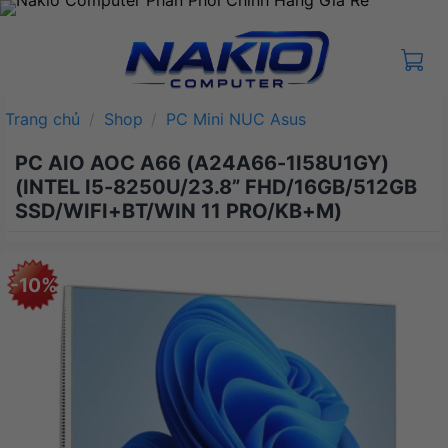
Bỏ
qua
nội
dung
Trang chủ
/
Shop
/
PC Mini NUC Asus
PC AIO AOC A66 (A24A66-1I58U1GY)
(INTEL I5-8250U/23.8” FHD/16GB/512GB
SSD/WIFI+BT/WIN 11 PRO/KB+M)
-10%