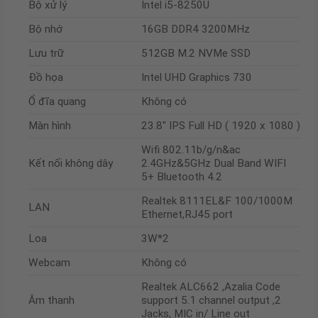
Bộ xử lý
Intel i5-8250U
Bộ nhớ
16GB DDR4 3200MHz
Lưu trữ
512GB M.2 NVMe SSD
Đồ họa
Intel UHD Graphics 730
Ổ đĩa quang
Không có
Màn hình
23.8″ IPS Full HD ( 1920 x 1080 )
Wifi 802.11b/g/n&ac
Kết nối không dây
2.4GHz&5GHz Dual Band WIFI
5+ Bluetooth 4.2
Realtek 8111EL&F 100/1000M
LAN
Ethernet,RJ45 port
Loa
3W*2
Webcam
Không có
Realtek ALC662 ,Azalia Code
Âm thanh
support 5.1 channel output ,2
Jacks, MIC in/ Line out