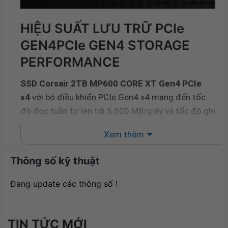
HIỆU SUẤT LƯU TRỮ PCIe
GEN4PCIe GEN4 STORAGE
PERFORMANCE
SSD Corsair 2TB MP600 CORE XT Gen4 PCIe
x4
với bộ điều khiển PCIe Gen4 x4 mang đến tốc
độ đọc tuần tự lên tới 5.000 MB/giây và tốc độ ghi
tuần tự 4.400 MB/giây*, cho thời gian đọc, ghi và
Xem thêm
phản hồi vượt trội.
Thông số kỹ thuật
MÁY TÍNH CỦA BẠN TẠO
NHANH HƠN YOUR PC MADE
Đang update các thông số !
FASTER
Tải trò chơi, khởi động Windows, mở và truyền tệp,
TIN TỨC MỚI