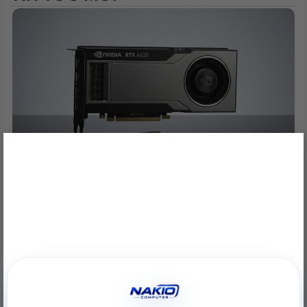
tất cả đều nhanh hơn bao giờ hết.
×
NVIDIA RTX A400 Desktop Workstation: Sức Mạnh Chuyên
Nghiệp Tối Ưu
22/06/2026