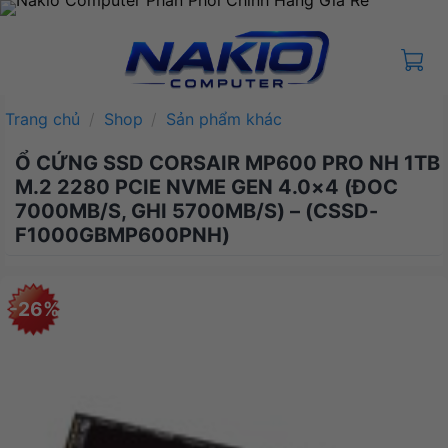
Bỏ
qua
nội
dung
Trang chủ
/
Shop
/
Sản phẩm khác
Ổ CỨNG SSD CORSAIR MP600 PRO NH 1TB
M.2 2280 PCIE NVME GEN 4.0×4 (ĐOC
7000MB/S, GHI 5700MB/S) – (CSSD-
F1000GBMP600PNH)
-26%