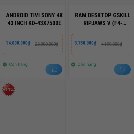
ANDROID TIVI SONY 4K
RAM DESKTOP GSKILL
43 INCH KD-43X7500E
RIPJAWS V (F4-
3200C16S-16GVK)
16GB (1X16GB) DDR4
Giá
Giá
Giá
Giá
14.000.000
₫
3.750.000
₫
22.000.000
₫
4.699.000
₫
gốc
hiện
gốc
hiện
3200MHZ
là:
tại
là:
tại
22.000.000₫.
là:
4.699.000₫.
là:
14.000.000₫.
3.750.000₫.
Còn hàng
Còn hàng
-11%