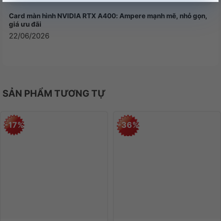
Card màn hình NVIDIA RTX A400: Ampere mạnh mẽ, nhỏ gọn,
giá ưu đãi
22/06/2026
SẢN PHẨM TƯƠNG TỰ
-17%
-36%
HỆ SỐ HÌNH DẠNG MÁY TÍNH
M.2 2280 COMPACT M.2 2280
FORM-FACTOR