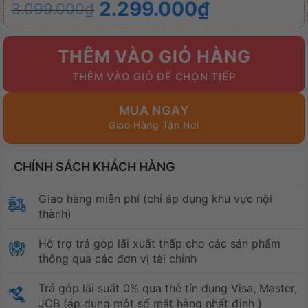
Giá
Giá
2.299.000
₫
3.099.000
₫
gốc
hiện
là:
tại
THÊM VÀO GIỎ HÀNG
3.099.000₫.
là:
2.299.000₫.
MUA NGAY
CHÍNH SÁCH KHÁCH HÀNG
Giao hàng miễn phí (chỉ áp dụng khu vực nội
thành)
Hỗ trợ trả góp lãi xuất thấp cho các sản phẩm
thông qua các đơn vị tài chính
Trả góp lãi suất 0% qua thẻ tín dụng Visa, Master,
JCB (áp dụng một số mặt hàng nhất định )