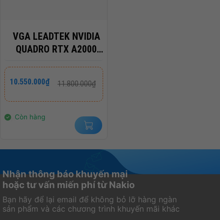
VGA LEADTEK NVIDIA
QUADRO RTX A2000
6GB DDR6
Giá
Giá
10.550.000
₫
11.800.000
₫
gốc
hiện
là:
tại
11.800.000₫.
là:
10.550.000₫.
Còn hàng
Nhận thông báo khuyến mại
hoặc tư vấn miến phí từ Nakio
Bạn hãy để lại email để không bỏ lỡ hàng ngàn
sản phẩm và các chương trình khuyến mãi khác