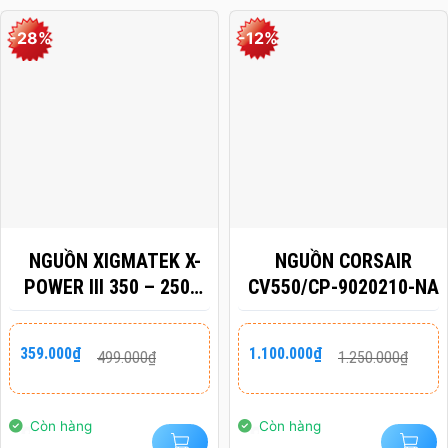
-28%
-12%
NGUỒN XIGMATEK X-
NGUỒN CORSAIR
POWER III 350 – 250W
CV550/CP-9020210-NA
EN49608 (MÀU ĐEN)
Giá
Giá
Giá
Giá
359.000
₫
1.100.000
₫
499.000
₫
1.250.000
₫
gốc
hiện
gốc
hiện
là:
tại
là:
tại
499.000₫.
là:
1.250.000₫.
là:
359.000₫.
1.100.000₫.
Còn hàng
Còn hàng