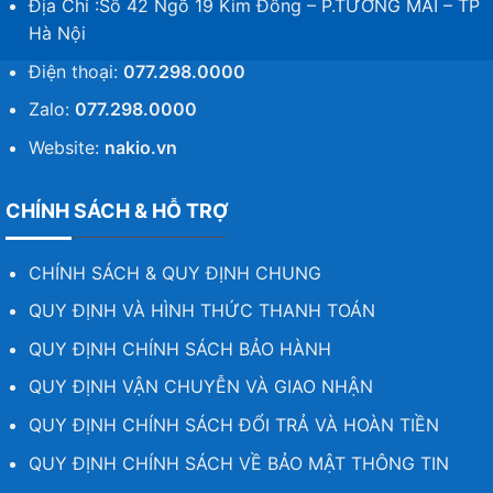
Địa Chỉ :Số 42 Ngõ 19 Kim Đồng – P.TƯƠNG MAI – TP
Hà Nội
Điện thoại:
077.298.0000
Zalo:
077.298.0000
Website:
nakio.vn
CHÍNH SÁCH & HỖ TRỢ
CHÍNH SÁCH & QUY ĐỊNH CHUNG
QUY ĐỊNH VÀ HÌNH THỨC THANH TOÁN
QUY ĐỊNH CHÍNH SÁCH BẢO HÀNH
QUY ĐỊNH VẬN CHUYỄN VÀ GIAO NHẬN
QUY ĐỊNH CHÍNH SÁCH ĐỔI TRẢ VÀ HOÀN TIỀN
QUY ĐỊNH CHÍNH SÁCH VỀ BẢO MẬT THÔNG TIN