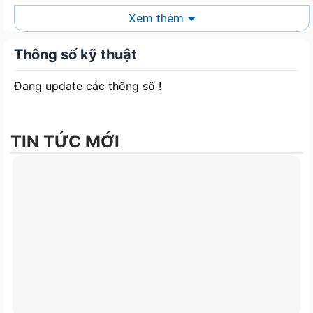
Xem thêm
Thời gian chờ
≥ 10ms
Thông số kỹ thuật
MTBF
>100,000 Hours
Đang update các thông số !
Đầu kết nối ATX 24
1
pin
TIN TỨC MỚI
Đầu nối 4+4 pin
1
EPS
Kết nối SATA
5
Đầu nối 4 pin ngoại
3
vi
Đầu kết nối PCI-e6+2 Pin
2