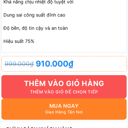
Khả năng chịu nhiệt độ tuyệt vời
Dung sai công suất đỉnh cao
Độ bền, độ tin cậy và an toàn
Hiệu suất 75%
Giá
Giá
910.000
₫
999.000
₫
gốc
hiện
là:
tại
THÊM VÀO GIỎ HÀNG
999.000₫.
là:
910.000₫.
MUA NGAY