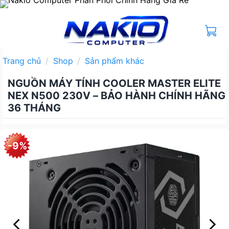
Bỏ
qua
nội
dung
Trang chủ
/
Shop
/
Sản phẩm khác
NGUỒN MÁY TÍNH COOLER MASTER ELITE
NEX N500 230V – BẢO HÀNH CHÍNH HÃNG
36 THÁNG
-9%