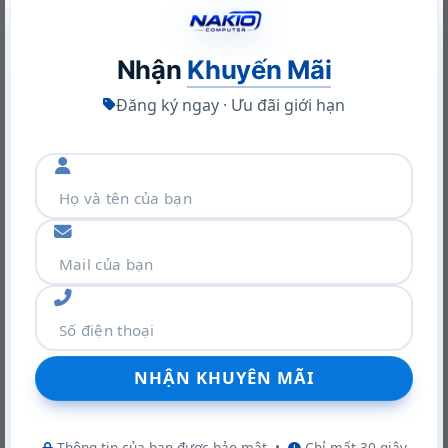
Nhận
Khuyến Mãi
Đăng ký ngay · Ưu đãi giới hạn
Khám phá VGA Leadtek RTX A400 4GB: Sức mạnh Ampere
trong thiết kế nhỏ gọn
22/06/2026
Thông tin của bạn được bảo mật
•
Chỉ mất 30 giây