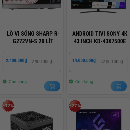
LÒ VI SÓNG SHARP R-
ANDROID TIVI SONY 4K
G272VN-S 20 LÍT
43 INCH KD-43X7500E
Giá
Giá
Giá
Giá
2.400.000
₫
14.000.000
₫
2.900.000
₫
22.000.000
₫
gốc
hiện
gốc
hiện
là:
tại
là:
tại
2.900.000₫.
là:
22.000.000₫.
là:
2.400.000₫.
14.000.000₫.
Còn hàng
Còn hàng
-12%
-27%