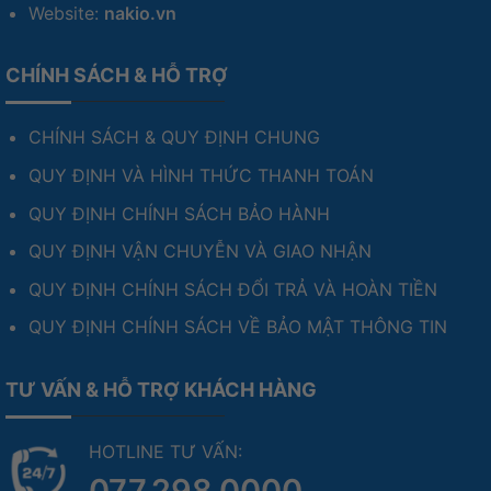
Website:
nakio.vn
CHÍNH SÁCH & HỖ TRỢ
CHÍNH SÁCH & QUY ĐỊNH CHUNG
QUY ĐỊNH VÀ HÌNH THỨC THANH TOÁN
QUY ĐỊNH CHÍNH SÁCH BẢO HÀNH
QUY ĐỊNH VẬN CHUYỄN VÀ GIAO NHẬN
QUY ĐỊNH CHÍNH SÁCH ĐỔI TRẢ VÀ HOÀN TIỀN
QUY ĐỊNH CHÍNH SÁCH VỀ BẢO MẬT THÔNG TIN
TƯ VẤN & HỖ TRỢ KHÁCH HÀNG
HOTLINE TƯ VẤN:
077.298.0000