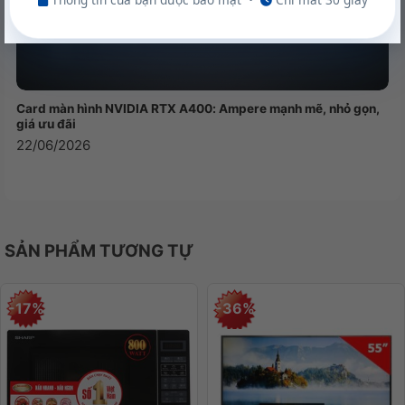
Card màn hình NVIDIA RTX A400: Ampere mạnh mẽ, nhỏ gọn,
giá ưu đãi
22/06/2026
SẢN PHẨM TƯƠNG TỰ
-17%
-36%