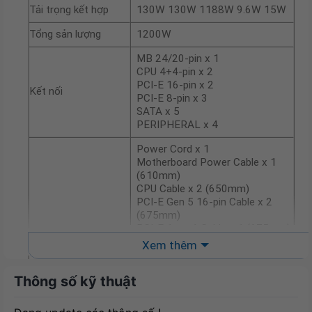
Tải trọng kết hợp
130W 130W 1188W 9.6W 15W
Tổng sản lượng
1200W
MB 24/20-pin x 1
CPU 4+4-pin x 2
PCI-E 16-pin x 2
Kết nối
PCI-E 8-pin x 3
SATA x 5
PERIPHERAL x 4
Power Cord x 1
Motherboard Power Cable x 1
(610mm)
CPU Cable x 2 (650mm)
PCI-E Gen 5 16-pin Cable x 2
(675mm)
PCI-E 1-to-1 Cable x 1 (675mm)
PCI-E 1-to-2 Cable x 1 (675mm)
Xem thêm
Phụ kiện
SATA 1-to-2 Cable x 1 (400+120
mm)
Thông số kỹ thuật
SATA 1-to-3 Cable x 1
(400+120+120 mm)
Peripheral 1-to-4 x 1