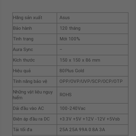
Hãng sản xuất
Asus
Bảo hành
120 tháng
Tình trạng
Mới 100%
Aura Sync
–
Kích thước
150 x 150 x 86 mm
Hiệu quả
80Plus Gold
Tính năng bảo vệ
OPP/OVP/UVP/SCP/OCP/OTP
Những vật liệu nguy
ROHS
hiểm
Dải đầu vào AC
100-240Vac
Điện áp đầu ra DC
+3.3V +5V +12V -12V +5Vsb
Tải tối đa
25A 25A 99A 0.8A 3A