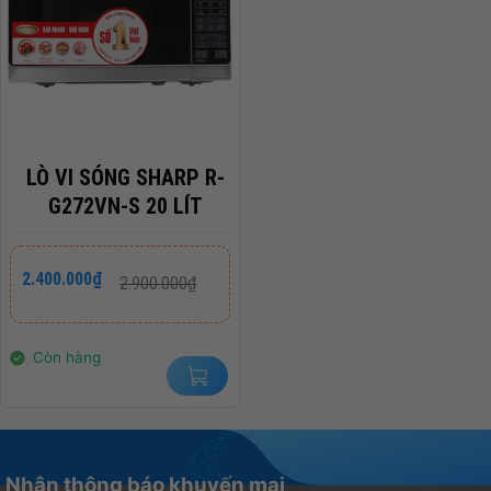
LÒ VI SÓNG SHARP R-
G272VN-S 20 LÍT
Giá
Giá
2.400.000
₫
2.900.000
₫
gốc
hiện
là:
tại
2.900.000₫.
là:
2.400.000₫.
Còn hàng
Nhận thông báo khuyến mại