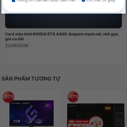
Card màn hình NVIDIA RTX A400: Ampere mạnh mẽ, nhỏ gọn,
giá ưu đãi
22/06/2026
SẢN PHẨM TƯƠNG TỰ
-27%
-17%