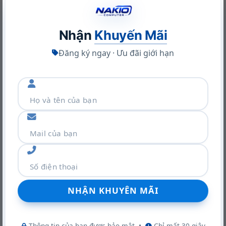
Nhận
Khuyến Mãi
Đăng ký ngay · Ưu đãi giới hạn
Khám phá VGA Leadtek RTX A400 4GB: Sức mạnh Ampere
trong thiết kế nhỏ gọn
22/06/2026
Thông tin của bạn được bảo mật
•
Chỉ mất 30 giây