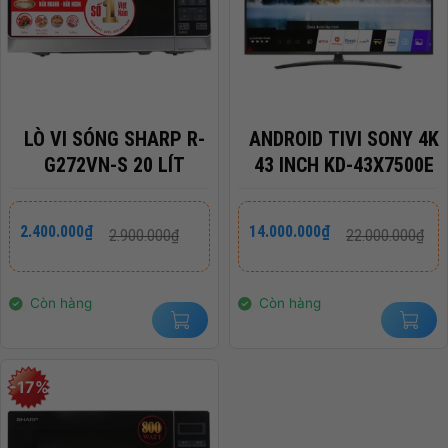
LÒ VI SÓNG SHARP R-
ANDROID TIVI SONY 4K
G272VN-S 20 LÍT
43 INCH KD-43X7500E
Giá
Giá
Giá
Giá
2.400.000
₫
14.000.000
₫
2.900.000
₫
22.000.000
₫
gốc
hiện
gốc
hiện
là:
tại
là:
tại
2.900.000₫.
là:
22.000.000₫.
là:
2.400.000₫.
14.000.000₫.
Còn hàng
Còn hàng
-17%