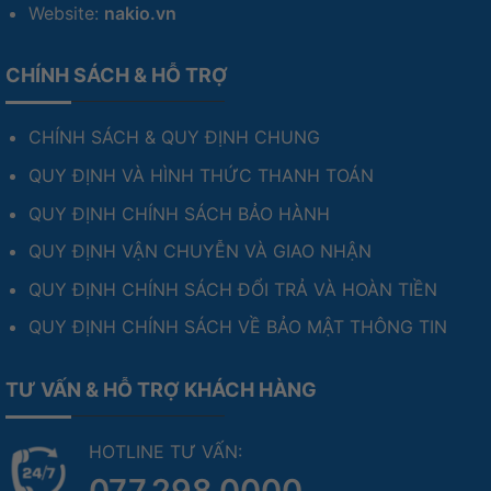
Website:
nakio.vn
CHÍNH SÁCH & HỖ TRỢ
CHÍNH SÁCH & QUY ĐỊNH CHUNG
QUY ĐỊNH VÀ HÌNH THỨC THANH TOÁN
QUY ĐỊNH CHÍNH SÁCH BẢO HÀNH
QUY ĐỊNH VẬN CHUYỄN VÀ GIAO NHẬN
QUY ĐỊNH CHÍNH SÁCH ĐỔI TRẢ VÀ HOÀN TIỀN
QUY ĐỊNH CHÍNH SÁCH VỀ BẢO MẬT THÔNG TIN
TƯ VẤN & HỖ TRỢ KHÁCH HÀNG
HOTLINE TƯ VẤN:
077.298.0000