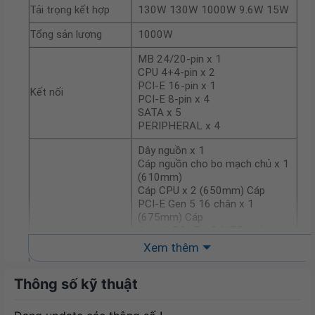
Tải trọng kết hợp
130W 130W 1000W 9.6W 15W
Tổng sản lượng
1000W
MB 24/20-pin x 1
CPU 4+4-pin x 2
PCI-E 16-pin x 1
Kết nối
PCI-E 8-pin x 4
SATA x 5
PERIPHERAL x 4
Dây nguồn x 1
Cáp nguồn cho bo mạch chủ x 1
(610mm)
Cáp CPU x 2 (650mm) Cáp
PCI-E Gen 5 16 chân x 1
(675mm) Cáp
1-to-1 PCI-E x 2 (675mm)
Phụ kiện
PCI-E Cáp 1 đến 2 x 1 (675mm)
Xem thêm
Cáp
SATA 1 đến 2 x 1 (400 +
Thông số kỹ thuật
120mm)
Cáp SATA 1 đến 3 x 1 (400 +
120 + 120mm)