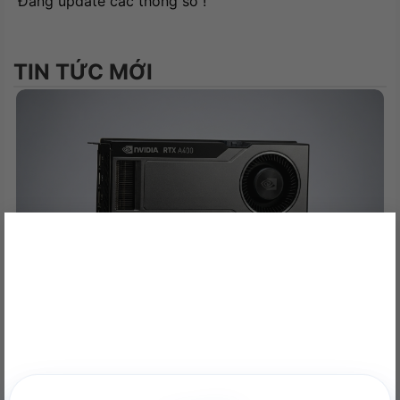
Đang update các thông số !
Cáp ngoại vi 1 đến 4 x 1 (400 +
150 + 150 + 150mm)
Trọng lượng
2,48kg
TIN TỨC MỚI
×
NVIDIA RTX A400 Desktop Workstation: Sức Mạnh Chuyên
Nghiệp Tối Ưu
22/06/2026