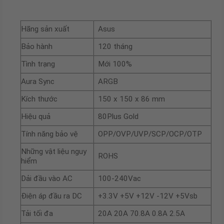
Hãng sản xuất
Asus
Bảo hành
120 tháng
Tình trạng
Mới 100%
Aura Sync
ARGB
Kích thước
150 x 150 x 86 mm
Hiệu quả
80Plus Gold
Tính năng bảo vệ
OPP/OVP/UVP/SCP/OCP/OTP
Những vật liệu nguy
ROHS
hiểm
Dải đầu vào AC
100-240Vac
Điện áp đầu ra DC
+3.3V +5V +12V -12V +5Vsb
Tải tối đa
20A 20A 70.8A 0.8A 2.5A