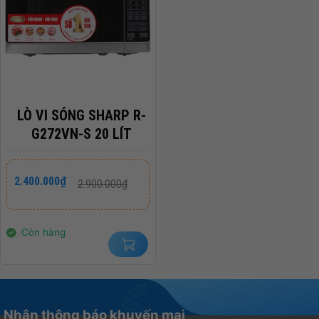
LÒ VI SÓNG SHARP R-
G272VN-S 20 LÍT
Giá
Giá
2.400.000
₫
2.900.000
₫
gốc
hiện
là:
tại
2.900.000₫.
là:
2.400.000₫.
Còn hàng
Nhận thông báo khuyến mại