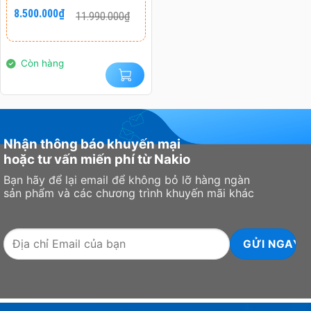
I3-1220P/ 2XDDR4-
Giá
Giá
8.500.000
₫
11.990.000
₫
gốc
hiện
3200 / 3XNVME, SATA/
là:
tại
2X HDMI 2.1/2X DP
11.990.000₫.
là:
8.500.000₫.
1.4A ) BẢO HÀNH
Còn hàng
CHÍNH HÃNG 36
THÁNG
Nhận thông báo khuyến mại
hoặc tư vấn miến phí từ Nakio
Bạn hãy để lại email để không bỏ lỡ hàng ngàn
sản phẩm và các chương trình khuyến mãi khác