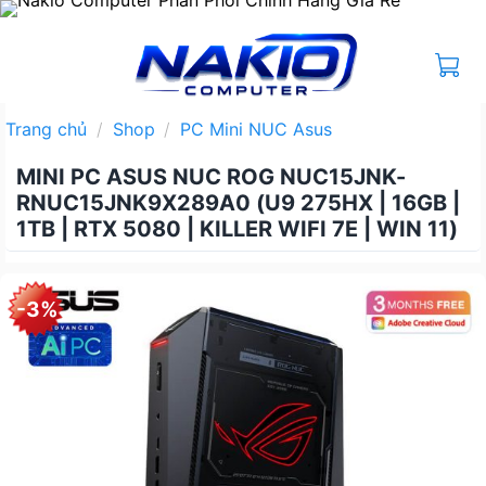
Bỏ
qua
nội
dung
Trang chủ
/
Shop
/
PC Mini NUC Asus
MINI PC ASUS NUC ROG NUC15JNK-
RNUC15JNK9X289A0 (U9 275HX | 16GB |
1TB | RTX 5080 | KILLER WIFI 7E | WIN 11)
-3%