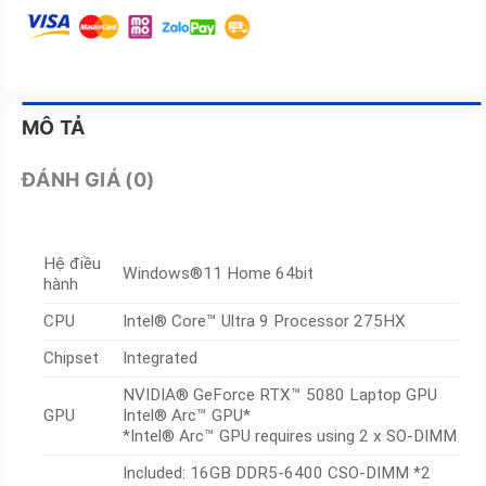
MÔ TẢ
ĐÁNH GIÁ (0)
Hệ điều
Windows®11 Home 64bit
hành
CPU
Intel® Core™ Ultra 9 Processor 275HX
Chipset
Integrated
NVIDIA® GeForce RTX™ 5080 Laptop GPU
GPU
Intel® Arc™ GPU*
*Intel® Arc™ GPU requires using 2 x SO-DIMM
Included: 16GB DDR5-6400 CSO-DIMM *2