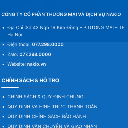
CÔNG TY CỔ PHẦN THƯƠNG MẠI VÀ DỊCH VỤ NAKIO
Địa Chỉ :Số 42 Ngõ 19 Kim Đồng – P.TƯƠNG MAI – TP
Hà Nội
Điện thoại:
077.298.0000
Zalo:
077.298.0000
Website:
nakio.vn
CHÍNH SÁCH & HỖ TRỢ
CHÍNH SÁCH & QUY ĐỊNH CHUNG
QUY ĐỊNH VÀ HÌNH THỨC THANH TOÁN
QUY ĐỊNH CHÍNH SÁCH BẢO HÀNH
QUY ĐỊNH VẬN CHUYỄN VÀ GIAO NHẬN