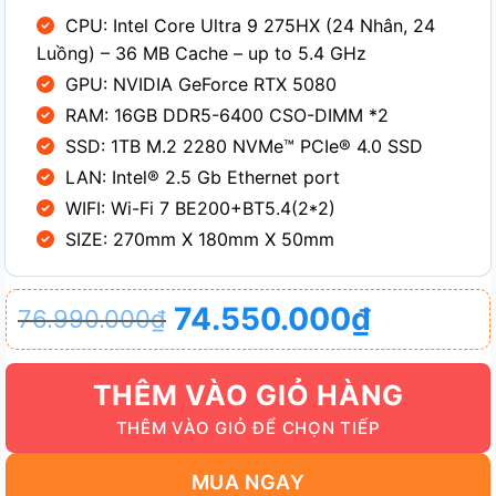
CPU: Intel Core Ultra 9 275HX (24 Nhân, 24
Luồng) – 36 MB Cache – up to 5.4 GHz
GPU: NVIDIA GeForce RTX 5080
RAM: 16GB DDR5-6400 CSO-DIMM *2
SSD: 1TB M.2 2280 NVMe™ PCIe® 4.0 SSD
LAN: Intel® 2.5 Gb Ethernet port
WIFI: Wi-Fi 7 BE200+BT5.4(2*2)
SIZE: 270mm X 180mm X 50mm
Giá
Giá
74.550.000
₫
76.990.000
₫
gốc
hiện
là:
tại
THÊM VÀO GIỎ HÀNG
76.990.000₫.
là:
74.550.000₫.
MUA NGAY