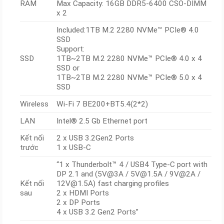
RAM
Max Capacity: 16GB DDR5-6400 CSO-DIMM
x 2
Included:1TB M.2 2280 NVMe™ PCIe® 4.0
SSD​
Support:
SSD
1TB~2TB M.2 2280 NVMe™ PCIe® 4.0 x 4
SSD or
1TB~2TB M.2 2280 NVMe™ PCIe® 5.0 x 4
SSD
Wireless
Wi-Fi 7 BE200+BT5.4(2*2)
LAN
Intel® 2.5 Gb Ethernet port
Kết nối
2 x USB 3.2Gen2 Ports
trước
1 x USB-C
“1 x Thunderbolt™ 4 / USB4 Type-C port with
DP 2.1 and (5V@3A / 5V@1.5A / 9V@2A /
Kết nối
12V@1.5A) fast charging profiles
sau
2 x HDMI Ports
2 x DP Ports
4 x USB 3.2 Gen2 Ports”