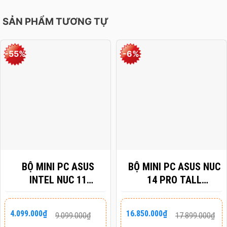
SẢN PHẨM TƯƠNG TỰ
-55%
-6%
BỘ MINI PC ASUS
BỘ MINI PC ASUS NUC
INTEL NUC 11
14 PRO TALL
ESSENTIAL
RNUC14RVSU7 (U7-
NUC11ATKC4 (
155H/ 2XNVME/ 2X
Giá
Giá
Giá
Giá
4.099.000
₫
16.850.000
₫
9.099.000
₫
17.899.000
₫
gốc
hiện
gốc
hiện
CELERON® N5105/
HDMI 2.1/2X DP 1.4A/
là:
tại
là:
tại