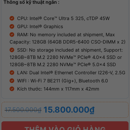
Thông số kỹ thuật ngắn :
CPU: Intel® Core™ Ultra 5 325, cTDP 45W
GPU: Intel® Graphics
RAM: No memory included at shipment, Max
Capacity: 128GB (64GB DDR5-6400 CSO-DIMM x 2)
SSD: No storage included at shipment, Support:
128GB~8TB M.2 2280 NVMe™ PCIe® 4.0×4 SSD or
128GB~8TB M.2 2280 NVMe™ PCIe® 5.0×4 SSD
LAN: Dual Intel® Ethernet Controller I226-V, 2.5G
WIFI : Wi-Fi 7 BE211 (Gig+), Bluetooth 6.0
Kích thước: 144mm x 117mm x 42mm
Giá
Giá
15.800.000
₫
17.500.000
₫
gốc
hiện
là:
tại
THÊM VÀO GIỎ HÀNG