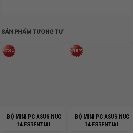
Hỗ Trợ Open Claw – AI Agent Riêng Tư
Và Linh Hoạt
Một trong những điểm nổi bật của ASUS NUC 16
SẢN PHẨM TƯƠNG TỰ
Pro là khả năng hỗ trợ Open Claw – nền tảng AI
Agent mã nguồn mở đang được cộng đồng công
nghệ quan tâm.
-23%
-19%
Thiết bị có thể xử lý AI trực tiếp trên máy giúp:
Tăng tính bảo mật dữ liệu
Giảm phụ thuộc cloud
Tự động hóa công việc
Quản lý file và lịch hẹn
BỘ MINI PC ASUS NUC
BỘ MINI PC ASUS NUC
Điều khiển AI thông qua Telegram hoặc
14 ESSENTIAL
14 ESSENTIAL
WhatsApp
RNUC14MNK355 (
RNUC14MNK250 (