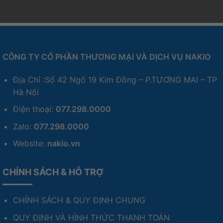
WiFi 7 tốc độ cao
Bluetooth 6.0
CÔNG TY CỔ PHẦN THƯƠNG MẠI VÀ DỊCH VỤ NAKIO
Dual LAN Intel 2.5G
Thunderbolt 4
Địa Chỉ :Số 42 Ngõ 19 Kim Đồng – P.TƯƠNG MAI – TP
Hà Nội
USB tốc độ cao
Điện thoại:
077.298.0000
Khả năng kết nối mạnh mẽ giúp truyền tải dữ liệu
Zalo:
077.298.0000
nhanh, ổn định và phù hợp môi trường doanh
Website:
nakio.vn
nghiệp chuyên nghiệp.
CHÍNH SÁCH & HỖ TRỢ
Khả Năng Hoạt Động 24/7 Cho Doanh
Nghiệp
CHÍNH SÁCH & QUY ĐỊNH CHUNG
ASUS NUC 16 Pro được tối ưu cho môi trường làm
QUY ĐỊNH VÀ HÌNH THỨC THANH TOÁN