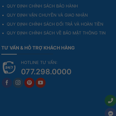
việc liên tục với độ ổn định cao.
QUY ĐỊNH CHÍNH SÁCH BẢO HÀNH
QUY ĐỊNH VẬN CHUYỄN VÀ GIAO NHẬN
Thiết bị phù hợp cho:
QUY ĐỊNH CHÍNH SÁCH ĐỔI TRẢ VÀ HOÀN TIỀN
Máy chủ mini
QUY ĐỊNH CHÍNH SÁCH VỀ BẢO MẬT THÔNG TIN
Hệ thống kiosk
TƯ VẤN & HỖ TRỢ KHÁCH HÀNG
Điều khiển công nghiệp
Văn phòng doanh nghiệp
HOTLINE TƯ VẤN:
Trung tâm dữ liệu nhỏ
077.298.0000
Ngoài ra, Intel vPro hỗ trợ quản lý thiết bị từ xa,
tăng cường bảo mật và tối ưu quản trị hệ thống IT.
Ưu Điểm Nổi Bật Của ASUS NUC 16 Pro
Ưu điểm