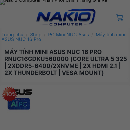
Bỏ
qua
nội
dung
Trang chủ
/
Shop
/
PC Mini NUC Asus
/
Máy tính mini
ASUS NUC 16 Pro
MÁY TÍNH MINI ASUS NUC 16 PRO
RNUC16GDKU560000 (CORE ULTRA 5 325
| 2XDDR5-6400/2XNVME | 2X HDMI 2.1 |
2X THUNDERBOLT | VESA MOUNT)
-10%