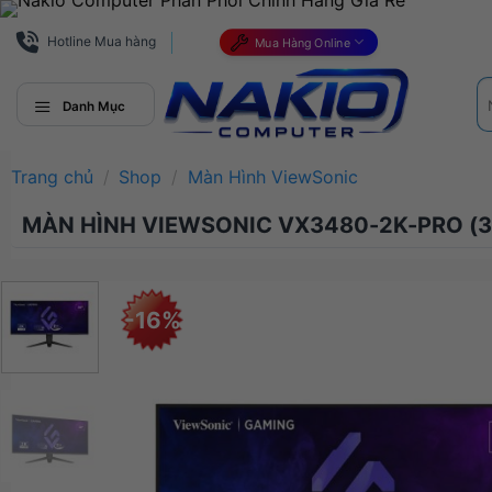
Bỏ
qua
Hotline Mua hàng
Mua Hàng Online
nội
Tì
dung
ki
Danh Mục
Trang chủ
/
Shop
/
Màn Hình ViewSonic
MÀN HÌNH VIEWSONIC VX3480-2K-PRO (34
-16%