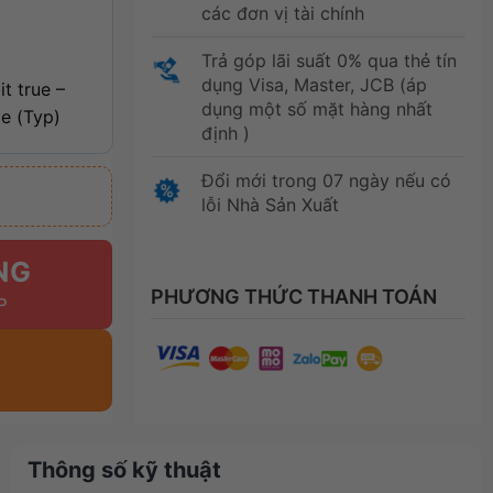
các đơn vị tài chính
Trả góp lãi suất 0% qua thẻ tín
dụng Visa, Master, JCB (áp
t true –
dụng một số mặt hàng nhất
e (Typ)
định )
Đổi mới trong 07 ngày nếu có
lỗi Nhà Sản Xuất
NG
PHƯƠNG THỨC THANH TOÁN
Thông số kỹ thuật