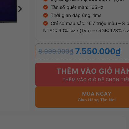
Tần số quét màn: 165Hz
Thời gian đáp ứng: 1ms
Chỉ số màu sắc: 16.7 triệu màu – 8 bi
NTSC: 90% size (Typ) – sRGB: 128% siz
Giá
Giá
7.550.000
₫
8.999.000
₫
gốc
hiện
là:
tại
8.999.000₫.
là:
THÊM VÀO GIỎ HÀ
7.550.000₫.
MUA NGAY