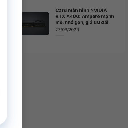
Card màn hình NVIDIA
RTX A400: Ampere mạnh
mẽ, nhỏ gọn, giá ưu đãi
22/06/2026