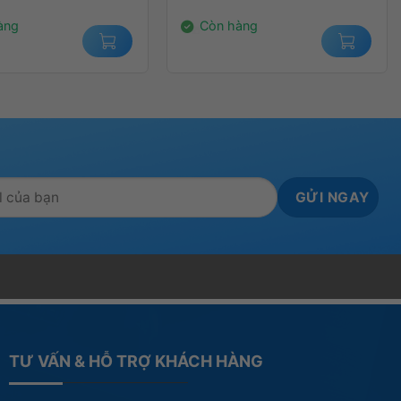
00₫.
1.529.000₫.
àng
Còn hàng
TƯ VẤN & HỖ TRỢ KHÁCH HÀNG