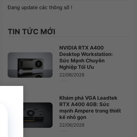
Đang update các thông số !
TIN TỨC MỚI
NVIDIA RTX A400
Desktop Workstation:
Sức Mạnh Chuyên
Nghiệp Tối Ưu
22/06/2026
×
Khám phá VGA Leadtek
RTX A400 4GB: Sức
mạnh Ampere trong thiết
kế nhỏ gọn
22/06/2026