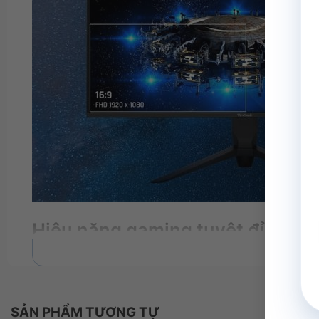
Hiệu năng gaming tuyệt đỉnh
Xe
ViewSonic VX3480-2K-PRO có độ phân giải UWQHD mang
để card đồ họa xử lý. Tần số quét 165Hz siêu tốc đả
game FPS và đua xe, đều mượt mà, giảm thiểu hiện tư
SẢN PHẨM TƯƠNG TỰ
MPRT) và công nghệ Adaptive Sync của màn hình còn c