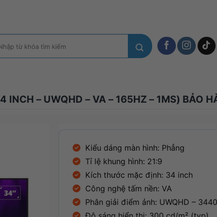
m
ếm:
 INCH – UWQHD – VA – 165HZ – 1MS) BẢO 
Kiểu dáng màn hình: Phẳng
Tỉ lệ khung hình: 21:9
Kích thước mặc định: 34 inch
Công nghệ tấm nền: VA
Phân giải điểm ảnh: UWQHD – 3440
Độ sáng hiển thị: 300 cd/m² (typ)