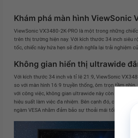
Khám phá màn hình ViewSonic 
ViewSonic VX3480-2K-PRO là một trong những chiếc 
trên thị trường hiện nay. Với kích thước 34 inch siêu 
tốc, chiếc này hứa hẹn sẽ định nghĩa lại trải nghiệm 
Không gian hiển thị ultrawide đ
Với kích thước 34 inch và tỉ lệ 21:9, ViewSonic VX34
so với màn hình 16:9 truyền thống, ôm trọn tầm nhìn
với công việc, không gian ultrawide này còn cho phép
hiệu suất làm việc đa nhiệm. Bên cạnh đó, chân đế côn
ngàm VESA nhằm đảm bảo sự thoải mái tối đa khi sử 