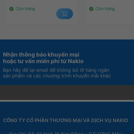
4.550.000₫.
4.250.000₫.
Còn hàng
Còn hàng
Nhận thông báo khuyến mại
hoặc tư vấn miến phí từ Nakio
Bạn hãy để lại email để không bỏ lỡ hàng ngàn
sản phẩm và các chương trình khuyến mãi khác
CÔNG TY CỔ PHẦN THƯƠNG MẠI VÀ DỊCH VỤ NAKIO
Địa Chỉ :Số 42 Ngõ 19 Kim Đồng – P.TƯƠNG MAI –