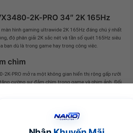
VX3480-2K-PRO 34″ 2K 165Hz
màn hình gaming ultrawide 2K 165Hz đáng chú ý nhất
rộng, độ phân giải 2K sắc nét và tần số quét 165Hz siêu
của bạn dù là trong game hay trong công việc.
ắm chìm
80-2K-PRO mở ra một không gian hiển thị rộng gấp rưỡi
, tăng cường sự đắm chìm trong game và phim ảnh. Đối
 bạn dễ dàng sắp xếp nhiều cửa sổ cạnh nhau, nâng cao
g thái học hỗ trợ điều chỉnh độ cao, nghiêng, xoay và
dụng lâu dài.
Nhận
Khuyến Mãi