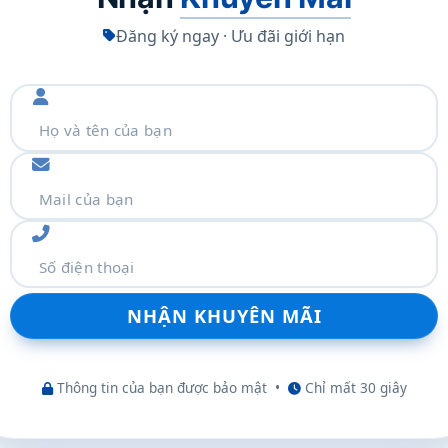
Đăng ký ngay · Ưu đãi giới hạn
m thêm
 lại hình ảnh sắc nét, giàu chi tiết mà vẫn đủ nhẹ
Thông tin của bạn được bảo mật
•
Chỉ mất 30 giây
m bảo mọi chuyển động trong game, đặc biệt là các tựa
ợng nhòe. Cùng với đó, thời gian phản hồi nhanh (1ms
ó thể loại bỏ các hiện tượng ghosting và tearing,