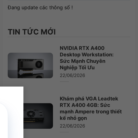
Đang update các thông số !
TIN TỨC MỚI
NVIDIA RTX A400
Desktop Workstation:
Sức Mạnh Chuyên
Nghiệp Tối Ưu
22/06/2026
×
Khám phá VGA Leadtek
RTX A400 4GB: Sức
mạnh Ampere trong thiết
kế nhỏ gọn
22/06/2026