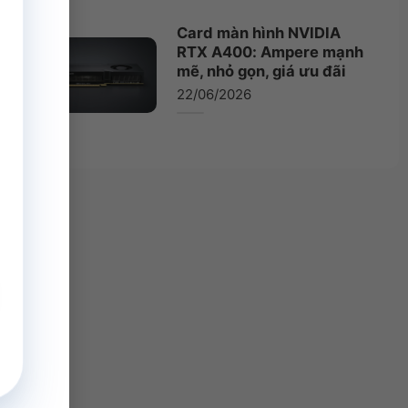
Card màn hình NVIDIA
RTX A400: Ampere mạnh
mẽ, nhỏ gọn, giá ưu đãi
22/06/2026