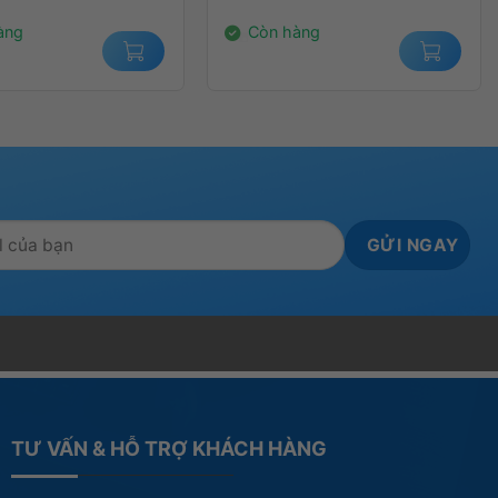
00₫.
6.050.000₫.
àng
Còn hàng
TƯ VẤN & HỖ TRỢ KHÁCH HÀNG