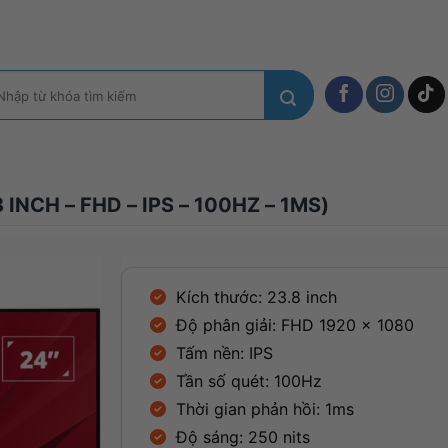
m
ếm:
NCH – FHD – IPS – 100HZ – 1MS)
Kích thước: 23.8 inch
Độ phân giải: FHD 1920 x 1080
Tấm nền: IPS
Tần số quét: 100Hz
Thời gian phản hồi: 1ms
Độ sáng: 250 nits