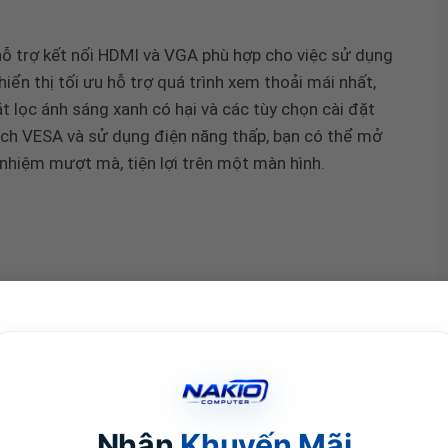
ỗ trợ kết nối HDMI và VGA phù hợp cho việc sử dụng
hiển thị tối ưu hỗ trợ quá trình xem thoải mái nhất,
t lọc ánh sáng xanh có hại và các tùy chọn cài đặt
ch VESA và sử dụng điện năng thấp, bạn có thể mở
 nhiệm mượt mà, tiện lợi trên một màn hình.
Nhận
Khuyến Mãi