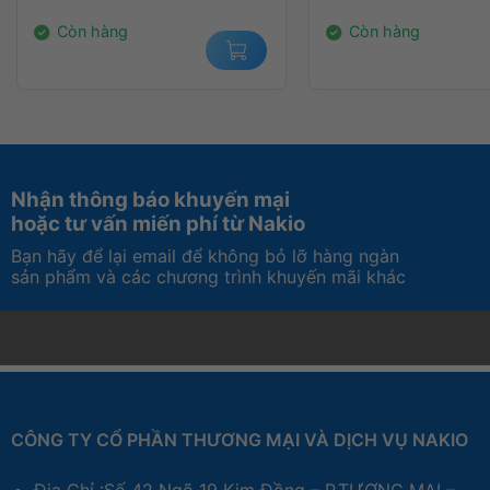
1.540.000₫.
3.200.000₫.
Còn hàng
Còn hàng
Nhận thông báo khuyến mại
hoặc tư vấn miến phí từ Nakio
Bạn hãy để lại email để không bỏ lỡ hàng ngàn
sản phẩm và các chương trình khuyến mãi khác
CÔNG TY CỔ PHẦN THƯƠNG MẠI VÀ DỊCH VỤ NAKIO
Địa Chỉ :Số 42 Ngõ 19 Kim Đồng – P.TƯƠNG MAI –