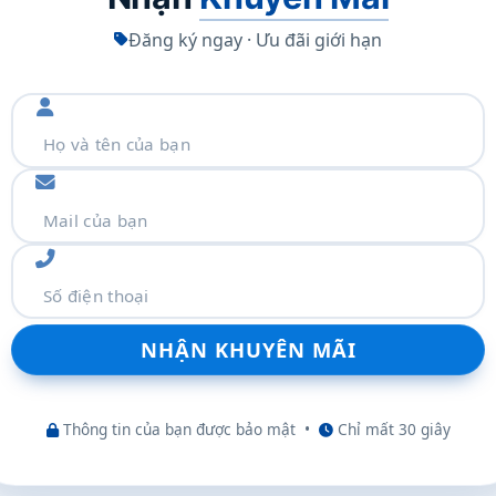
Đăng ký ngay · Ưu đãi giới hạn
m thêm
Thông tin của bạn được bảo mật
•
Chỉ mất 30 giây
à độ chính xác tuyệt vời nhất, bất kể bạn đang nhìn ở
 nhìn rộng lên tới 178 độ theo chiều dọc và chiều
ộ chính xác và tính đồng nhất của màu sắc thực sự từ