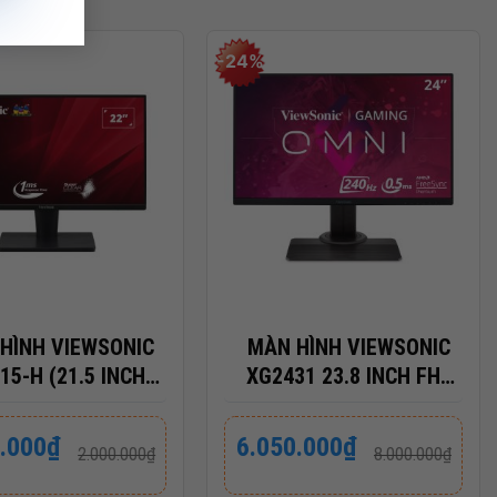
-24%
+
HÌNH VIEWSONIC
MÀN HÌNH VIEWSONIC
15-H (21.5 INCH/
XG2431 23.8 INCH FHD
 VA/ 100HZ/ 4MS)
IPS 240HZ) BẢO HÀNH
CHÍNH HÃNG 36 THÁNG
Giá
Giá
.000
₫
6.050.000
₫
2.000.000
₫
8.000.000
₫
gốc
hiện
là:
tại
00₫.
8.000.000₫.
là: