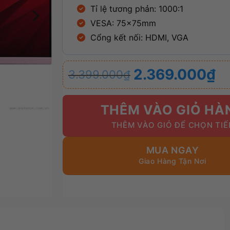
Tỉ lệ tương phản: 1000:1
VESA: 75x75mm
Cổng kết nối: HDMI, VGA
Giá
Giá
2.369.000
₫
3.399.000
₫
gốc
hiện
là:
tại
3.399.000₫.
là:
THÊM VÀO GIỎ HÀ
2.369.000₫.
MUA NGAY