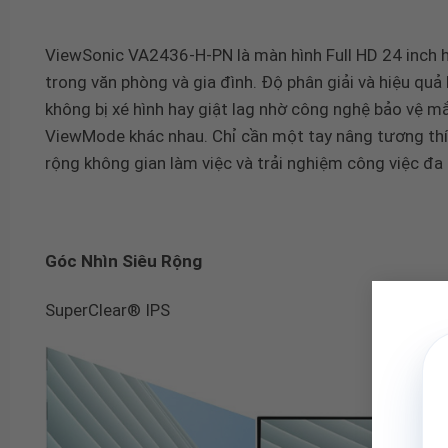
ViewSonic VA2436-H-PN là màn hình Full HD 24 inch h
trong văn phòng và gia đình. Độ phân giải và hiệu quả 
không bị xé hình hay giật lag nhờ công nghệ bảo vệ mắ
ViewMode khác nhau. Chỉ cần một tay nâng tương thí
rộng không gian làm việc và trải nghiệm công việc đa
Góc Nhìn Siêu Rộng
SuperClear® IPS