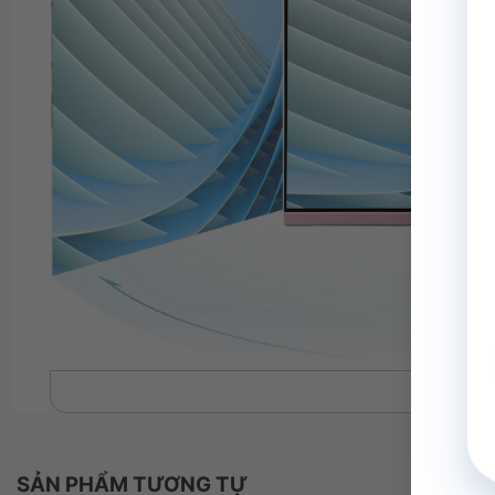
Xe
Hãy tận hưởng những màu sắc sống động với độ sáng v
góc độ nào. Tấm nền màn hình SuperClear® IPS có góc
SẢN PHẨM TƯƠNG TỰ
ngang, cung cấp chất lượng hình ảnh đồng nhất với đ