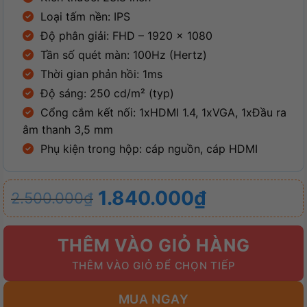
Loại tấm nền: IPS
Độ phân giải: FHD – 1920 x 1080
Tần số quét màn: 100Hz (Hertz)
Thời gian phản hồi: 1ms
Độ sáng: 250 cd/m² (typ)
Cổng cắm kết nối: 1xHDMI 1.4, 1xVGA, 1xĐầu ra
âm thanh 3,5 mm
Phụ kiện trong hộp: cáp nguồn, cáp HDMI
Giá
Giá
1.840.000
₫
2.500.000
₫
gốc
hiện
là:
tại
THÊM VÀO GIỎ HÀNG
2.500.000₫.
là:
1.840.000₫.
MUA NGAY