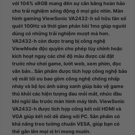
với 104% sRGB mang đến sự cân bằng hoàn hảo
cho trải nghiệm sống động ở mọi góc nhìn. Màn
hình gaming ViewSonic VA2432-h sở hữu tần số
quét 100Hz và thời gian phản hồi 1ms giúp người
dùng có những trải nghiệm mượt mà hơn.
VA2432-h còn được trang bị công nghệ
ViewMode độc quyền cho phép tùy chỉnh hoặc
kích hoạt ngay các chế độ màu được cài đặt
trước như chơi game, lướt web, xem phim, đọc
văn bản.. Sản phẩm được tích hợp công nghệ bảo
vệ mắt tối ưu bao gồm công nghệ chống nhấp
nháy và bộ lọc ánh sáng xanh giúp bảo vệ game
thủ khỏi các hiện tượng đau mỏi mắt, nhức đầu
khi ngồi lâu trước màn hình máy tính. ViewSonic
VA2432-h được tích hợp cổng kết nối HDMI và
VGA giúp kết nối dễ dàng với PC. Sản phẩm có
khả năng treo tường chuẩn VESA, giúp bạn có
thể gắn lên mọi vị trí mong muốn.