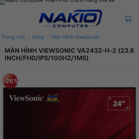
Bỏ
qua
nội
dung
Trang chủ
/
Shop
/
Màn Hình ViewSonic
MÀN HÌNH VIEWSONIC VA2432-H-2 (23.8
INCH/FHD/IPS/100HZ/1MS)
-26%