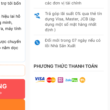
các đơn vị tài chính
trợ tới bốn
Trả góp lãi suất 0% qua thẻ tín
hiệu lai hỗ
dụng Visa, Master, JCB (áp
g minh,
dụng một số mặt hàng nhất
a, máy tính
định )
Đổi mới trong 07 ngày nếu có
được chuyển
lỗi Nhà Sản Xuất
ộ nằm dọc
PHƯƠNG THỨC THANH TOÁN
NG