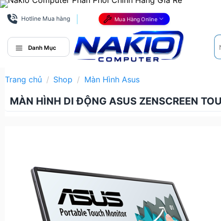
Bỏ
qua
Hotline Mua hàng
Mua Hàng Online
nội
Tì
dung
ki
Danh Mục
Trang chủ
/
Shop
/
Màn Hình Asus
MÀN HÌNH DI ĐỘNG ASUS ZENSCREEN TO