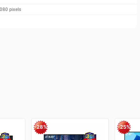
080 pixels
Thông tin của bạn được bảo mật
•
Chỉ mất 30 giây
-28%
-25%