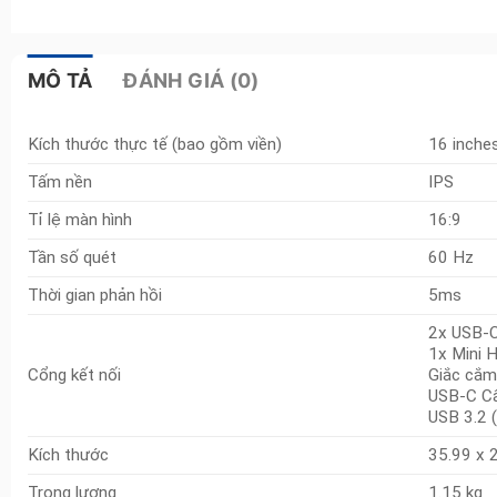
MÔ TẢ
ĐÁNH GIÁ (0)
Kích thước thực tế (bao gồm viền)
16 inche
Tấm nền
IPS
Tỉ lệ màn hình
16:9
Tần số quét
60 Hz
Thời gian phản hồi
5ms
2x USB-C
1x Mini 
Cổng kết nối
Giắc cắm
USB-C C
USB 3.2 (
Kích thước
35.99 x 
Trọng lượng
1.15 kg