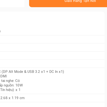
s
 (DP Alt Mode & USB 3.2 x1 + DC In x1)
HDMI
 tai nghe: Có
ấp nguồn: 10W
Tín hiệu): x 1
Nhận
Khuyến Mãi
22.68 x 1.19 cm
Đăng ký ngay · Ưu đãi giới hạn