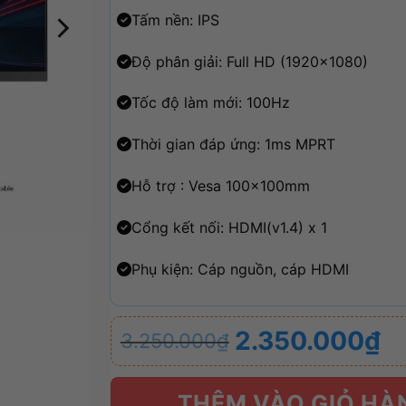
Tấm nền: IPS
Độ phân giải: Full HD (1920×1080)
Tốc độ làm mới: 100Hz
Thời gian đáp ứng: 1ms MPRT
Hỗ trợ : Vesa 100x100mm
Cổng kết nối: HDMI(v1.4) x 1
Phụ kiện: Cáp nguồn, cáp HDMI
Giá
Giá
2.350.000
₫
3.250.000
₫
gốc
hiện
là:
tại
3.250.000₫.
là:
THÊM VÀO GIỎ HÀ