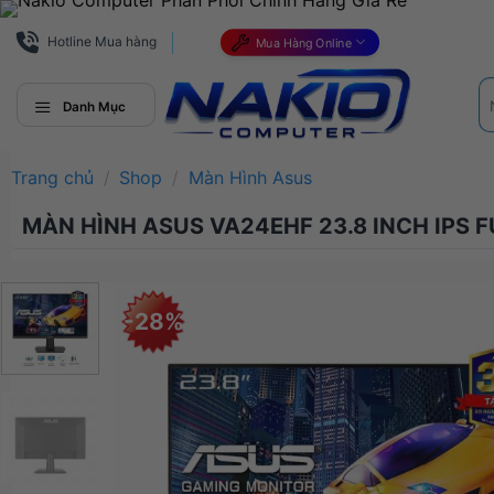
Bỏ
qua
Hotline Mua hàng
Mua Hàng Online
nội
Tì
dung
ki
Danh Mục
Trang chủ
/
Shop
/
Màn Hình Asus
MÀN HÌNH ASUS VA24EHF 23.8 INCH IPS 
-28%