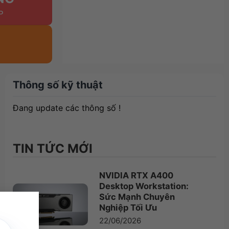
Thông số kỹ thuật
Đang update các thông số !
TIN TỨC MỚI
NVIDIA RTX A400
Desktop Workstation:
×
Sức Mạnh Chuyên
Nghiệp Tối Ưu
22/06/2026