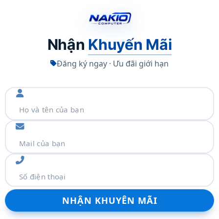
công nghệ ASUS Eye Care Plus
t mệt mỏi cho đôi mắt. Trang bị
ới các thế hệ trước. Tăng trải
Nhận
Khuyến Mãi
Đăng ký ngay · Ưu đãi giới hạn