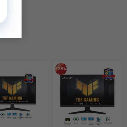
-25%
+