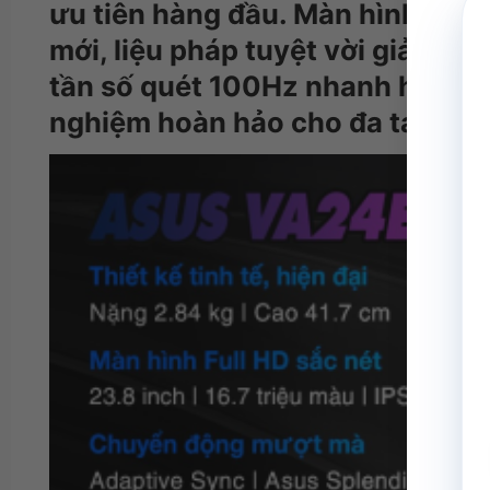
ưu tiên hàng đầu. Màn hình có 
mới, liệu pháp tuyệt vời giảm bớ
tần số quét 100Hz nhanh hơn so v
nghiệm hoàn hảo cho đa tác vụ