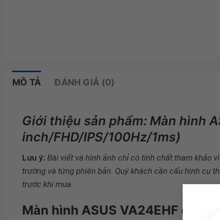
MÔ TẢ
ĐÁNH GIÁ (0)
Giới thiệu sản phẩm: Màn hình 
inch/FHD/IPS/100Hz/1ms)
Lưu ý:
Bài viết và hình ảnh chỉ có tính chất tham khảo v
trường và từng phiên bản. Quý khách cần cấu hình cụ th
trước khi mua.
Màn hình ASUS VA24EHF được thi