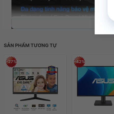
Xe
Thiết kế, kiểu dáng
SẢN PHẨM TƯƠNG TỰ
Màn hình Asus VA24EHF có trọng lượng tổng thể
2.8
chân đế được cấu thành từ nhựa nhưng vẫn tỏ rõ sự 
-27%
-42%
phép bạn di chuyển đến bất kỳ vị trí nào trên bàn làm
+
+