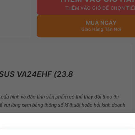
2.350.000₫.
MUA NGAY
ASUS VA24EHF (23.8
ì cấu hình và đặc tính sản phẩm có thể thay đổi theo thị
ể vui lòng xem bảng thông số kĩ thuật hoặc hỏi kinh doanh
ết kế với sức khỏe của bạn là