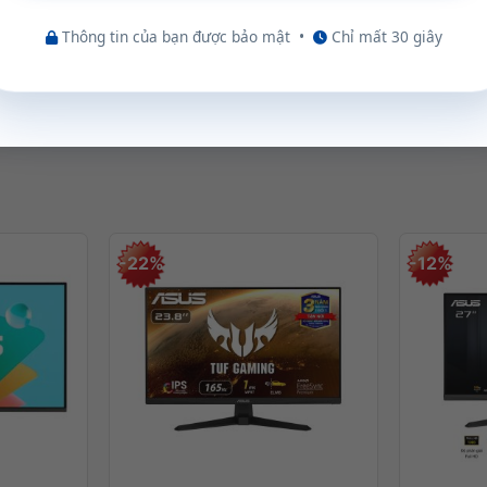
Thông tin của bạn được bảo mật
•
Chỉ mất 30 giây
m thêm
4 kg
cùng kích thước rộng
53.9 cm
, cao
41.7 cm
. Dù
cứng cáp thiết kế gọn nhẹ, mang đến sự di động cho
-22%
-12%
 việc hay bàn học một cách dễ dàng.
+
+