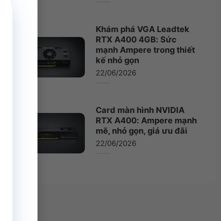
Khám phá VGA Leadtek
RTX A400 4GB: Sức
mạnh Ampere trong thiết
kế nhỏ gọn
22/06/2026
Card màn hình NVIDIA
RTX A400: Ampere mạnh
mẽ, nhỏ gọn, giá ưu đãi
22/06/2026