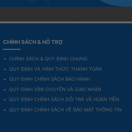
CHÍNH SÁCH & HỖ TRỢ
CHÍNH SÁCH & QUY ĐỊNH CHUNG
QUY ĐỊNH VÀ HÌNH THỨC THANH TOÁN
QUY ĐỊNH CHÍNH SÁCH BẢO HÀNH
QUY ĐỊNH VẬN CHUYỄN VÀ GIAO NHẬN
QUY ĐỊNH CHÍNH SÁCH ĐỔI TRẢ VÀ HOÀN TIỀN
QUY ĐỊNH CHÍNH SÁCH VỀ BẢO MẬT THÔNG TIN
 Full HD (1920 x 1080) sắc nét. Hỗ trợ 16.7 triệu màu