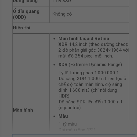
Dung lượng
1TB SSD
Ổ đĩa quang
Không có
(ODD)
Hiển thị
Màn hình Liquid Retina
XDR
14,2 inch (theo đường chéo);
2 độ phân giải gốc 3024×1964 với
mật độ 254 pixel mỗi inch.
XDR
(Extreme Dynamic Range)
Tỷ lệ tương phản 1.000.000:1
Độ sáng XDR: 1.000 nit liên tục ở
chế độ toàn màn hình, độ sáng
đỉnh 1.600 nit3 (chỉ nội dung
HDR)
Độ sáng SDR: lên đến 1.000 nit
(ngoài trời)
Màn hình
Màu
1 tỷ màu
Dải màu rộng (P3)
Công nghệ True Tone