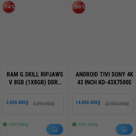
-14%
-36%
RAM G.SKILL RIPJAWS
ANDROID TIVI SONY 4K
V 8GB (1X8GB) DDR4
43 INCH KD-43X7500E
3200MHZ – F4-
3200C16S-8GVKB
Giá
Giá
Giá
Giá
2.650.000
₫
14.000.000
₫
3.099.000
₫
22.000.000
₫
gốc
hiện
gốc
hiện
là:
tại
là:
tại
3.099.000₫.
là:
22.000.000₫.
là:
2.650.000₫.
14.000.000₫.
Còn hàng
Còn hàng