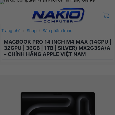
Bỏ
qua
nội
dung
Trang chủ
/
Shop
/
Sản phẩm khác
MACBOOK PRO 14 INCH M4 MAX (14CPU |
32GPU | 36GB | 1TB | SILVER) MX2G3SA/A
– CHÍNH HÃNG APPLE VIỆT NAM