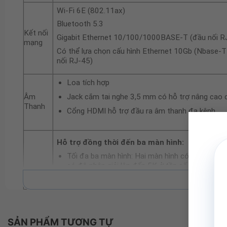
Wi‑Fi 6E (802.11ax)
Bluetooth 5.3
Kết nối
Gigabit Ethernet 10/100/1000BASE-T (đầu nối R
mạng
Có thể lựa chọn cấu hình Ethernet 10Gb (Nbase-T
nối RJ-45)
Loa tích hợp
Âm
Jack cắm tai nghe 3,5 mm có hỗ trợ nâng cao c
Thanh
Cổng HDMI hỗ trợ đầu ra âm thanh đa kênh
Hỗ trợ đồng thời đến ba màn hình:
Tối đa ba màn hình: Hai màn hình có độ phân g
có độ phân giải lên đến 5K ở tần số 60Hz qua
Xe
Tối đa hai màn hình: Một màn hình có độ phân
Hỗ trợ
hình có độ phân giải lên đến 8K ở tần số 60Hz
màn
hoặc HDMI
hình
Đầu ra video kỹ thuật số Thunderbolt 4
SẢN PHẨM TƯƠNG TỰ