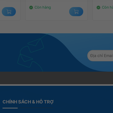
2.400.000₫.
14.000.
Còn hàng
Còn h
CHÍNH SÁCH & HỖ TRỢ