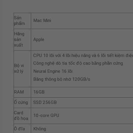
Sản
Mac Mini
phẩm
Hãng
sản
Apple
xuất
CPU 10 lõi với 4 lõi hiệu năng và 6 lõi tiết kiệm điệ
Công nghệ dò tia tốc độ cao bằng phần cứng
Bộ vi
xử lý
Neural Engine 16 lõi
Băng thông bộ nhớ 120GB/s
RAM
16GB
Ổ cứng
SSD 256GB
Card
10-core GPU
đồ họa
Ô đĩa
Không