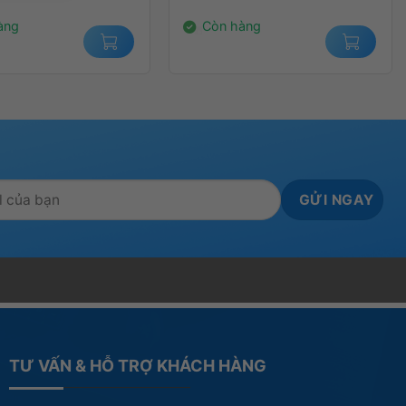
000₫.
2.400.000₫.
àng
Còn hàng
TƯ VẤN & HỖ TRỢ KHÁCH HÀNG