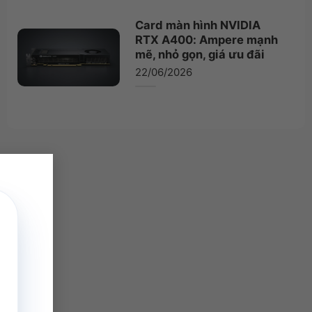
Card màn hình NVIDIA
RTX A400: Ampere mạnh
mẽ, nhỏ gọn, giá ưu đãi
22/06/2026
×