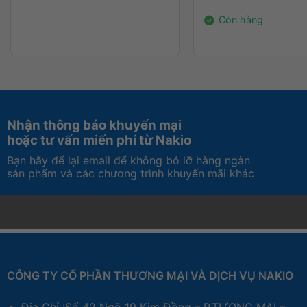
14.000.000₫.
Cao:
5,0 cm
Còn hàng
Kích
Rộng:
12,7 cm
thước
Dài:
12,7 cm
Cân
0,67 kg
nặng
Bảo
Nhận thông báo khuyến mại
12 tháng
hành
hoặc tư vấn miến phí từ Nakio
Bạn hãy để lại email để không bỏ lỡ hàng ngàn
sản phẩm và các chương trình khuyến mãi khác
CÔNG TY CỔ PHẦN THƯƠNG MẠI VÀ DỊCH VỤ NAKIO
Địa Chỉ :Số 42 Ngõ 19 Kim Đồng – P.TƯƠNG MAI –