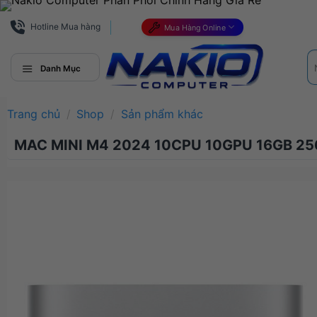
Bỏ
qua
Hotline Mua hàng
Mua Hàng Online
nội
Tì
dung
ki
Danh Mục
Trang chủ
/
Shop
/
Sản phẩm khác
MAC MINI M4 2024 10CPU 10GPU 16GB 2