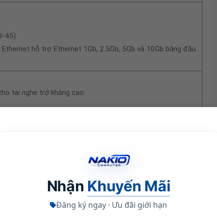
J-45)
 Ethernet hỗ trợ Ethernet 1Gb, 2.5Gb, 5Gb và 10Gb bằng đầu
ho tai nghe trở kháng cao
iải lên đến 6K ở tần số 60Hz qua Thunderbolt và một màn hình
 Thunderbolt hoặc có độ phân giải 4K ở tần số 60Hz qua HDMI
m thêm
 giải lên đến 5K ở tần số 60Hz qua Thunderbolt và một màn
 hoặc có độ phân giải 4K ở tần số 240Hz qua Thunderbolt
Nhận
Khuyến Mãi
Đăng ký ngay · Ưu đãi giới hạn