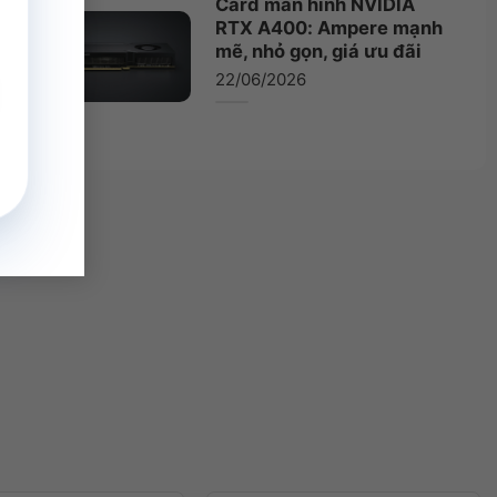
Card màn hình NVIDIA
RTX A400: Ampere mạnh
mẽ, nhỏ gọn, giá ưu đãi
22/06/2026