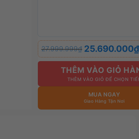
Giá
Giá
25.690.000
27.999.999
₫
gốc
hiện
là:
tại
27.999.999₫.
là:
THÊM VÀO GIỎ HÀ
25.690.000₫.
MUA NGAY