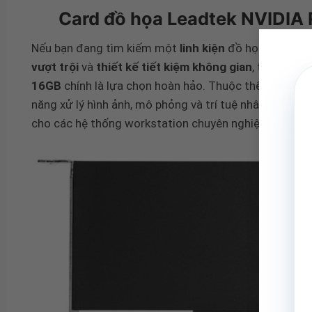
Card đồ họa Leadtek NVIDIA
Nếu bạn đang tìm kiếm một
linh kiện
đồ họa chuyên n
vượt trội
và
thiết kế tiết kiệm không gian
, thì
Card đ
16GB
chính là lựa chọn hoàn hảo. Thuộc thế hệ GPU
B
năng xử lý hình ảnh, mô phỏng và trí tuệ nhân tạo v
cho các hệ thống workstation chuyên nghiệp và ứng d