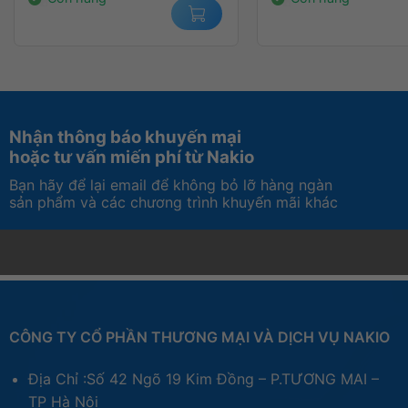
Nhận thông báo khuyến mại
hoặc tư vấn miến phí từ Nakio
Bạn hãy để lại email để không bỏ lỡ hàng ngàn
sản phẩm và các chương trình khuyến mãi khác
Hiệu suất đồ họa tối ưu với DirectX 12 và
Card đồ họa Leadtek RTX PRO 2000 Blackwell
hỗ t
với các phần mềm đồ họa và game engine hiện nay như
cạnh đó,
chuẩn giao tiếp PCI Express 5.0
mang lại tố
tối ưu hiệu năng giữa CPU và GPU, giảm thiểu độ trễ 
CÔNG TY CỔ PHẦN THƯƠNG MẠI VÀ DỊCH VỤ NAKIO
động ổn định và mạnh mẽ ngay cả trong các môi trườn
Địa Chỉ :Số 42 Ngõ 19 Kim Đồng – P.TƯƠNG MAI –
Hỗ trợ xuất hình đa màn hình chuyên ngh
TP Hà Nội