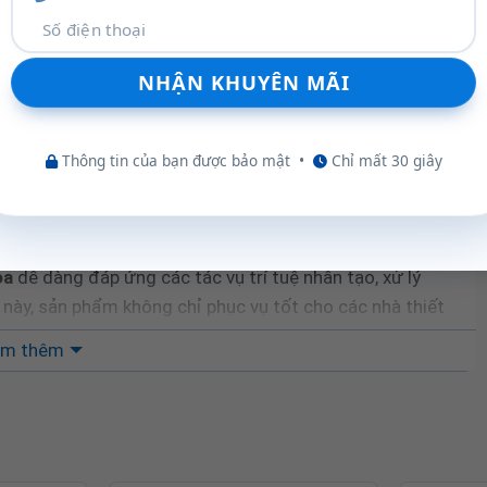
ệ mới đầy uy lực
Thông tin của bạn được bảo mật
•
Chỉ mất 30 giây
g bị nhân đồ họa
NVIDIA RTX PRO 2000 Blackwell
, sở
song khổng lồ, giúp tăng tốc độ tính toán trong các tác
iệu suất AI đạt 545 TOPS
cùng công nghệ
Tensor
ọa
dễ dàng đáp ứng các tác vụ trí tuệ nhân tạo, xử lý
này, sản phẩm không chỉ phục vụ tốt cho các nhà thiết
n cứu và phát triển ứng dụng AI.
m thêm
DR6
ộ nhớ 192-bit
, card đồ họa này mang đến
tốc độ
à độ ổn định tuyệt đối khi xử lý các tệp dung lượng lớn.