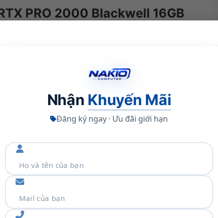
 RTX PRO 2000 Blackwell 16GB
ghiệp cân bằng giữa
hiệu năng mạnh mẽ
,
hiệu suất AI
ồ họa Leadtek NVIDIA RTX PRO 2000 Blackwell
lackwell
mới nhất của NVIDIA, sản phẩm mang đến khả
ượt xa những chuẩn mực thông thường, đáp ứng hoàn hảo
ụng AI hiện đại.
Nhận
Khuyến Mãi
Đăng ký ngay · Ưu đãi giới hạn