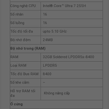
Công nghệ CPU
Intel® Core™ Ultra 7 255H
Số nhân
16
Số luồng
16
Tốc độ tối đa
upto 5.10 GHz
Bộ nhớ đệm
24MB
Bộ nhớ trong (RAM)
RAM
32GB Soldered LPDDR5x-8400
Loại RAM
LPDDR5
Tốc độ Bus RAM
8400
Số khe cắm
–
Hỗ trợ RAM tối
Không nâng cấp
đa
Ổ cứng