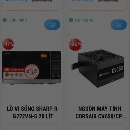
2.900.000
₫
2.900.000
₫
gốc
hiện
gốc
hiện
là:
tại
là:
tại
2.900.000₫.
là:
2.900.000₫.
là:
2.400.000₫.
2.400.000₫.
Còn hàng
Còn hàng
-17%
-36%
LÒ VI SÓNG SHARP R-
NGUỒN MÁY TÍNH
G272VN-S 20 LÍT
CORSAIR CV650/CP-
9020236-NA