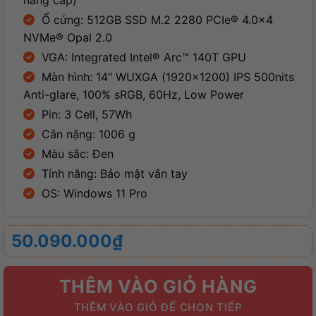
nâng cấp)
Ổ cứng: 512GB SSD M.2 2280 PCIe® 4.0×4
NVMe® Opal 2.0
VGA: Integrated Intel® Arc™ 140T GPU
Màn hình: 14″ WUXGA (1920×1200) IPS 500nits
Anti-glare, 100% sRGB, 60Hz, Low Power
Pin: 3 Cell, 57Wh
Cân nặng: 1006 g
Màu sắc: Đen
Tính năng: Bảo mật vân tay
OS: Windows 11 Pro
50.090.000
₫
THÊM VÀO GIỎ HÀNG