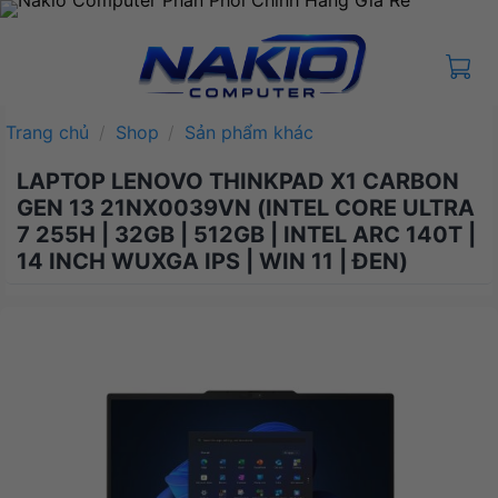
Bỏ
qua
nội
dung
Trang chủ
/
Shop
/
Sản phẩm khác
LAPTOP LENOVO THINKPAD X1 CARBON
GEN 13 21NX0039VN (INTEL CORE ULTRA
7 255H | 32GB | 512GB | INTEL ARC 140T |
14 INCH WUXGA IPS | WIN 11 | ĐEN)