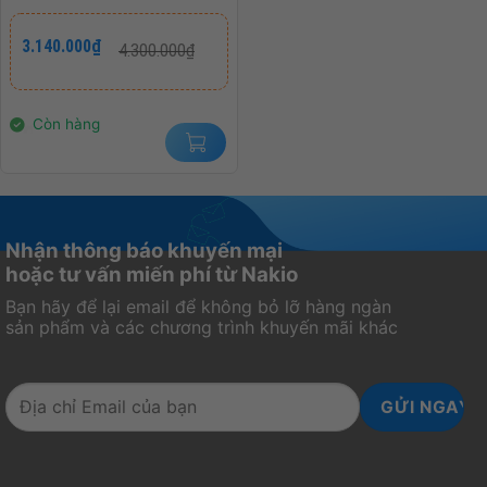
(24.5 INCH – IPS – FHD
– 180HZ – 0.5MS) BẢO
Giá
Giá
3.140.000
₫
4.300.000
₫
gốc
hiện
HÀNH CHÍNH HÃNG 36
là:
tại
THÁNG
4.300.000₫.
là:
3.140.000₫.
Còn hàng
Nhận thông báo khuyến mại
hoặc tư vấn miến phí từ Nakio
Bạn hãy để lại email để không bỏ lỡ hàng ngàn
sản phẩm và các chương trình khuyến mãi khác