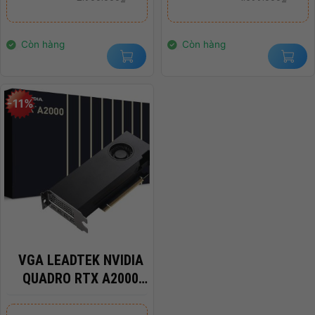
3200MHZ
là:
tại
là:
tại
2.900.000₫.
là:
4.699.000₫.
là:
2.400.000₫.
3.750.000₫.
Còn hàng
Còn hàng
-11%
VGA LEADTEK NVIDIA
QUADRO RTX A2000
6GB DDR6