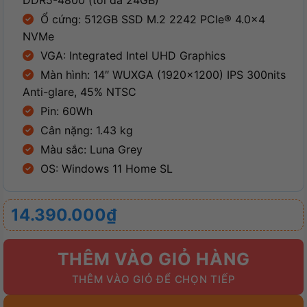
DDR5-4800 (tối đa 24GB)
Ổ cứng: 512GB SSD M.2 2242 PCIe® 4.0×4
NVMe
VGA: Integrated Intel UHD Graphics
Màn hình: 14″ WUXGA (1920×1200) IPS 300nits
Anti-glare, 45% NTSC
Pin: 60Wh
Cân nặng: 1.43 kg
Màu sắc: Luna Grey
OS: Windows 11 Home SL
14.390.000
₫
THÊM VÀO GIỎ HÀNG