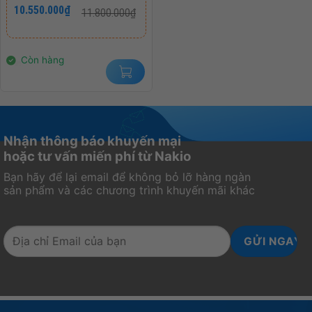
Giá
Giá
10.550.000
₫
11.800.000
₫
gốc
hiện
là:
tại
11.800.000₫.
là:
10.550.000₫.
Còn hàng
Nhận thông báo khuyến mại
hoặc tư vấn miến phí từ Nakio
Bạn hãy để lại email để không bỏ lỡ hàng ngàn
sản phẩm và các chương trình khuyến mãi khác