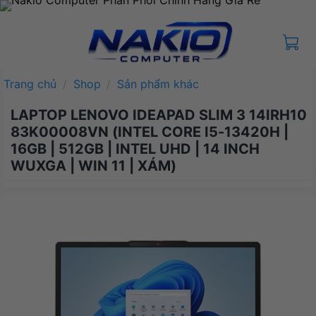
Bỏ
qua
nội
dung
Trang chủ
/
Shop
/
Sản phẩm khác
LAPTOP LENOVO IDEAPAD SLIM 3 14IRH10
83K00008VN (INTEL CORE I5-13420H |
16GB | 512GB | INTEL UHD | 14 INCH
WUXGA | WIN 11 | XÁM)