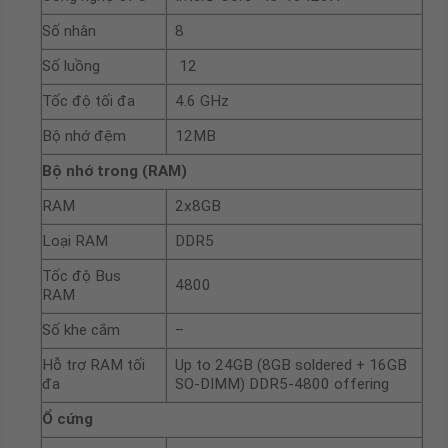
Số nhân
8
Số luồng
12
Tốc độ tối đa
4.6 GHz
Bộ nhớ đệm
12MB
Bộ nhớ trong (RAM)
RAM
2x8GB
Loại RAM
DDR5
Tốc độ Bus
4800
RAM
Số khe cắm
–
Hỗ trợ RAM tối
Up to 24GB (8GB soldered + 16GB
đa
SO-DIMM) DDR5-4800 offering
Ổ cứng