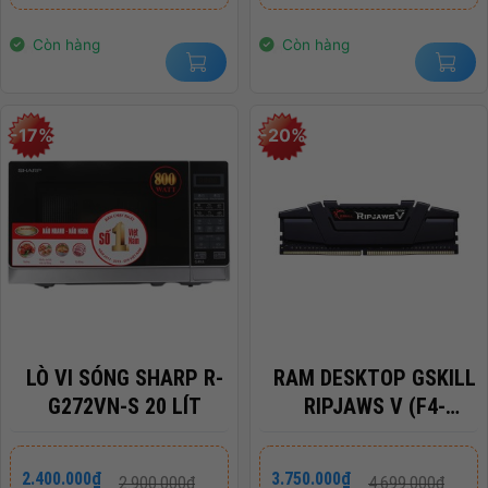
2.900.000₫.
là:
2.900.000₫.
là:
2.400.000₫.
2.400.000₫.
Còn hàng
Còn hàng
-17%
-20%
LÒ VI SÓNG SHARP R-
RAM DESKTOP GSKILL
G272VN-S 20 LÍT
RIPJAWS V (F4-
3200C16S-16GVK)
16GB (1X16GB) DDR4
Giá
Giá
Giá
Giá
2.400.000
₫
3.750.000
₫
2.900.000
₫
4.699.000
₫
gốc
hiện
gốc
hiện