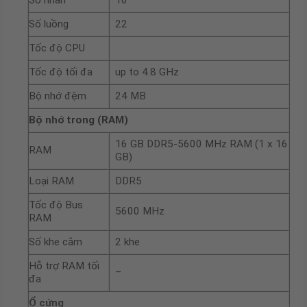
Số luồng
22
Tốc độ CPU
Tốc độ tối đa
up to 4.8 GHz
Bộ nhớ đệm
24 MB
Bộ nhớ trong (RAM)
16 GB DDR5-5600 MHz RAM (1 x 16
RAM
GB)
Loại RAM
DDR5
Tốc độ Bus
5600 MHz
RAM
Số khe cắm
2 khe
Hỗ trợ RAM tối
–
đa
Ổ cứng