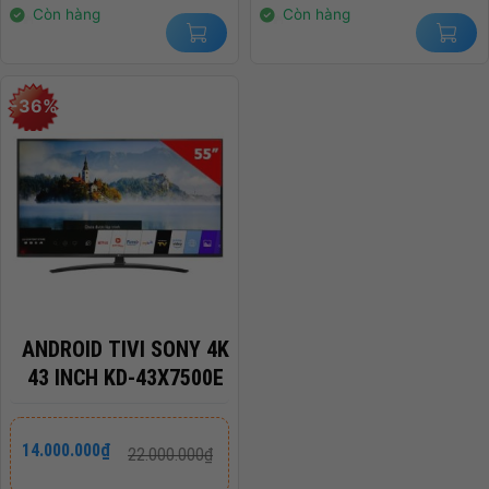
14.000.000₫.
2.400.000₫.
Còn hàng
Còn hàng
-36%
ANDROID TIVI SONY 4K
43 INCH KD-43X7500E
Giá
Giá
14.000.000
₫
22.000.000
₫
gốc
hiện
là:
tại