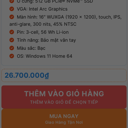
Ổ cứng: 512 GB PCIe® NVMe™ SSD
VGA: Intel Arc Graphics
Màn hình: 16″ WUXGA (1920 x 1200), touch, IPS,
anti-glare, 300 nits, 45% NTSC
Pin: 3-cell, 56 Wh Li-ion
Tính năng: Bảo mật vân tay
Màu sắc: Bạc
OS: Windows 11 Home 64
26.700.000
₫
THÊM VÀO GIỎ HÀNG
MUA NGAY