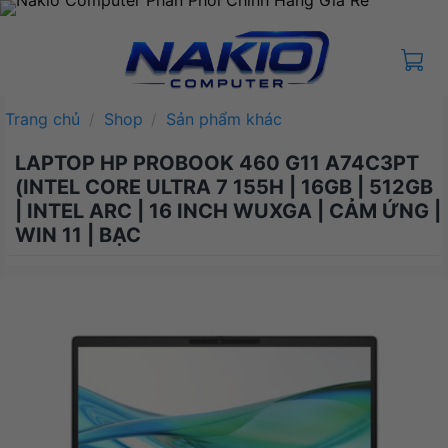
Bỏ
qua
nội
dung
Trang chủ
/
Shop
/
Sản phẩm khác
LAPTOP HP PROBOOK 460 G11 A74C3PT
(INTEL CORE ULTRA 7 155H | 16GB | 512GB
| INTEL ARC | 16 INCH WUXGA | CẢM ỨNG |
WIN 11 | BẠC