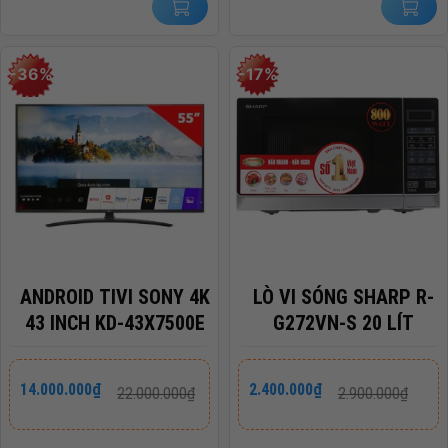
-36%
-17%
ANDROID TIVI SONY 4K
LÒ VI SÓNG SHARP R-
43 INCH KD-43X7500E
G272VN-S 20 LÍT
Giá
Giá
Giá
Giá
14.000.000
₫
2.400.000
₫
22.000.000
₫
2.900.000
₫
gốc
hiện
gốc
hiện
là:
tại
là:
tại
22.000.000₫.
là:
2.900.000₫.
là: