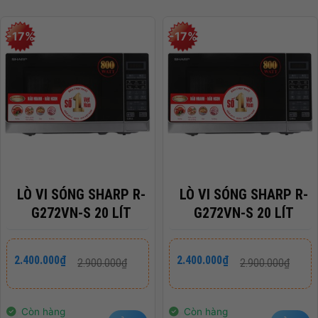
Cao)
Trọng Lượng
-17%
-17%
Màu sắc
Bạc
Xuất Xứ
Trung Quốc
LÒ VI SÓNG SHARP R-
LÒ VI SÓNG SHARP R-
G272VN-S 20 LÍT
G272VN-S 20 LÍT
Giá
Giá
Giá
Giá
2.400.000
₫
2.400.000
₫
2.900.000
₫
2.900.000
₫
gốc
hiện
gốc
hiện
là:
tại
là:
tại
2.900.000₫.
là:
2.900.000₫.
là:
2.400.000₫.
2.400.000₫.
Còn hàng
Còn hàng