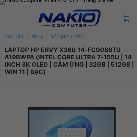
Bỏ
qua
nội
dung
Trang chủ
/
Shop
/
Sản phẩm khác
LAPTOP HP ENVY X360 14-FC0086TU
A19BWPA (INTEL CORE ULTRA 7-155U | 14
INCH 3K OLED | CẢM ỨNG | 32GB | 512GB |
WIN 11 | BẠC)