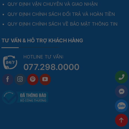
QUY ĐỊNH VẬN CHUYỄN VÀ GIAO NHẬN
QUY ĐỊNH CHÍNH SÁCH ĐỔI TRẢ VÀ HOÀN TIỀN
QUY ĐỊNH CHÍNH SÁCH VỀ BẢO MẬT THÔNG TIN
TƯ VẤN & HỖ TRỢ KHÁCH HÀNG
HOTLINE TƯ VẤN:
077.298.0000