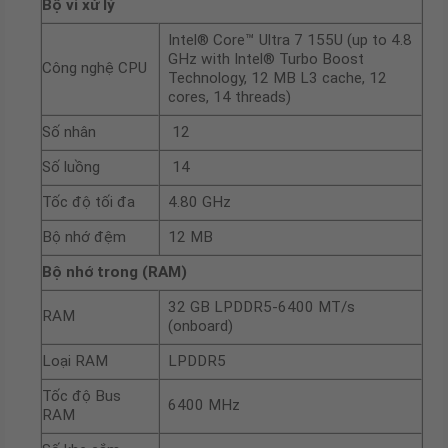
Bộ vi xử lý
Intel® Core™ Ultra 7 155U (up to 4.8
GHz with Intel® Turbo Boost
Công nghệ CPU
Technology, 12 MB L3 cache, 12
cores, 14 threads)
Số nhân
12
Số luồng
14
Tốc độ tối đa
4.80 GHz
Bộ nhớ đệm
12 MB
Bộ nhớ trong (RAM)
32 GB LPDDR5-6400 MT/s
RAM
(onboard)
Loại RAM
LPDDR5
Tốc độ Bus
6400 MHz
RAM