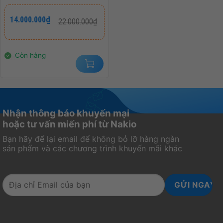
Giá
Giá
14.000.000
₫
22.000.000
₫
gốc
hiện
là:
tại
22.000.000₫.
là:
14.000.000₫.
Còn hàng
Nhận thông báo khuyến mại
hoặc tư vấn miến phí từ Nakio
Bạn hãy để lại email để không bỏ lỡ hàng ngàn
sản phẩm và các chương trình khuyến mãi khác