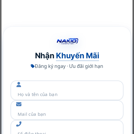
Tần số quét
120Hz
OLED, multitouch-enabled, 48-120
Hz, 0.2 ms response time, UWVA,
Công nghệ màn
edge-to-edge glass, micro-edge,
hình
Corning® Gorilla® Glass NBT™, Low
Blue Light, SDR 400 nits, HDR 500
NVIDIA RTX A400 Desktop Workstation: Sức Mạnh Chuyên
nits, 100% DCI-P3
Nghiệp Tối Ưu
22/06/2026
Nhận
Khuyến Mãi
Đồ Họa (VGA)
Card màn hình
Intel® Graphics
Đăng ký ngay · Ưu đãi giới hạn
Kết nối (Network)
Wireless
Intel® Wi-Fi 6E AX211 (2×2)
LAN
–
Bluetooth
Bluetooth® 5.3
Bàn phím , Chuột
Full-size, backlit, darker atmospheric
Kiểu bàn phím
blue opaque keyboard