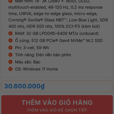
Màn hình: 14″ 3K (2880 x 1800), OLED,
multitouch-enabled, 48-120 Hz, 0.2 ms response
time, UWVA, edge-to-edge glass, micro-edge,
Corning® Gorilla® Glass NBT™, Low Blue Light, SDR
400 nits, HDR 500 nits, 100% DCI-P3 (kèm bút)
RAM: 32 GB LPDDR5-6400 MT/s (onboard)
Ổ cứng: 512 GB PCIe® Gen4 NVMe™ M.2 SSD
Pin: 3-cell, 59 Wh
Tính năng: Đèn nền bàn phím
Màu sắc: Bạc
OS: Windows 11 Home
30.600.000
₫
THÊM VÀO GIỎ HÀNG