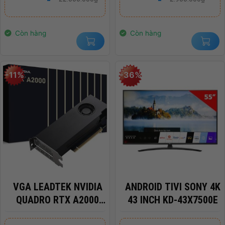
là:
tại
là:
tại
22.000.000₫.
là:
2.900.000₫.
là:
14.000.000₫.
2.400.000₫.
Còn hàng
Còn hàng
-11%
-36%
VGA LEADTEK NVIDIA
ANDROID TIVI SONY 4K
QUADRO RTX A2000
43 INCH KD-43X7500E
6GB DDR6