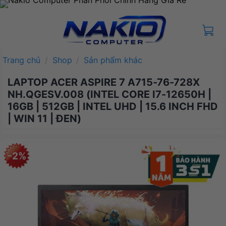
Bỏ
qua
nội
dung
Trang chủ
/
Shop
/
Sản phẩm khác
LAPTOP ACER ASPIRE 7 A715-76-728X
NH.QGESV.008 (INTEL CORE I7-12650H |
16GB | 512GB | INTEL UHD | 15.6 INCH FHD
| WIN 11 | ĐEN)
-2%