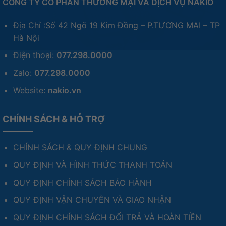
CÔNG TY CỔ PHẦN THƯƠNG MẠI VÀ DỊCH VỤ NAKIO
Địa Chỉ :Số 42 Ngõ 19 Kim Đồng – P.TƯƠNG MAI – TP
Hà Nội
Điện thoại:
077.298.0000
Zalo:
077.298.0000
Website:
nakio.vn
CHÍNH SÁCH & HỖ TRỢ
CHÍNH SÁCH & QUY ĐỊNH CHUNG
QUY ĐỊNH VÀ HÌNH THỨC THANH TOÁN
QUY ĐỊNH CHÍNH SÁCH BẢO HÀNH
QUY ĐỊNH VẬN CHUYỄN VÀ GIAO NHẬN
QUY ĐỊNH CHÍNH SÁCH ĐỔI TRẢ VÀ HOÀN TIỀN