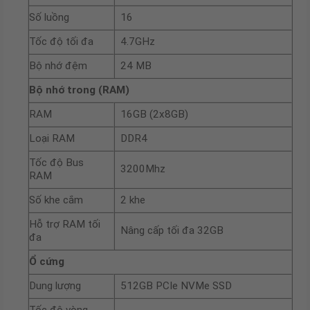
Số luồng
16
Tốc độ tối đa
4.7GHz
Bộ nhớ đệm
24 MB
Bộ nhớ trong (RAM)
RAM
16GB (2x8GB)
Loại RAM
DDR4
Tốc độ Bus
3200Mhz
RAM
Số khe cắm
2 khe
Hỗ trợ RAM tối
Nâng cấp tối đa 32GB
đa
Ổ cứng
Dung lượng
512GB PCIe NVMe SSD
Tốc độ vòng