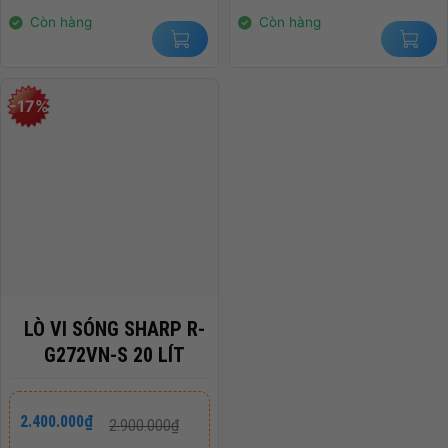
2.400.000₫.
2.650.000₫.
Còn hàng
Còn hàng
-17%
LÒ VI SÓNG SHARP R-
G272VN-S 20 LÍT
Giá
Giá
2.400.000
₫
2.900.000
₫
gốc
hiện
là:
tại