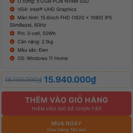
Ổ cứng: 512GB PCIe NVMe SSD
VGA: Intel® UHD Graphics
Màn hình: 15.6inch FHD (1920 x 1080) IPS
SlimBezel, 60Hz
Pin: 3-cell, 50Wh
Cân nặng: 2.1kg
Màu sắc: Đen
OS: Windows 11 Home
Giá
Giá
15.940.000
₫
16.190.000
₫
gốc
hiện
là:
tại
THÊM VÀO GIỎ HÀNG
16.190.000₫.
là:
15.940.000₫.
MUA NGAY