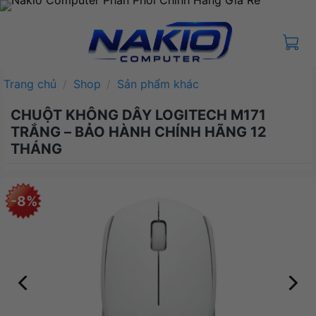
Bỏ
qua
nội
dung
Trang chủ
/
Shop
/
Sản phẩm khác
CHUỘT KHÔNG DÂY LOGITECH M171
TRẮNG – BẢO HÀNH CHÍNH HÃNG 12
THÁNG
-8%