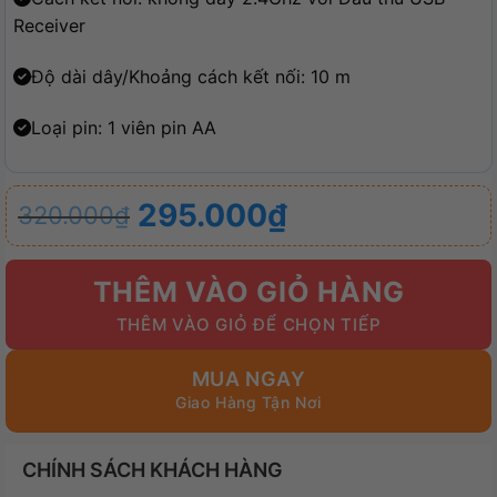
Receiver
Độ dài dây/Khoảng cách kết nối: 10 m
Loại pin: 1 viên pin AA
Giá
Giá
295.000
₫
320.000
₫
gốc
hiện
là:
tại
THÊM VÀO GIỎ HÀNG
320.000₫.
là:
295.000₫.
MUA NGAY
CHÍNH SÁCH KHÁCH HÀNG