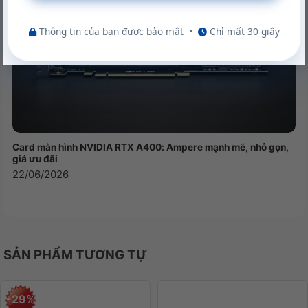
Logitech M171
nhỏ nhắn phù hợp với nhiều Form
Thông tin của bạn được bảo mật
•
Chỉ mất 30 giây
tay, đặc biệt với thiết kế đối xứng mẫu chuột này
có thể sử dụng cho cả người thuận tay trái và
người dùng thuận tay phải.
Card màn hình NVIDIA RTX A400: Ampere mạnh mẽ, nhỏ gọn,
giá ưu đãi
22/06/2026
SẢN PHẨM TƯƠNG TỰ
Cảm biến quang học cao cấp
-29%
Không chỉ nổi tiếng với những dòng chuột Gaming