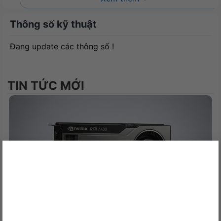
Thông số kỹ thuật
Đang update các thông số !
TIN TỨC MỚI
Tương thích mọi thiết bị
×
Logitech M171
tương thích với Windows, macOS,
Chrome OS và Linux cho phép bạn kết nối với mọi
thiết bị bạn muốn và hoạt động ngay lập tức khi
bạn cắm đầu thu USB.
NVIDIA RTX A400 Desktop Workstation: Sức Mạnh Chuyên