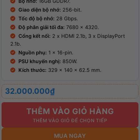
Bộ nhớ:
16GB GDDR7.
Giao diện bộ nhớ:
256-bit.
Tốc độ bộ nhớ:
28 Gbps.
Độ phân giải tối đa:
7680 x 4320.
Cổng kết nối:
2 x HDMI 2.1b, 3 x DisplayPort
2.1b.
Nguồn phụ:
1 x 16-pin.
PSU khuyến nghị:
850W.
Kích thước:
329 x 140 x 62.5 mm.
32.000.000
₫
THÊM VÀO GIỎ HÀNG
MUA NGAY