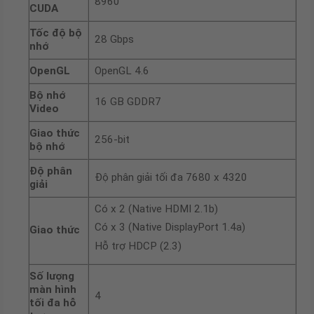
8960
CUDA
Tốc độ bộ
28 Gbps
nhớ
OpenGL
OpenGL 4.6
Bộ nhớ
16 GB GDDR7
Video
Giao thức
256-bit
bộ nhớ
Độ phân
Độ phân giải tối đa 7680 x 4320
giải
Có x 2 (Native HDMI 2.1b)
Có x 3 (Native DisplayPort 1.4a)
Giao thức
Hỗ trợ HDCP (2.3)
Số lượng
màn hình
4
tối đa hỗ