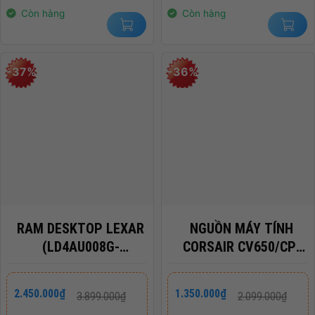
3.140.000₫.
2.650.000₫.
Còn hàng
Còn hàng
-37%
-36%
RAM DESKTOP LEXAR
NGUỒN MÁY TÍNH
(LD4AU008G-
CORSAIR CV650/CP-
B3200GSST) 8GB
9020236-NA
(1X8GB) DDR4
Giá
Giá
Giá
Giá
2.450.000
₫
1.350.000
₫
3.899.000
₫
2.099.000
₫
gốc
hiện
gốc
hiện
3200MHZ
là:
tại
là:
tại