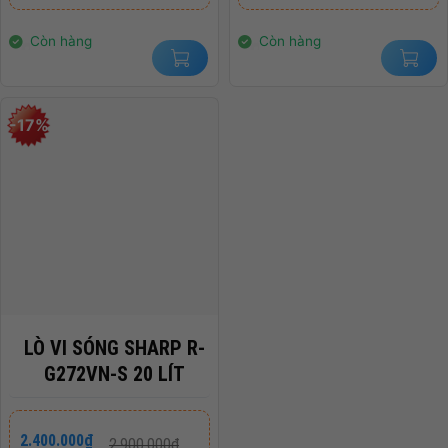
3.899.000₫.
là:
2.099.000₫.
là:
2.450.000₫.
1.350.000₫.
Còn hàng
Còn hàng
-17%
LÒ VI SÓNG SHARP R-
G272VN-S 20 LÍT
Giá
Giá
2.400.000
₫
2.900.000
₫
gốc
hiện