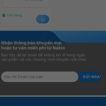
là:
tại
2.900.000₫.
là:
2.400.000₫.
Còn hàng
Nhận thông báo khuyến mại
hoặc tư vấn miến phí từ Nakio
Bạn hãy để lại email để không bỏ lỡ hàng ngàn
sản phẩm và các chương trình khuyến mãi khác