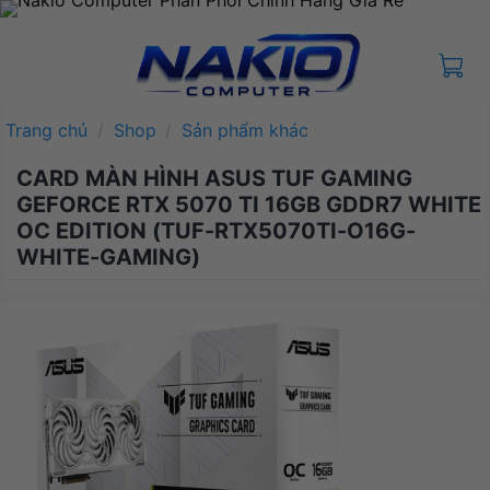
Bỏ
qua
nội
dung
Trang chủ
/
Shop
/
Sản phẩm khác
CARD MÀN HÌNH ASUS TUF GAMING
GEFORCE RTX 5070 TI 16GB GDDR7 WHITE
OC EDITION (TUF-RTX5070TI-O16G-
WHITE-GAMING)