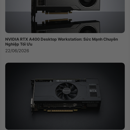
NVIDIA RTX A400 Desktop Workstation: Sức Mạnh Chuyên
Nghiệp Tối Ưu
22/06/2026
Kích thước tối giản phù hợp với mọi
không gian
Siêu nhỏ—kích thước chỉ 2,5 lít và có cùng I/O như
một hệ thống máy tính để bàn có kích thước gấp
10 lần. Thiết kế buồng hơi và ống dẫn nhiệt cho
phép hệ thống chạy mát và êm ái trong suốt khối
lượng công việc. Chỉ với W x D x H 180 x 270 x
50mm, máy có thể đặt gọn trong mọi không gian