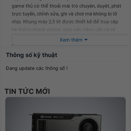
game thủ có thể thoải mái trò chuyện, duyệt, phát
trực tuyến, chỉnh sửa, ghi và chơi mà không bị lỡ
nhịp. Khung máy 2,5 lít được thiết kế để truy cập
hệ thống nhanh chóng, giúp việc nâng cấp và vệ
sinh nhanh chóng và dễ dàng. ROG NUC là lựa chọn
Xem thêm
tối ưu cho các game thủ đang tìm kiếm hiệu năng
vượt trội và tính linh hoạt trong một kiểu dáng nhỏ
Thông số kỹ thuật
gọn.
Đang update các thông số !
TIN TỨC MỚI