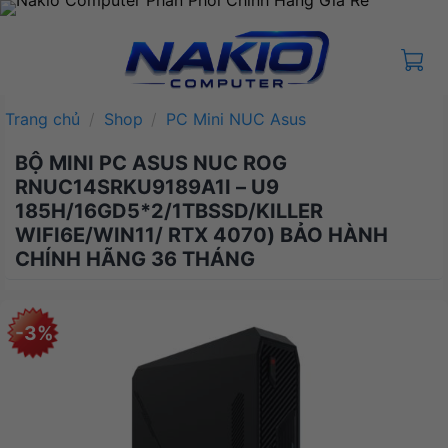
Bỏ
qua
nội
dung
Trang chủ
/
Shop
/
PC Mini NUC Asus
BỘ MINI PC ASUS NUC ROG
RNUC14SRKU9189A1I – U9
185H/16GD5*2/1TBSSD/KILLER
WIFI6E/WIN11/ RTX 4070) BẢO HÀNH
CHÍNH HÃNG 36 THÁNG
-3%