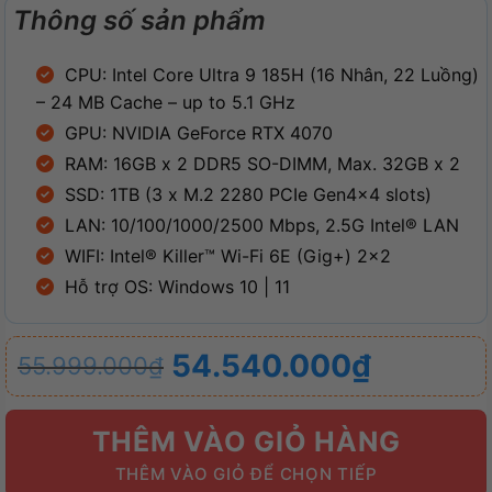
Thông số sản phẩm
CPU: Intel Core Ultra 9 185H (16 Nhân, 22 Luồng)
– 24 MB Cache – up to 5.1 GHz
GPU: NVIDIA GeForce RTX 4070
RAM: 16GB x 2 DDR5 SO-DIMM, Max. 32GB x 2
SSD: 1TB (3 x M.2 2280 PCIe Gen4x4 slots)
LAN: 10/100/1000/2500 Mbps, 2.5G Intel® LAN
WIFI: Intel® Killer™ Wi-Fi 6E (Gig+) 2×2
Hỗ trợ OS: Windows 10 | 11
Giá
Giá
54.540.000
₫
55.999.000
₫
gốc
hiện
là:
tại
THÊM VÀO GIỎ HÀNG
55.999.000₫.
là:
54.540.000₫.