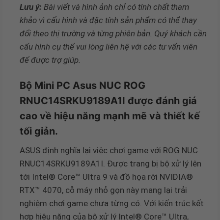
Lưu ý:
Bài viết và hình ảnh chỉ có tính chất tham
khảo vì cấu hình và đặc tính sản phẩm có thể thay
đổi theo thị trường và từng phiên bản. Quý khách cần
cấu hình cụ thể vui lòng liên hệ với các tư vấn viên
để được trợ giúp.
Bộ Mini PC Asus NUC ROG
RNUC14SRKU9189A1I được đánh giá
cao về hiệu năng mạnh mẽ và thiết kế
tối giản.
ASUS định nghĩa lại việc chơi game với ROG NUC
RNUC14SRKU9189A1I. Được trang bị bộ xử lý lên
tới Intel® Core™ Ultra 9 và đồ họa rời NVIDIA®
RTX™ 4070, cỗ máy nhỏ gọn này mang lại trải
nghiệm chơi game chưa từng có. Với kiến ​​trúc kết
hợp hiệu năng của bộ xử lý Intel® Core™ Ultra,