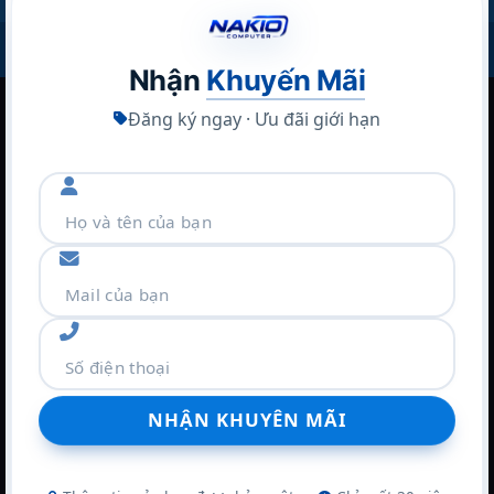
Copyright 2026 ©
Nakio
Nhận
Khuyến Mãi
Đăng ký ngay · Ưu đãi giới hạn
Tản nhiệt đời mới
Hệ thống tản nhiệt “Pure Blood” của ASUS ROG
NUC là một giải pháp làm mát hiệu quả và thông
minh, được thiết kế để đối phó với nhiệt độ cao
trong khi vẫn duy trì hiệu suất ổn định. Ống đồng
tản nhiệt bao phủ toàn bộ các thành phần tỏa nhiệt
chính như CPU, GPU, VRM và VRAM, giúp tăng sự
ổn định của hệ thống. Các cánh quạt mới được
làm từ nhựa tinh thể chịu nhiệt, kháng hóa chất và