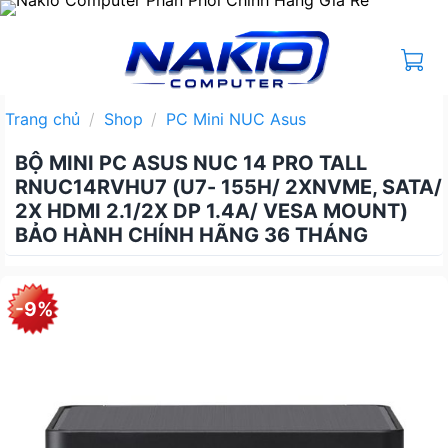
Bỏ
qua
nội
dung
Trang chủ
/
Shop
/
PC Mini NUC Asus
BỘ MINI PC ASUS NUC 14 PRO TALL
RNUC14RVHU7 (U7- 155H/ 2XNVME, SATA/
2X HDMI 2.1/2X DP 1.4A/ VESA MOUNT)
BẢO HÀNH CHÍNH HÃNG 36 THÁNG
-9%