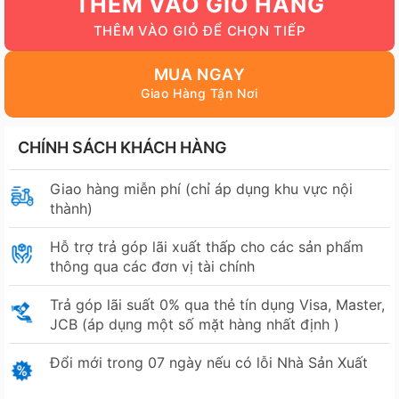
THÊM VÀO GIỎ HÀNG
15.499.000₫.
là:
14.040.000₫.
MUA NGAY
CHÍNH SÁCH KHÁCH HÀNG
Giao hàng miễn phí (chỉ áp dụng khu vực nội
thành)
Hỗ trợ trả góp lãi xuất thấp cho các sản phẩm
thông qua các đơn vị tài chính
Trả góp lãi suất 0% qua thẻ tín dụng Visa, Master,
JCB (áp dụng một số mặt hàng nhất định )
Đổi mới trong 07 ngày nếu có lỗi Nhà Sản Xuất