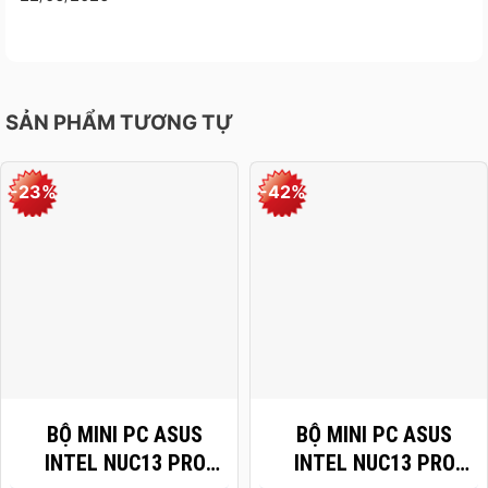
SẢN PHẨM TƯƠNG TỰ
-23%
-42%
Thông số sản phẩm
BỘ MINI PC ASUS
BỘ MINI PC ASUS
INTEL NUC13 PRO
INTEL NUC13 PRO
Part No
90AR0071-M003E0