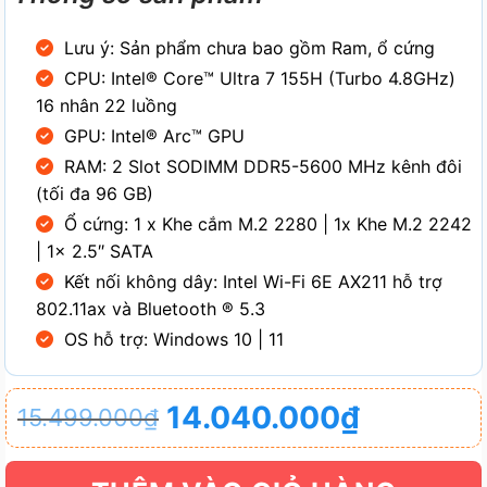
Lưu ý: Sản phẩm chưa bao gồm Ram, ổ cứng
CPU: Intel® Core™ Ultra 7 155H (Turbo 4.8GHz)
16 nhân 22 luồng
GPU: Intel® Arc™ GPU
RAM: 2 Slot SODIMM DDR5-5600 MHz kênh đôi
(tối đa 96 GB)
Ổ cứng: 1 x Khe cắm M.2 2280 | 1x Khe M.2 2242
| 1x 2.5″ SATA
Kết nối không dây: Intel Wi-Fi 6E AX211 hỗ trợ
802.11ax và Bluetooth ® 5.3
OS hỗ trợ: Windows 10 | 11
Giá
Giá
14.040.000
₫
15.499.000
₫
gốc
hiện
là:
tại