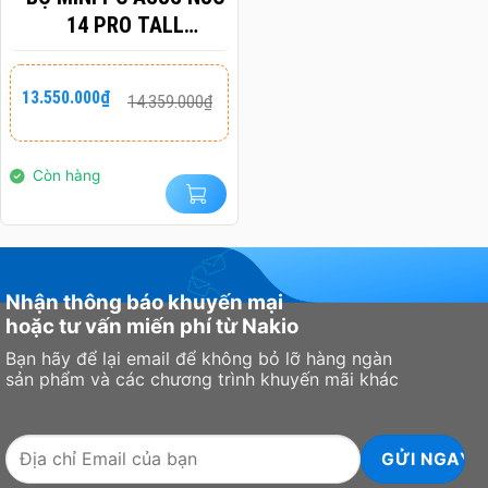
14 PRO TALL
Tall Chassis – 144mm x 112mm x
Dimension
RNUC14RVSU5 (U5-
54mm
125H/ 2XNVME/ 2X
Giá
Giá
Weight
570g
13.550.000
₫
14.359.000
₫
gốc
hiện
HDMI 2.1/2X DP 1.4A/
là:
tại
VESA MOUNT/ WHITE)
14.359.000₫.
là:
13.550.000₫.
BẢO HÀNH CHÍNH
Còn hàng
HÃNG 36 THÁNG
Nhận thông báo khuyến mại
hoặc tư vấn miến phí từ Nakio
Bạn hãy để lại email để không bỏ lỡ hàng ngàn
sản phẩm và các chương trình khuyến mãi khác