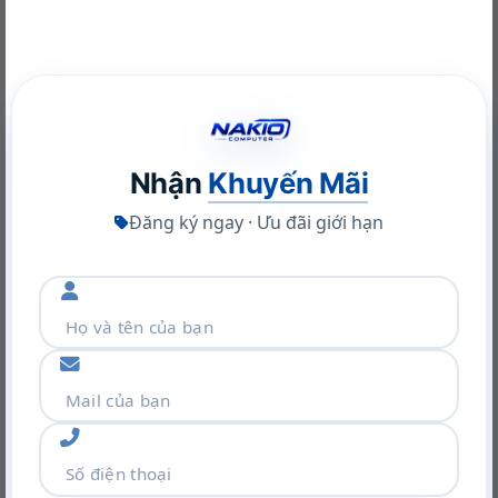
NVIDIA RTX A400 Desktop Workstation: Sức Mạnh Chuyên
Nghiệp Tối Ưu
22/06/2026
Nhận
Khuyến Mãi
Đăng ký ngay · Ưu đãi giới hạn
Kết nối đa dạng
Về khả năng kết nối, NUC 14 Essential cung cấp
sáu cổng USB 3.2 Gen 2, trong đó có hai cổng
Khám phá VGA Leadtek RTX A400 4GB: Sức mạnh Ampere
USB-C cũng có thể được sử dụng làm đầu ra màn
trong thiết kế nhỏ gọn