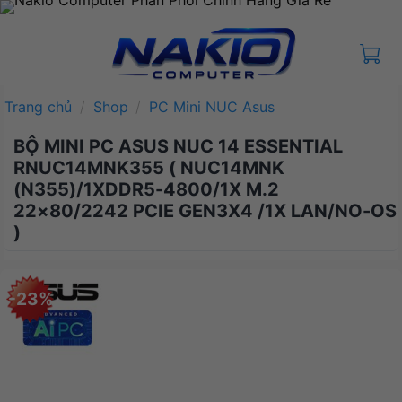
Bỏ
qua
nội
dung
Trang chủ
/
Shop
/
PC Mini NUC Asus
BỘ MINI PC ASUS NUC 14 ESSENTIAL
RNUC14MNK355 ( NUC14MNK
(N355)/1XDDR5-4800/1X M.2
22×80/2242 PCIE GEN3X4 /1X LAN/NO-OS
)
-23%