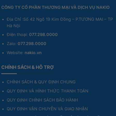
CÔNG TY CỔ PHẦN THƯƠNG MẠI VÀ DỊCH VỤ NAKIO
Hạn chế kết nối vật lý trực tiếp
ASUS NUC 14 Essential không chỉ sở hữu hiệu
Địa Chỉ :Số 42 Ngõ 19 Kim Đồng – P.TƯƠNG MAI – TP
Hà Nội
năng mạnh mẽ mà còn được trang bị hệ thống kết
nối không dây hiện đại bậc nhất. Với Wi-Fi 6E và
Điện thoại:
077.298.0000
Bluetooth 5.3, bạn có thể hoàn toàn yên tâm về
Zalo:
077.298.0000
tốc độ, độ ổn định và khả năng kết nối của thiết bị
Website:
nakio.vn
này. Đây là một lựa chọn tuyệt vời cho những
người dùng cần một chiếc máy tính nhỏ gọn, mạnh
CHÍNH SÁCH & HỖ TRỢ
mẽ và tiện lợi để làm việc và giải trí.
CHÍNH SÁCH & QUY ĐỊNH CHUNG
QUY ĐỊNH VÀ HÌNH THỨC THANH TOÁN
QUY ĐỊNH CHÍNH SÁCH BẢO HÀNH
QUY ĐỊNH VẬN CHUYỄN VÀ GIAO NHẬN