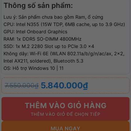
Thông số sản phẩm:
Lưu ý: Sản phẩm chưa bao gồm Ram, ổ cứng
CPU: Intel N355 (15W TDP, 6MB cache, up to 3.9 GHz)
GPU: Intel Onboard Graphics
RAM: 1x DDR5 SO-DIMM 4800MHz
SSD: 1x M.2 2280 Slot up to PCIe 3.0 x4
Không dây: Wi-Fi 6E (WLAN 802.11a/​b/​g/​n/​ac/​ax, 2×2,
Intel AX211, soldered), Bluetooth 5.3
OS: Hỗ trợ Windows 10 | 11
Giá
Giá
5.840.000
₫
7.550.000
₫
gốc
hiện
là:
tại
THÊM VÀO GIỎ HÀNG
7.550.000₫.
là:
5.840.000₫.
MUA NGAY