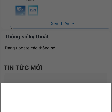
Xem thêm
Thiết kế nhỏ gọn tiện dụng
Thông số kỹ thuật
Kích thước nhỏ gọn của Asus NUC 14 Essential là
135 x 115 x 36 mm khiến nó trở nên lý tưởng cho
Đang update các thông số !
những môi trường có không gian hạn chế. Mặc dù
có kích thước nhỏ nhưng nó cung cấp đủ hiệu suất
cho các ứng dụng hàng ngày và tác vụ đa phương
TIN TỨC MỚI
tiện. Hỗ trợ tối đa ba màn hình 4K cũng khiến nó
trở thành lựa chọn hấp dẫn cho những người dùng
cần không gian màn hình mở rộng.
×