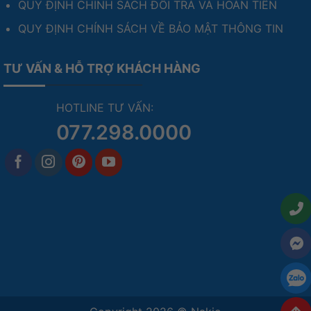
QUY ĐỊNH CHÍNH SÁCH ĐỔI TRẢ VÀ HOÀN TIỀN
QUY ĐỊNH CHÍNH SÁCH VỀ BẢO MẬT THÔNG TIN
TƯ VẤN & HỖ TRỢ KHÁCH HÀNG
HOTLINE TƯ VẤN:
077.298.0000