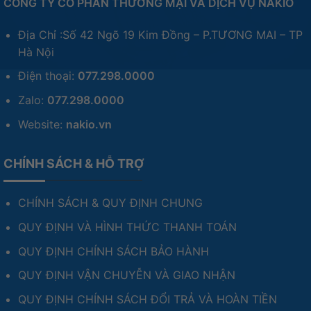
CÔNG TY CỔ PHẦN THƯƠNG MẠI VÀ DỊCH VỤ NAKIO
Địa Chỉ :Số 42 Ngõ 19 Kim Đồng – P.TƯƠNG MAI – TP
Hà Nội
Điện thoại:
077.298.0000
Zalo:
077.298.0000
Website:
nakio.vn
CHÍNH SÁCH & HỖ TRỢ
CHÍNH SÁCH & QUY ĐỊNH CHUNG
QUY ĐỊNH VÀ HÌNH THỨC THANH TOÁN
QUY ĐỊNH CHÍNH SÁCH BẢO HÀNH
QUY ĐỊNH VẬN CHUYỄN VÀ GIAO NHẬN
QUY ĐỊNH CHÍNH SÁCH ĐỔI TRẢ VÀ HOÀN TIỀN