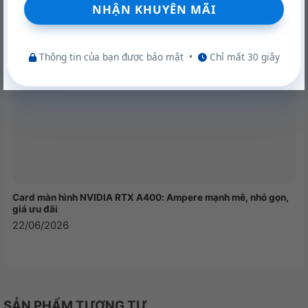
Thông tin của bạn được bảo mật
•
Chỉ mất 30 giây
Nâng cấp dễ dàng
Card màn hình NVIDIA RTX A400: Ampere mạnh mẽ, nhỏ gọn,
ASUS NUC 14 Essential trang bị chip Intel N150 là
giá ưu đãi
22/06/2026
một lựa chọn hoàn hảo cho những ai muốn sở hữu
một chiếc máy tính nhỏ gọn nhưng hiệu năng cao.
Chip N150 với 4 nhân 4 luồng và tốc độ 3.6GHz sẽ
giúp bạn làm việc, học tập và giải trí một cách
mượt mà. Hơn nữa, với công suất tiêu thụ chỉ 6W,
SẢN PHẨM TƯƠNG TỰ