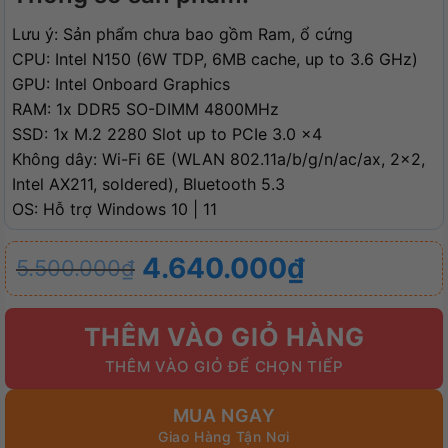
Lưu ý: Sản phẩm chưa bao gồm Ram, ổ cứng
CPU: Intel N150 (6W TDP, 6MB cache, up to 3.6 GHz)
GPU: Intel Onboard Graphics
RAM: 1x DDR5 SO-DIMM 4800MHz
SSD: 1x M.2 2280 Slot up to PCIe 3.0 x4
Không dây: Wi-Fi 6E (WLAN 802.11a/​b/​g/​n/​ac/​ax, 2×2,
Intel AX211, soldered), Bluetooth 5.3
OS: Hỗ trợ Windows 10 | 11
Giá
Giá
4.640.000
₫
5.500.000
₫
gốc
hiện
là:
tại
THÊM VÀO GIỎ HÀNG
5.500.000₫.
là:
4.640.000₫.
MUA NGAY