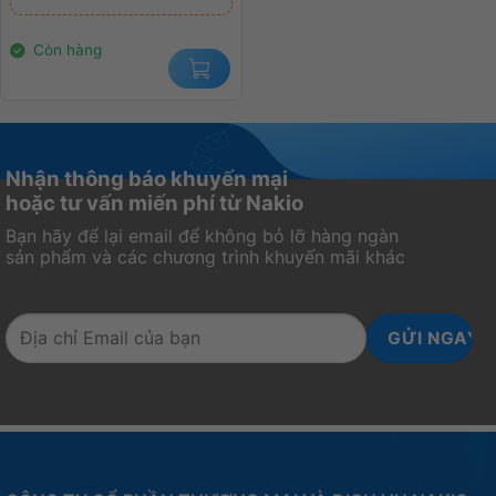
2XDDR4-
này. Đây là một lựa chọn tuyệt vời cho những
9.099.000₫.
là:
4.099.000₫.
2933/1XNVME/ 1X DP/
người dùng cần một chiếc máy tính nhỏ gọn, mạnh
Còn hàng
1XHDMI ) BẢO HÀNH
mẽ và tiện lợi để làm việc và giải trí.
CHÍNH HÃNG 36
THÁNG
Nhận thông báo khuyến mại
hoặc tư vấn miến phí từ Nakio
Bạn hãy để lại email để không bỏ lỡ hàng ngàn
sản phẩm và các chương trình khuyến mãi khác