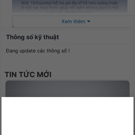
Xem thêm
Thông số kỹ thuật
Đang update các thông số !
TIN TỨC MỚI
×
Kết nối đa dạng
Về khả năng kết nối, NUC 14 Essential cung cấp
sáu cổng USB 3.2 Gen 2, trong đó có hai cổng
USB-C cũng có thể được sử dụng làm đầu ra màn