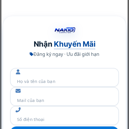
hình. Ngoài ra còn có HDMI 2.1 và DisplayPort 1.4,
cho phép điều khiển tối đa ba màn hình 4K. Kết nối
NVIDIA RTX A400 Desktop Workstation: Sức Mạnh Chuyên
mạng thông qua cổng Ethernet 2,5 GBit/s, giúp
Nghiệp Tối Ưu
tăng tốc độ truy xuất dữ liệu từ NAS, đặc biệt khi
22/06/2026
sao lưu dữ liệu hoặc truyền tải các file lớn. Bên
Nhận
Khuyến Mãi
cạnh đó, tốc độ chia sẻ dữ liệu được gia tăng
Đăng ký ngay · Ưu đãi giới hạn
đáng kể giữa các thiết bị trong gia đình, như máy
tính, laptop, thiết bị lưu trữ và các thiết bị IoT.
Khám phá VGA Leadtek RTX A400 4GB: Sức mạnh Ampere
trong thiết kế nhỏ gọn
22/06/2026