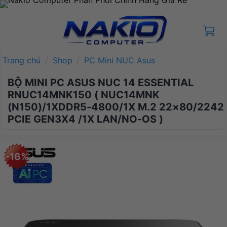
Bỏ
qua
nội
dung
Trang chủ
/
Shop
/
PC Mini NUC Asus
BỘ MINI PC ASUS NUC 14 ESSENTIAL
RNUC14MNK150 ( NUC14MNK
(N150)/1XDDR5-4800/1X M.2 22×80/2242
PCIE GEN3X4 /1X LAN/NO-OS )
-16%