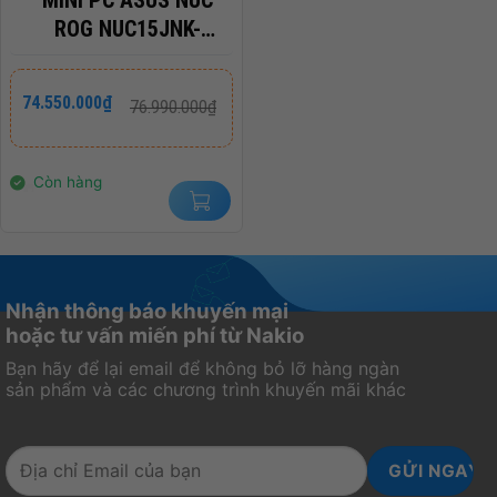
ROG NUC15JNK-
RNUC15JNK9X289A0
(U9 275HX | 16GB |
Giá
Giá
74.550.000
₫
76.990.000
₫
gốc
hiện
1TB | RTX 5080 |
là:
tại
KILLER WIFI 7E | WIN
76.990.000₫.
là:
74.550.000₫.
11)
Còn hàng
Nhận thông báo khuyến mại
hoặc tư vấn miến phí từ Nakio
Bạn hãy để lại email để không bỏ lỡ hàng ngàn
sản phẩm và các chương trình khuyến mãi khác