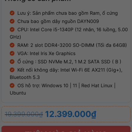
Lưu ý: Sản phẩm chưa bao gồm Ram, ổ cứng
Chưa bao gồm dây nguồn DAYN009
CPU: Intel Core i5-1340P (12 nhân, 16 luồng, 5.00
GHz)
RAM: 2 slot DDR4-3200 SO-DIMM (Tối đa 64GB)
VGA: Intel Iris Xe Graphics
Ổ cứng : SSD NVMe M.2, 1 M.2 SATA SSD ( B )
Kết nối không dây: Intel Wi-Fi 6E AX211 (Gig+),
Bluetooth 5.3
OS hỗ trợ: Windows 10 | 11 | Red Hat Linux |
Ubuntu
Giá
Giá
12.399.000
₫
19.399.000
₫
gốc
hiện
là:
tại