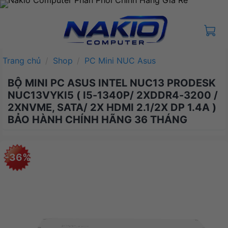
Bỏ
qua
nội
dung
Trang chủ
/
Shop
/
PC Mini NUC Asus
BỘ MINI PC ASUS INTEL NUC13 PRODESK
NUC13VYKI5 ( I5-1340P/ 2XDDR4-3200 /
2XNVME, SATA/ 2X HDMI 2.1/2X DP 1.4A )
BẢO HÀNH CHÍNH HÃNG 36 THÁNG
-36%