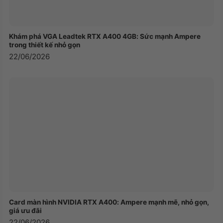
Khám phá VGA Leadtek RTX A400 4GB: Sức mạnh Ampere
trong thiết kế nhỏ gọn
22/06/2026
Thông số sản phẩm
1.4a ) 90AB3VYK-MR6160
ID
Silver/White
Card màn hình NVIDIA RTX A400: Ampere mạnh mẽ, nhỏ gọn,
giá ưu đãi
22/06/2026