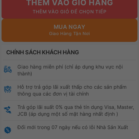
THÊM VÀO GIỎ HÀNG
19.399.000₫.
là:
12.399.000₫.
MUA NGAY
CHÍNH SÁCH KHÁCH HÀNG
Giao hàng miễn phí (chỉ áp dụng khu vực nội
thành)
Hỗ trợ trả góp lãi xuất thấp cho các sản phẩm
thông qua các đơn vị tài chính
Trả góp lãi suất 0% qua thẻ tín dụng Visa, Master,
JCB (áp dụng một số mặt hàng nhất định )
Đổi mới trong 07 ngày nếu có lỗi Nhà Sản Xuất