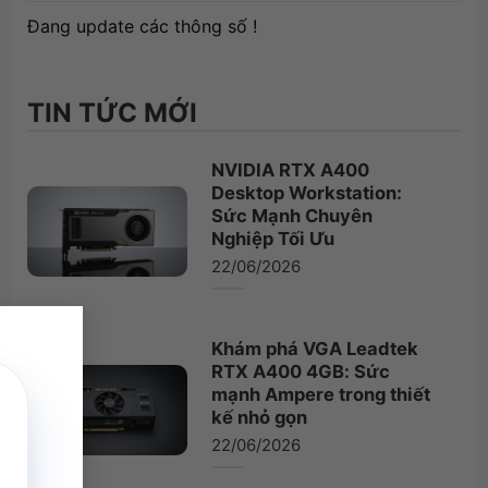
Đang update các thông số !
TIN TỨC MỚI
NVIDIA RTX A400
Desktop Workstation:
Sức Mạnh Chuyên
Nghiệp Tối Ưu
22/06/2026
×
Khám phá VGA Leadtek
RTX A400 4GB: Sức
mạnh Ampere trong thiết
kế nhỏ gọn
22/06/2026