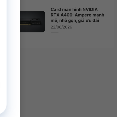
Card màn hình NVIDIA
RTX A400: Ampere mạnh
mẽ, nhỏ gọn, giá ưu đãi
22/06/2026