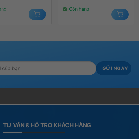
00₫.
1.100.000₫.
àng
Còn hàng
TƯ VẤN & HỖ TRỢ KHÁCH HÀNG