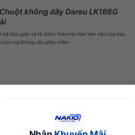
m Chuột không dây Dareu LK186G
ài
t kế đơn giản sẽ tô điểm thêm lên bàn làm việc của bạn,
 lập tức mà không cần phần mềm.
Nhận
Khuyến Mãi