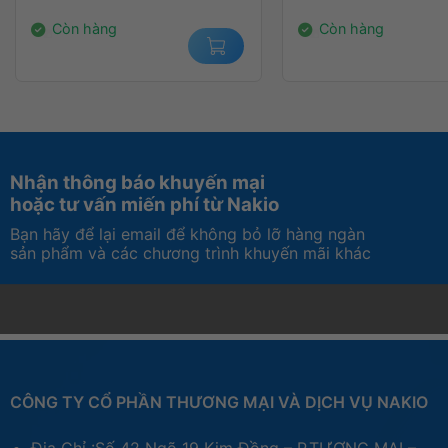
2.650.000₫.
359.000₫.
Còn hàng
Còn hàng
Nhận thông báo khuyến mại
hoặc tư vấn miến phí từ Nakio
Bạn hãy để lại email để không bỏ lỡ hàng ngàn
sản phẩm và các chương trình khuyến mãi khác
CÔNG TY CỔ PHẦN THƯƠNG MẠI VÀ DỊCH VỤ NAKIO
Địa Chỉ :Số 42 Ngõ 19 Kim Đồng – P.TƯƠNG MAI –