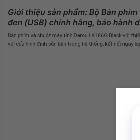
Giới thiệu sản phẩm: Bộ Bàn phí
đen (USB) chính hãng, bảo hành d
Bàn phím và chuột máy tính Dareu LK186G Black với thiế
với cấu hình định sẵn bên trong hệ thống, kết nối ngay