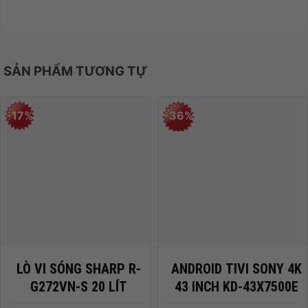
SẢN PHẨM TƯƠNG TỰ
-17%
-36%
LÒ VI SÓNG SHARP R-
ANDROID TIVI SONY 4K
G272VN-S 20 LÍT
43 INCH KD-43X7500E