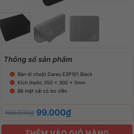
Thông số sản phẩm
Bàn di chuột Dareu ESP101 Black
Kích thước 350 x 300 x 5mm
Bề mặt vải có bo viền
Giá
Giá
99.000
₫
139.000
₫
gốc
hiện
là:
tại
THÊM VÀO GIỎ HÀNG