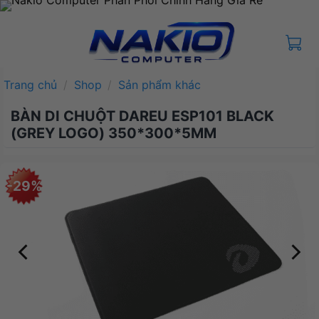
Bỏ
qua
nội
dung
Trang chủ
/
Shop
/
Sản phẩm khác
BÀN DI CHUỘT DAREU ESP101 BLACK
(GREY LOGO) 350*300*5MM
-29%