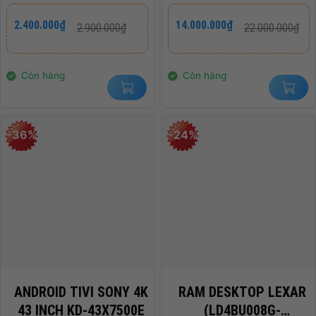
Giá
Giá
Giá
Giá
2.400.000
₫
14.000.000
₫
2.900.000
₫
22.000.000
₫
gốc
hiện
gốc
hiện
là:
tại
là:
tại
2.900.000₫.
là:
22.000.000₫.
là:
2.400.000₫.
14.000.000₫.
Còn hàng
Còn hàng
-36%
-24%
ANDROID TIVI SONY 4K
RAM DESKTOP LEXAR
43 INCH KD-43X7500E
(LD4BU008G-