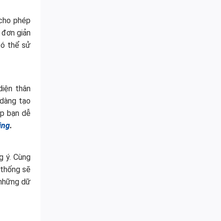
 cho phép
 đơn giản
có thể sử
diện thân
 dàng tạo
úp bạn dễ
ing
.
g ý. Cùng
 thống sẽ
 những dữ