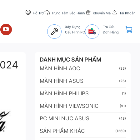
Hỗ Trợ
Trung Tâm Bảo Hành
Khuyến Mãi
Tài Khoản
Xây Dựng
Tra Cứu
Cấu Hình PC
Đơn Hàng
DANH MỤC SẢN PHẨM
2024
MÀN HÌNH AOC
(33)
MÀN HÌNH ASUS
(26)
MÀN HÌNH PHILIPS
(1)
MÀN HÌNH VIEWSONIC
(91)
PC MINI NUC ASUS
(48)
SẢN PHẨM KHÁC
(1269)