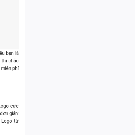
ếu bạn là
 thì chắc
 miễn phí
 Logo cực
đơn giản:
n Logo từ