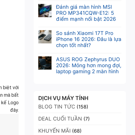
Không
Sức
Khám
có
Đánh giá màn hình MSI
Mạnh
phá
bình
PRO MP341CQW-E12: 5
Chuyên
VGA
luận
điểm mạnh nổi bật 2026
Nghiệp
Leadtek
ở
Tối
Không
RTX
Card
Ưu
có
So sánh Xiaomi 17T Pro
A400
màn
bình
iPhone 16 2026: Đâu là lựa
4GB:
hình
luận
chọn tốt nhất?
Sức
NVIDIA
ở
mạnh
Không
RTX
Đánh
Ampere
có
ASUS ROG Zephyrus DUO
A400:
giá
trong
bình
2026: Mỏng hơn mong đợi,
Ampere
màn
thiết
luận
laptop gaming 2 màn hình
mạnh
hình
kế
ở
mẽ,
Không
MSI
nhỏ
So
nhỏ
có
PRO
 biệt với
gọn
sánh
gọn,
bình
MP341CQW-
Xiaomi
ản mà bất
giá
luận
DỊCH VỤ MÁY TÍNH
E12:
17T
ưu
t kế Logo
ở
5
BLOG TIN TỨC
Pro
(158)
đãi
ASUS
 đây.
điểm
iPhone
ROG
mạnh
DEAL CUỐI TUẦN
16
(7)
Zephyrus
nổi
2026:
DUO
bật
KHUYẾN MÃI
Đâu
(68)
2026:
2026