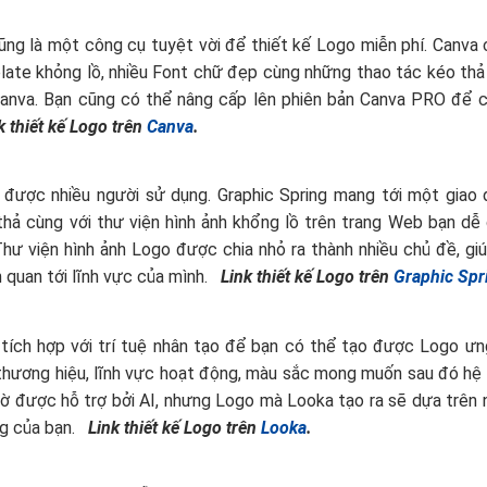
ũng là một công cụ tuyệt vời để thiết kế Logo miễn phí. Canva
ate khỏng lồ, nhiều Font chữ đẹp cùng những thao tác kéo thả
Canva. Bạn cũng có thể nâng cấp lên phiên bản Canva PRO để 
k thiết kế Logo trên
Canva
.
í được nhiều người sử dụng. Graphic Spring mang tới một giao 
thả cùng với thư viện hình ảnh khổng lồ trên trang Web bạn dễ
 viện hình ảnh Logo được chia nhỏ ra thành nhiều chủ đề, gi
n quan tới lĩnh vực của mình.
Link thiết kế Logo trên
Graphic Spr
tích hợp với trí tuệ nhân tạo để bạn có thể tạo được Logo ưn
 thương hiệu, lĩnh vực hoạt động, màu sắc mong muốn sau đó hệ
ờ được hỗ trợ bởi AI, nhưng Logo mà Looka tạo ra sẽ dựa trên
ởng của bạn.
Link thiết kế Logo trên
Looka
.