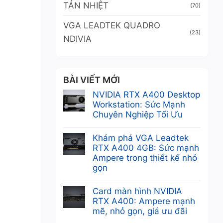
TẢN NHIỆT
(70)
VGA LEADTEK QUADRO
(23)
NDIVIA
BÀI VIẾT MỚI
NVIDIA RTX A400 Desktop
Workstation: Sức Mạnh
Chuyên Nghiệp Tối Ưu
Không
có
Khám phá VGA Leadtek
bình
RTX A400 4GB: Sức mạnh
luận
Ampere trong thiết kế nhỏ
ở
gọn
NVIDIA
Không
RTX
có
Card màn hình NVIDIA
A400
bình
RTX A400: Ampere mạnh
Desktop
luận
mẽ, nhỏ gọn, giá ưu đãi
Workstation:
ở