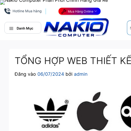
Bỏ
qua
Hotline Mua hàng
Mua Hàng Online
nội
Tì
dung
ki
Danh Mục
TỔNG HỢP WEB THIẾT KẾ
Đăng vào
06/07/2024
bởi
admin