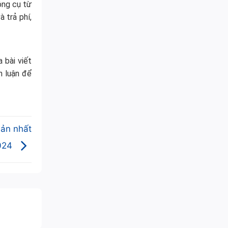
ông cụ từ
 trả phí,
 bài viết
h luận để
iản nhất
024