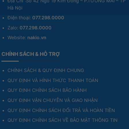
Địa Chỉ :Số 42 Ngõ 19 Kim Đồng – P.TƯƠNG MAI – TP
Hà Nội
Điện thoại:
077.298.0000
Zalo:
077.298.0000
Website:
nakio.vn
CHÍNH SÁCH & HỖ TRỢ
CHÍNH SÁCH & QUY ĐỊNH CHUNG
QUY ĐỊNH VÀ HÌNH THỨC THANH TOÁN
QUY ĐỊNH CHÍNH SÁCH BẢO HÀNH
QUY ĐỊNH VẬN CHUYỄN VÀ GIAO NHẬN
QUY ĐỊNH CHÍNH SÁCH ĐỔI TRẢ VÀ HOÀN TIỀN
QUY ĐỊNH CHÍNH SÁCH VỀ BẢO MẬT THÔNG TIN