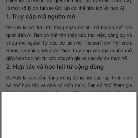
nhiều lợi ích và hỗ trợ quá trình học tập của bạn. Dưới đây
là một số lý do tại sao GitHub có thể hữu ích khi học AI:
1. Truy cập mã nguồn mở
GitHub là nơi lưu trữ hàng ngàn dự án mã nguồn mở liên
quan đến AI. Bạn có thể tìm thấy các thư viện, công cụ, và
ví dụ mã nguồn từ các dự án như TensorFlow, PyTorch,
Keras, và nhiều hơn nữa. Việc truy cập vào mã nguồn mở
giúp bạn học hỏi từ các chuyên gia và các dự án thực tế.
2. Hợp tác và học hỏi từ cộng đồng
GitHub là một nền tảng cộng đồng nơi các lập trình viên
có thể hợp tác và chia sẻ kiến thức. Bạn có thể tham gia
vào các dự án mã nguồn mở, đóng góp mã của mình, và
×
nhận phản hồi từ những người có kinh nghiệm hơn. Điều này
giúp bạn học hỏi nhanh chóng và cải thiện kỹ năng lập trình
của mình.
3. Quản lý dự án và mã nguồn
Khi học AI, bạn sẽ làm việc với nhiều dự án khác nhau.