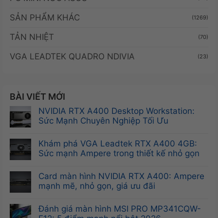
SẢN PHẨM KHÁC
(1269)
TẢN NHIỆT
(70)
VGA LEADTEK QUADRO NDIVIA
(23)
BÀI VIẾT MỚI
NVIDIA RTX A400 Desktop Workstation:
Sức Mạnh Chuyên Nghiệp Tối Ưu
Không
có
Khám phá VGA Leadtek RTX A400 4GB:
bình
Sức mạnh Ampere trong thiết kế nhỏ gọn
luận
Không
ở
có
Card màn hình NVIDIA RTX A400: Ampere
NVIDIA
bình
mạnh mẽ, nhỏ gọn, giá ưu đãi
RTX
luận
Không
A400
ở
có
Đánh giá màn hình MSI PRO MP341CQW-
Desktop
Khám
bình