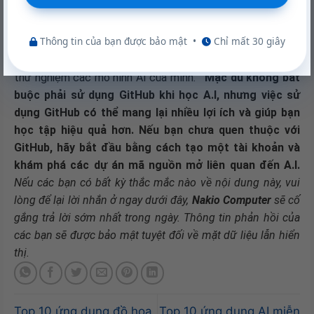
GitHub tích hợp tốt với nhiều công cụ học tập và phát
Thông tin của bạn được bảo mật
•
Chỉ mất 30 giây
triển khác như Jupyter Notebook, Google Colab, và các
dịch vụ đám mây. Điều này giúp bạn dễ dàng triển khai và
thử nghiệm các mô hình AI của mình.
Mặc dù không bắt
buộc phải sử dụng GitHub khi học A.I, nhưng việc sử
dụng GitHub có thể mang lại nhiều lợi ích và giúp bạn
học tập hiệu quả hơn. Nếu bạn chưa quen thuộc với
GitHub, hãy bắt đầu bằng cách tạo một tài khoản và
khám phá các dự án mã nguồn mở liên quan đến A.I.
Nếu các bạn có bất kỳ thắc mắc nào về nội dung này, vui
lòng để lại lời nhắn ở ngay dưới đây,
Nakio Computer
sẽ cố
gắng trả lời sớm nhất trong ngày. Thông tin phản hồi của
các bạn sẽ được bảo mật tuyệt đối về mặt dữ liệu lẫn hiển
thị.
Top 10 ứng dụng đồ họa
Top 10 ứng dụng AI miễn