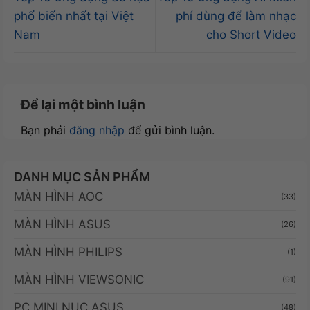
phổ biến nhất tại Việt
phí dùng để làm nhạc
Nam
cho Short Video
Để lại một bình luận
Bạn phải
đăng nhập
để gửi bình luận.
DANH MỤC SẢN PHẨM
MÀN HÌNH AOC
(33)
MÀN HÌNH ASUS
(26)
MÀN HÌNH PHILIPS
(1)
MÀN HÌNH VIEWSONIC
(91)
PC MINI NUC ASUS
(48)