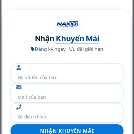
GitHub giúp bạn quản lý mã nguồn của mình một cách hiệu
quả, theo dõi các phiên bản và thay đổi, và dễ dàng quay
lại các phiên bản trước nếu cần. Điều này đặc biệt hữu ích
khi bạn thử nghiệm các mô hình AI và cần giữ lại các phiên
bản khác nhau của mã nguồn.
Nhận
Khuyến Mãi
4. Tài liệu và hướng dẫn
Đăng ký ngay · Ưu đãi giới hạn
Nhiều dự án trên GitHub đi kèm với tài liệu chi tiết và
hướng dẫn cài đặt, sử dụng. Bạn có thể tìm thấy các
hướng dẫn từng bước để cài đặt và sử dụng các thư viện
AI, cũng như các ví dụ mã nguồn để bắt đầu nhanh chóng.
5. Học từ các dự án thực tế
Việc xem xét và phân tích mã nguồn từ các dự án thực tế
giúp bạn hiểu rõ hơn về cách các mô hình AI được triển
khai và ứng dụng trong thực tế. Bạn có thể học được các
kỹ thuật và phương pháp mới, cũng như cách giải quyết
các vấn đề cụ thể trong lĩnh vực AI.
6. Tích hợp với các công cụ học tập khác