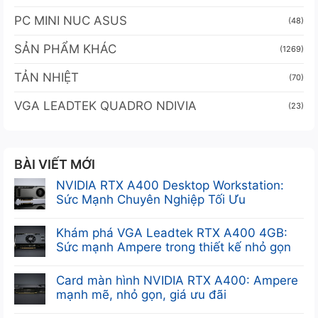
PC MINI NUC ASUS
(48)
SẢN PHẨM KHÁC
(1269)
TẢN NHIỆT
(70)
VGA LEADTEK QUADRO NDIVIA
(23)
BÀI VIẾT MỚI
NVIDIA RTX A400 Desktop Workstation:
Sức Mạnh Chuyên Nghiệp Tối Ưu
Không
có
Khám phá VGA Leadtek RTX A400 4GB:
bình
Sức mạnh Ampere trong thiết kế nhỏ gọn
luận
Không
ở
có
Card màn hình NVIDIA RTX A400: Ampere
NVIDIA
bình
mạnh mẽ, nhỏ gọn, giá ưu đãi
RTX
luận
Không
A400