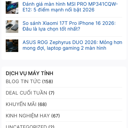
ở
có
Đánh giá màn hình MSI PRO MP341CQW-
Desktop
Khám
bình
E12: 5 điểm mạnh nổi bật 2026
Workstation:
phá
luận
Sức
Không
VGA
ở
Mạnh
có
So sánh Xiaomi 17T Pro iPhone 16 2026:
Leadtek
Card
Chuyên
bình
Đâu là lựa chọn tốt nhất?
RTX
màn
Nghiệp
luận
A400
Không
hình
Tối
ở
4GB:
có
ASUS ROG Zephyrus DUO 2026: Mỏng hơn
NVIDIA
Ưu
Đánh
Sức
bình
mong đợi, laptop gaming 2 màn hình
RTX
giá
mạnh
luận
A400:
Không
màn
Ampere
ở
Ampere
có
hình
trong
So
mạnh
bình
MSI
thiết
sánh
mẽ,
luận
DỊCH VỤ MÁY TÍNH
PRO
kế
Xiaomi
nhỏ
ở
MP341CQW-
nhỏ
BLOG TIN TỨC
17T
(158)
gọn,
ASUS
E12:
gọn
Pro
giá
ROG
5
DEAL CUỐI TUẦN
iPhone
(7)
ưu
Zephyrus
điểm
16
đãi
DUO
mạnh
KHUYẾN MÃI
2026:
(68)
2026:
nổi
Đâu
Mỏng
bật
KINH NGHIỆM HAY
là
(67)
hơn
2026
lựa
mong
UNCATEGORIZED
chọn
(2)