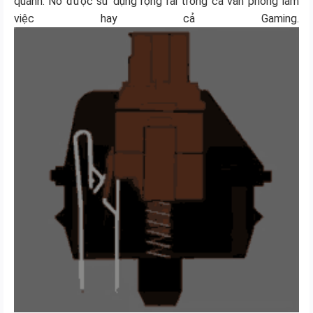
quanh. Nó được sử dụng rộng rãi trong cả văn phòng làm
việc hay cả Gaming.