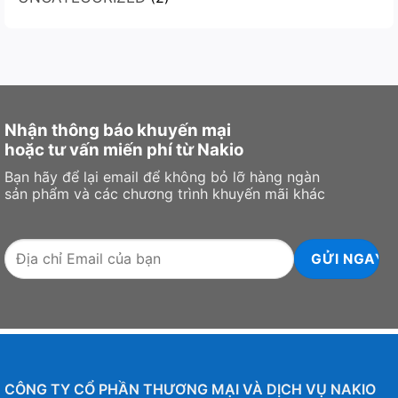
đợi,
tốt
laptop
nhất?
gaming
2
màn
hình
Nhận thông báo khuyến mại
hoặc tư vấn miến phí từ Nakio
Bạn hãy để lại email để không bỏ lỡ hàng ngàn
sản phẩm và các chương trình khuyến mãi khác
CÔNG TY CỔ PHẦN THƯƠNG MẠI VÀ DỊCH VỤ NAKIO