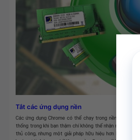
Tắt các ứng dụng nền
Các ứng dụng Chrome có thể chạy trong nền ngay cả s
thống trong khi bạn thậm chí không thể nhận ra điều đ
thủ công, nhưng một giải pháp hữu hiệu hơn là chặn ch