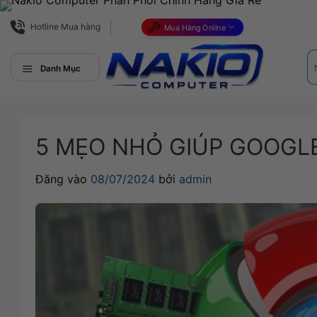
Bỏ
qua
Hotline Mua hàng
Mua Hàng Online
nội
Tì
dung
ki
Danh Mục
5 MẸO NHỎ GIÚP GOOGL
Đăng vào
08/07/2024
bởi
admin