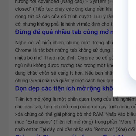
hướng tới Advanced (Nâng cao) > System (Hệ thống). T
closed” (Tiếp tục chạy các ứng dụng nền khi Google C
đóng tất cả các cửa sổ trình duyệt. Lưu ý rằng không p
có, nhưng không phải là hành vi mặc định cho tất cả cá
Đừng để quá nhiều tab cùng mở một lúc
Nghe có vẻ hiển nhiên, nhưng một trong những phươn
Chrome là tắt bớt những tab không sử dụng. Nếu bạn li
nhiều bộ nhớ. Theo mặc định, Chrome sẽ cố gắng quản l
ngủ nếu không được tương tác trong một khoảng thời gi
dụng chắc chắn sẽ càng ít hơn. Nếu bạn nhất thiết ph
chúng lại với nhau và quản lý một cách hiệu quả hơn.
Dọn dẹp các tiện ích mở rộng không sử 
Tiện ích mở rộng là một phần quan trọng của trải nghiệm 
như các tab, tiện ích mở rộng cũng có quy trình riêng 
xóa chúng có thể giải phóng bộ nhớ RAM. Nhấp vào biểu
mục “Extensions” (Tiện ích mở rộng) trong phần “More T
nhấn enter. Tại đây, chỉ cần nhấp vào “Remove” (Xóa) đố