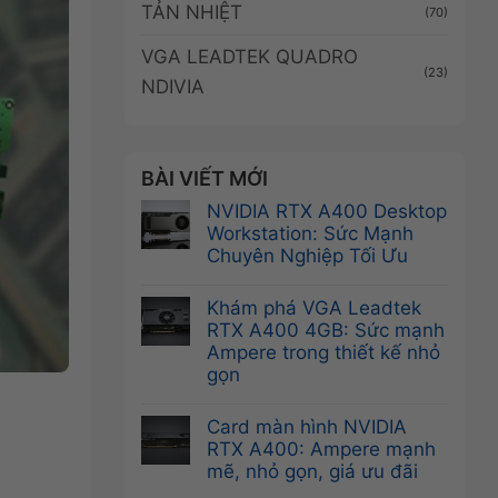
TẢN NHIỆT
(70)
VGA LEADTEK QUADRO
(23)
NDIVIA
BÀI VIẾT MỚI
NVIDIA RTX A400 Desktop
Workstation: Sức Mạnh
Chuyên Nghiệp Tối Ưu
Không
có
Khám phá VGA Leadtek
bình
RTX A400 4GB: Sức mạnh
luận
Ampere trong thiết kế nhỏ
ở
gọn
NVIDIA
Không
RTX
có
Card màn hình NVIDIA
A400
bình
RTX A400: Ampere mạnh
Desktop
luận
mẽ, nhỏ gọn, giá ưu đãi
Workstation:
ở