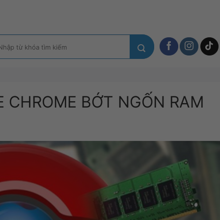
m
ếm:
E CHROME BỚT NGỐN RAM