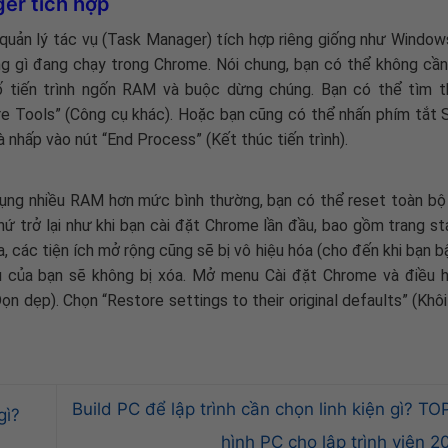
er tích hợp
quản lý tác vụ (Task Manager) tích hợp riêng giống như Window
ng gì đang chạy trong Chrome. Nói chung, bạn có thể không cần
ố tiến trình ngốn RAM và buộc dừng chúng. Bạn có thể tìm t
Tools” (Công cụ khác). Hoặc bạn cũng có thể nhấn phím tắt S
 nhấp vào nút “End Process” (Kết thúc tiến trình).
ng nhiều RAM hơn mức bình thường, bạn có thể reset toàn bộ 
ứ trở lại như khi bạn cài đặt Chrome lần đầu, bao gồm trang sta
, các tiện ích mở rộng cũng sẽ bị vô hiệu hóa (cho đến khi bạn b
ẩu của bạn sẽ không bị xóa. Mở menu Cài đặt Chrome và điều 
n dẹp). Chọn “Restore settings to their original defaults” (Khôi
Build PC để lập trình cần chọn linh kiện gì? TO
gì?
hình PC cho lập trình viên 