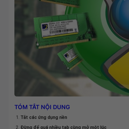
TÓM TẮT NỘI DUNG
Tắt các ứng dụng nền
Đừng để quá nhiều tab cùng mở một lúc