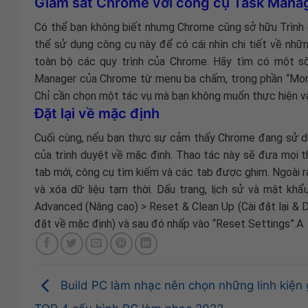
Giám sát Chrome với công cụ Task Manag
Có thể bạn không biết nhưng Chrome cũng sở hữu Trình 
thể sử dụng công cụ này để có cái nhìn chi tiết về nhữ
toàn bộ các quy trình của Chrome. Hãy tìm có một s
Manager của Chrome từ menu ba chấm, trong phần “More 
Chỉ cần chọn một tác vụ mà bạn không muốn thực hiện và
Đặt lại về mặc định
Cuối cùng, nếu bạn thực sự cảm thấy Chrome đang sử dụ
của trình duyệt về mặc định. Thao tác này sẽ đưa mọi th
tab mới, công cụ tìm kiếm và các tab được ghim. Ngoài ra
và xóa dữ liệu tạm thời. Dấu trang, lịch sử và mật kh
Advanced (Nâng cao) > Reset & Clean Up (Cài đặt lại & Dọ
đặt về mặc định) và sau đó nhấp vào “Reset Settings”.A
Build PC làm nhạc nên chọn những linh kiện 