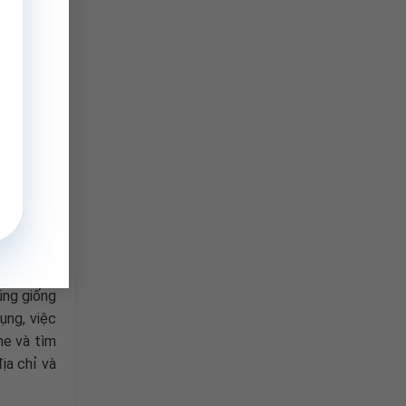
Chrome is
ớ khi bạn
ong số đó
 RAM của
 dụng rất
ng chế độ
ức RAM sử
) để nhóm
ũng giống
ụng, việc
me và tìm
ịa chỉ và