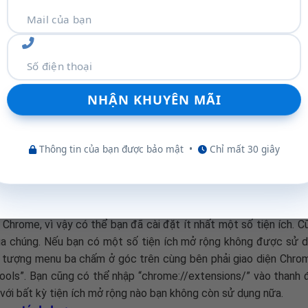
ắt tùy chọn “Continue running background apps when Google 
hrome đóng). Điều này sẽ đảm bảo Chrome không sử dụng bộ nh
hải tất cả các ứng dụng Chrome đều chạy trong nền. Một vài tr
c ứng dụng Chrome.
g án đơn giản nhất bạn có thể làm để giảm bớt việc sử dụng
ên tục mở hơn hàng chục tab cùng lúc, Chrome sẽ chắc chắn sử
ý các tab để chúng không ngốn nhiều RAM bằng cách chuyển sa
an nhất định. Tuy nhiên, bạn càng mở ít tab và cửa sổ, thì m
Thông tin của bạn được bảo mật
•
Chỉ mất 30 giây
ải mở nhiều tab, nên sử dụng tính năng Nhóm tab (Tab Groups
dụng
Chrome, vì vậy có thể bạn đã cài đặt ít nhất một số tiện ích. C
của chúng. Nếu bạn có một số tiện ích mở rộng không được sử d
 tượng menu ba chấm ở góc trên cùng bên phải giao diện Chro
ools”. Bạn cũng có thể nhập “chrome://extensions/” vào thanh đ
i với bất kỳ tiện ích mở rộng nào bạn không còn sử dụng nữa.