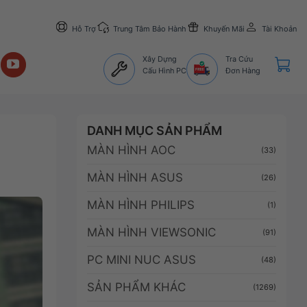
Hỗ Trợ
Trung Tâm Bảo Hành
Khuyến Mãi
Tài Khoản
Xây Dựng
Tra Cứu
Cấu Hình PC
Đơn Hàng
DANH MỤC SẢN PHẨM
MÀN HÌNH AOC
(33)
MÀN HÌNH ASUS
(26)
MÀN HÌNH PHILIPS
(1)
MÀN HÌNH VIEWSONIC
(91)
PC MINI NUC ASUS
(48)
SẢN PHẨM KHÁC
(1269)