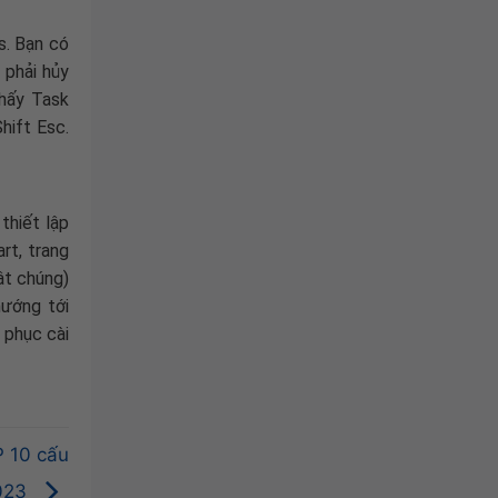
s. Bạn có
 phải hủy
hấy Task
hift Esc.
thiết lập
rt, trang
ật chúng)
hướng tới
 phục cài
P 10 cấu
2023