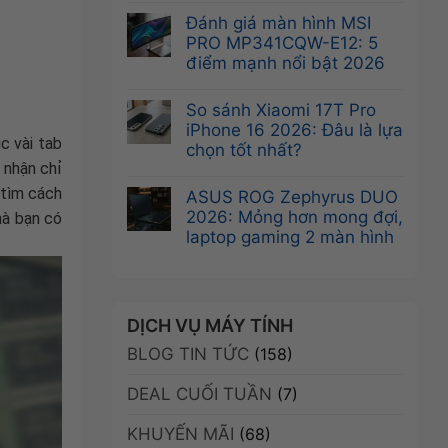
Không
Sức
Khám
có
Đánh giá màn hình MSI
Mạnh
phá
bình
PRO MP341CQW-E12: 5
Chuyên
VGA
luận
điểm mạnh nổi bật 2026
Nghiệp
Leadtek
ở
Tối
Không
RTX
Card
Ưu
có
So sánh Xiaomi 17T Pro
A400
màn
bình
iPhone 16 2026: Đâu là lựa
4GB:
hình
c vài tab
luận
chọn tốt nhất?
Sức
NVIDIA
ở
 nhận chỉ
mạnh
Không
RTX
Đánh
Ampere
 tìm cách
có
ASUS ROG Zephyrus DUO
A400:
giá
trong
bình
2026: Mỏng hơn mong đợi,
mà bạn có
Ampere
màn
thiết
luận
laptop gaming 2 màn hình
mạnh
hình
kế
ở
mẽ,
Không
MSI
nhỏ
So
nhỏ
có
PRO
gọn
sánh
gọn,
bình
MP341CQW-
Xiaomi
giá
luận
DỊCH VỤ MÁY TÍNH
E12:
17T
ưu
ở
5
BLOG TIN TỨC
Pro
(158)
đãi
ASUS
điểm
iPhone
ROG
mạnh
DEAL CUỐI TUẦN
16
(7)
Zephyrus
nổi
2026:
DUO
bật
KHUYẾN MÃI
Đâu
(68)
2026:
2026