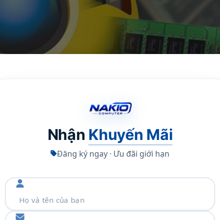
Nhận
Khuyến Mãi
Đăng ký ngay · Ưu đãi giới hạn
au khi bạn đóng trình duyệt. Chũng sẽ vẫn ở đó và ăn mòn R
ó. Bạn có thể sử dụng Task Manager để đóng các ứng dụng này 
úng ngay từ đầu. Để làm điều đó, hãy mở trang cài đặt Chrom