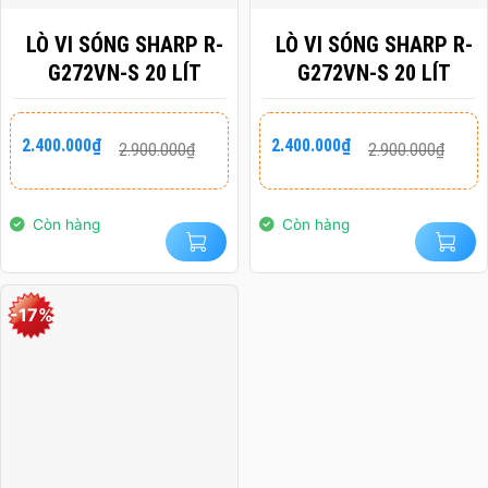
LÒ VI SÓNG SHARP R-
LÒ VI SÓNG SHARP R-
G272VN-S 20 LÍT
G272VN-S 20 LÍT
Giá
Giá
Giá
Giá
2.400.000
₫
2.400.000
₫
2.900.000
₫
2.900.000
₫
gốc
hiện
gốc
hiện
là:
tại
là:
tại
2.900.000₫.
là:
2.900.000₫.
là:
2.400.000₫.
2.400.000₫.
Còn hàng
Còn hàng
-17%