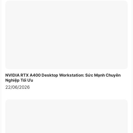
Được trang bị quạt 120mm, xigmatek 450w THOR
T450 không chỉ đảm bảo làm mát hiệu quả mà còn
giúp giảm tiếng ồn và duy trì nhiệt độ ổn định cho
hệ thống.
Cáp rời linh hoạt:
Với các cáp rời bao gồm 20+4pin, CPU 4+4pin, PCI-
E 6+2pin, SATA và Molex 4pin, xigmatek 450w
cung cấp sự linh hoạt cho việc kết nối với các
NVIDIA RTX A400 Desktop Workstation: Sức Mạnh Chuyên
thành phần khác nhau trong máy tính của bạn.
Nghiệp Tối Ưu
22/06/2026