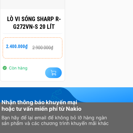
LÒ VI SÓNG SHARP R-
G272VN-S 20 LÍT
Giá
Giá
2.400.000
₫
2.900.000
₫
gốc
hiện
là:
tại
2.900.000₫.
là:
2.400.000₫.
Còn hàng
Nhận thông báo khuyến mại
hoặc tư vấn miến phí từ Nakio
Bạn hãy để lại email để không bỏ lỡ hàng ngàn
sản phẩm và các chương trình khuyến mãi khác