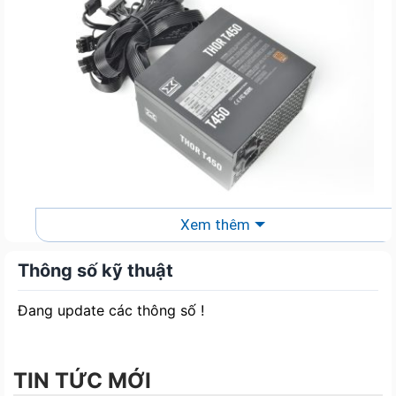
Xem thêm
Công suất đáng kể:
Với công suất 450W, nguồn này đủ mạnh mẽ để
Thông số kỹ thuật
đáp ứng nhu cầu nguồn điện của các thành phần
trong máy tính của bạn, từ card đồ họa đến bộ xử
Đang update các thông số !
lý.
TIN TỨC MỚI
Hệ thống làm mát hiệu quả: