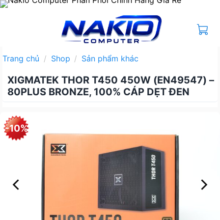
Bỏ
qua
nội
dung
Trang chủ
/
Shop
/
Sản phẩm khác
XIGMATEK THOR T450 450W (EN49547) –
80PLUS BRONZE, 100% CÁP DẸT ĐEN
-10%