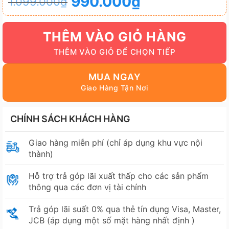
990.000
₫
1.099.000
₫
gốc
hiện
là:
tại
THÊM VÀO GIỎ HÀNG
1.099.000₫.
là:
990.000₫.
MUA NGAY
CHÍNH SÁCH KHÁCH HÀNG
Giao hàng miễn phí (chỉ áp dụng khu vực nội
thành)
Hỗ trợ trả góp lãi xuất thấp cho các sản phẩm
thông qua các đơn vị tài chính
Trả góp lãi suất 0% qua thẻ tín dụng Visa, Master,
JCB (áp dụng một số mặt hàng nhất định )