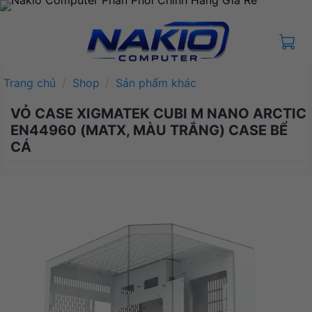
Bỏ
qua
nội
dung
Trang chủ
/
Shop
/
Sản phẩm khác
VỎ CASE XIGMATEK CUBI M NANO ARCTIC
EN44960 (MATX, MÀU TRẮNG) CASE BỂ
CÁ