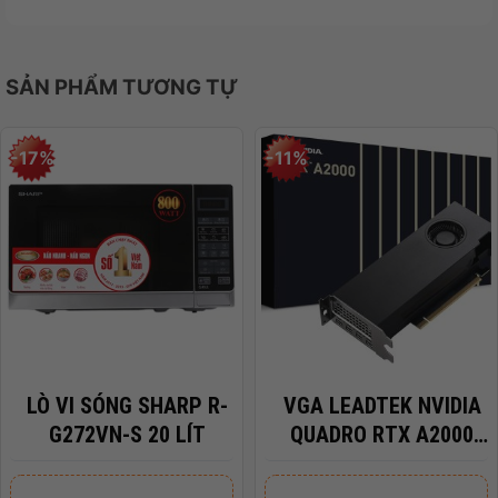
SẢN PHẨM TƯƠNG TỰ
-17%
-11%
LÒ VI SÓNG SHARP R-
VGA LEADTEK NVIDIA
G272VN-S 20 LÍT
QUADRO RTX A2000
6GB DDR6
Giá
Giá
Giá
Giá