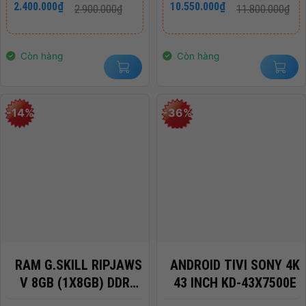
2.400.000
₫
10.550.000
₫
2.900.000
₫
11.800.000
₫
gốc
hiện
gốc
hiện
là:
tại
là:
tại
2.900.000₫.
là:
11.800.000₫.
là:
2.400.000₫.
10.550.000₫.
Còn hàng
Còn hàng
-14%
-36%
RAM G.SKILL RIPJAWS
ANDROID TIVI SONY 4K
V 8GB (1X8GB) DDR4
43 INCH KD-43X7500E
3200MHZ – F4-