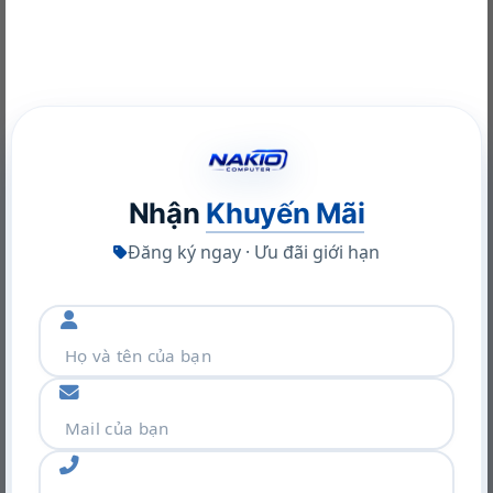
NVIDIA RTX A400 Desktop Workstation: Sức Mạnh Chuyên
Nghiệp Tối Ưu
Nhận
Khuyến Mãi
22/06/2026
Đăng ký ngay · Ưu đãi giới hạn