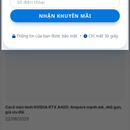
Khám phá VGA Leadtek RTX A400 4GB: Sức mạnh Ampere
trong thiết kế nhỏ gọn
22/06/2026
Thông tin của bạn được bảo mật
•
Chỉ mất 30 giây
Card màn hình NVIDIA RTX A400: Ampere mạnh mẽ, nhỏ gọn,
giá ưu đãi
22/06/2026