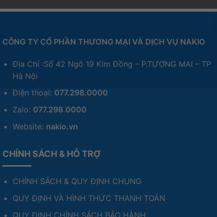
CÔNG TY CỔ PHẦN THƯƠNG MẠI VÀ DỊCH VỤ NAKIO
Địa Chỉ :Số 42 Ngõ 19 Kim Đồng – P.TƯƠNG MAI – TP
Hà Nội
Điện thoại:
077.298.0000
Zalo:
077.298.0000
Website:
nakio.vn
CHÍNH SÁCH & HỖ TRỢ
CHÍNH SÁCH & QUY ĐỊNH CHUNG
QUY ĐỊNH VÀ HÌNH THỨC THANH TOÁN
QUY ĐỊNH CHÍNH SÁCH BẢO HÀNH