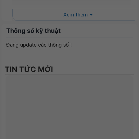
Xem thêm
Thông số kỹ thuật
XIGMATEK AQUA ULTRA ARTIC (EN40801) –
PREMIUM GAMING E-ATX, ARGB STRIP
sử dụng
Đang update các thông số !
vật liệu bằng thép tạo nên sự bền bỉ và cứng cáp
cho mẫu vỏ Case này. Mặt trước và mặt hông trái
làm từ kính cường lực giúp show toàn bộ linh kiện
TIN TỨC MỚI
PC cao cấp cùng hệ thống RGB rực rỡ của bạn.
Kích thước 460 x 285 x 445mm cho phép
AQUA
ULTRA ARTIC
có thể phù hợp cho nhiều không
gian chơi Game, làm việc khác nhau của bạn.