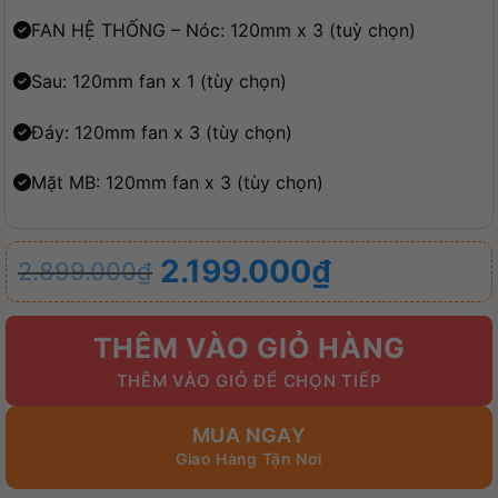
FAN HỆ THỐNG – Nóc: 120mm x 3 (tuỳ chọn)
Sau: 120mm fan x 1 (tùy chọn)
Đáy: 120mm fan x 3 (tùy chọn)
Mặt MB: 120mm fan x 3 (tùy chọn)
Giá
Giá
2.199.000
₫
2.899.000
₫
gốc
hiện
là:
tại
THÊM VÀO GIỎ HÀNG
2.899.000₫.
là:
2.199.000₫.
MUA NGAY