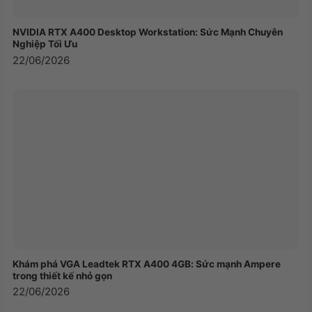
NVIDIA RTX A400 Desktop Workstation: Sức Mạnh Chuyên
Nghiệp Tối Ưu
22/06/2026
Kích thước tổng thể nhỏ gọn, nhưng
XIGMATEK
AQUA ULTRA ARTIC (EN40801) – PREMIUM
Khám phá VGA Leadtek RTX A400 4GB: Sức mạnh Ampere
trong thiết kế nhỏ gọn
GAMING E-ATX, ARGB STRIP
vẫn có không gian
22/06/2026
rộng rãi, thoải mái để bạn lắp đặt các linh kiện PC.