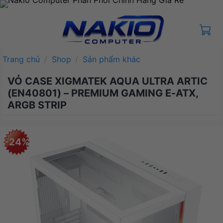
Bỏ
qua
nội
dung
Trang chủ
/
Shop
/
Sản phẩm khác
VỎ CASE XIGMATEK AQUA ULTRA ARTIC
(EN40801) – PREMIUM GAMING E-ATX,
ARGB STRIP
-24%