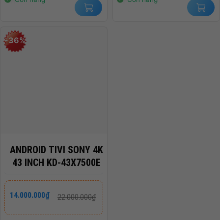
-36%
ANDROID TIVI SONY 4K
43 INCH KD-43X7500E
Giá
Giá
14.000.000
₫
22.000.000
₫
gốc
hiện
là:
tại
22.000.000₫.
là: