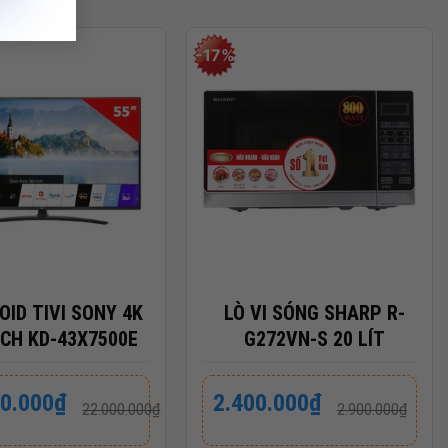
-17%
+
OID TIVI SONY 4K
LÒ VI SÓNG SHARP R-
NCH KD-43X7500E
G272VN-S 20 LÍT
Giá
Giá
00.000
₫
2.400.000
₫
22.000.000
₫
2.900.000
₫
gốc
hiện
là:
tại
000₫.
2.900.000₫.
là: