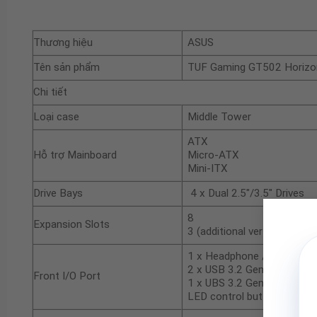
Thương hiệu
ASUS
Tên sản phẩm
TUF Gaming GT502 Horizo
Chi tiết
Loại case
Middle Tower
ATX
Hỗ trợ Mainboard
Micro-ATX
Mini-ITX
Drive Bays
4 x Dual 2.5″/3.5″ Drives
8
Expansion Slots
3 (additional vertical)
1 x Headphone / Micropho
2 x USB 3.2 Gen1
Front I/O Port
1 x UBS 3.2 Gen 2×2 Type 
LED control button