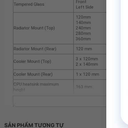
Front
Tempered Glass
Left Side
120mm
140mm
Radiator Mount (Top)
240mm
280mm
360mm
Radiator Mount (Rear)
120 mm
3 x 120mm
Cooler Mount (Top)
2 x 140mm
Cooler Mount (Rear)
1 x 120 mm
CPU heatsink maximum
163 mm
height
Maximum GPU Length
400 mm
Xe
Maximum PSU Length
200 mm
Top Bottom
Removable Dust Filters
SẢN PHẨM TƯƠNG TỰ
Right Edge