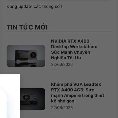
Đang update các thông số !
TIN TỨC MỚI
NVIDIA RTX A400
Desktop Workstation:
Sức Mạnh Chuyên
Nghiệp Tối Ưu
22/06/2026
×
Khám phá VGA Leadtek
RTX A400 4GB: Sức
mạnh Ampere trong thiết
kế nhỏ gọn
22/06/2026