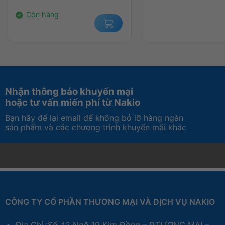
14.000.000₫.
Còn hàng
Nhận thông báo khuyến mại
hoặc tư vấn miến phí từ Nakio
Bạn hãy để lại email để không bỏ lỡ hàng ngàn
sản phẩm và các chương trình khuyến mãi khác
CÔNG TY CỔ PHẦN THƯƠNG MẠI VÀ DỊCH VỤ NAKIO
Địa Chỉ :Số 42 Ngõ 19 Kim Đồng – P.TƯƠNG MAI –