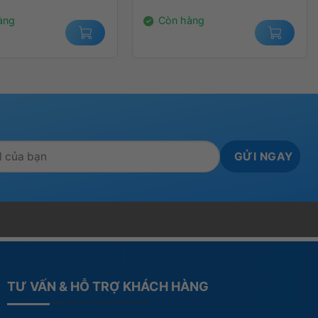
000₫.
2.400.000₫.
àng
Còn hàng
TƯ VẤN & HỖ TRỢ KHÁCH HÀNG