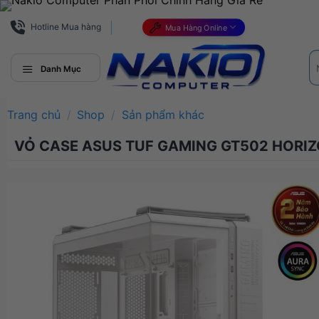
Bỏ
qua
Hotline Mua hàng
Mua Hàng Online
nội
Tì
dung
ki
Danh Mục
Trang chủ
/
Shop
/
Sản phẩm khác
VỎ CASE ASUS TUF GAMING GT502 HORIZ