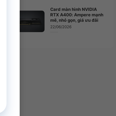
Card màn hình NVIDIA
RTX A400: Ampere mạnh
mẽ, nhỏ gọn, giá ưu đãi
22/06/2026