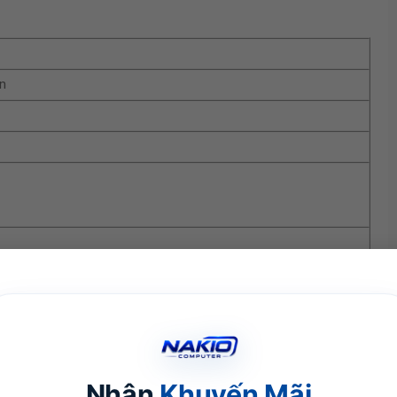
n
ne
C
Nhận
Khuyến Mãi