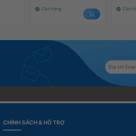
2.400.000₫.
14.000.
Còn hàng
Còn h
CHÍNH SÁCH & HỖ TRỢ